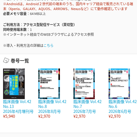
※Androidは、Android２世代前の端末のうち、国内キャリア経由で販売されている端
末（Xperia、GALAXY、AQUOS、ARROWS、Nexusなど）にて動作確認しています
必要メモリ容量
64 MB以上
ご利用方法
アクセス型配信サービス（買切型）
同時使用端末数
1
※インターネット経由でのWEBブラウザによるアクセス参照
※導入・利用方法の詳細は
こちら
巻号一覧
臨床画像 Vol.42
臨床画像 Vol.42
臨床画像 Vol.42
臨床画像 Vol.42
No.13
No.8
No.7
No.6
2026年4月増刊号
2026年8月号
2026年7月号
2026年6月号
¥5,940
¥2,970
¥2,970
¥2,970