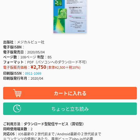
出版社
メジカルビュー社
電子版ISBN
電子版発売日
2020/05/04
ページ数
108ページ
判型
B5
フォーマット
PDF（パソコンへのダウンロード不可）
¥2,750
電子版販売価格：
(本体¥2,500＋税10％)
印刷版ISSN
0911-1069
印刷版発行年月
2020/04
カートに入れる
ちょっと立ち読み
ご利用方法
ダウンロード型配信サービス（買切型）
同時使用端末数
2
対応OS
iOS最新の２世代前まで / Android最新の２世代前まで
※コンテンツの使用にあたり、専用ビューアisho.jpが必要