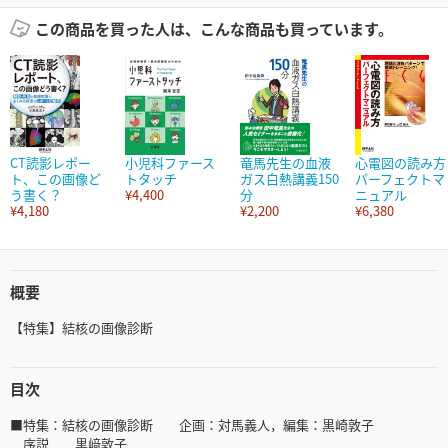
この商品を買った人は、こんな商品も買っています。
CT読影レポー
小児科ファース
竜馬先生の血液
心電図の読み方
ト、この画像ど
トタッチ
ガス白熱講義150
パーフェクトマ
う書く？
¥4,400
分
ニュアル
¥4,180
¥2,200
¥6,380
概要
【特集】結核の画像診断
目次
■特集：結核の画像診断 企画：対馬義人，編集：黒崎敦子
序説 黒﨑敦子