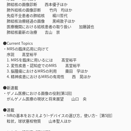
肺結核の画像診断 西本優子ほか
肺外結核の画像診断 竹内 均ほか
免疫不全患者の肺結核 楊川哲代
肺結核治療経過の画像 黒﨑敦子ほか
医療機関における結核患者の取り扱い 加藤誠也
肺結核最新の治療 吉山 崇
●Current Topics
・MRSの臨床応用に向けて
序説 髙堂裕平
1. MRSを臨床に用いるには 髙堂裕平
2. 変性疾患・認知症でのMRS 髙堂裕平
3. 脳腫瘍におけるMRSの利用 棗田 学ほか
4. 精神疾患におけるMRSの有用性 西 晃ほか
●新連載
・ゲノム医療における画像の役割[第1回]
がんゲノム医療の現状と将来展望 山口 央
●連載
・IVRの基本をおさえよう!−デバイスの選び方，使い方−［第5回］
粒状，球状塞栓物質 山本聖人ほか