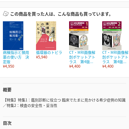
この商品を買った人は、こんな商品も買っています。
病棟指示と頻用
循環器のトビラ
CT・MRI画像解
CT・MRI画像解
薬の使い方 決
¥5,940
剖ポケットアト
剖ポケットアト
定版
ラス 第4版...
ラス 第4版...
¥4,950
¥4,400
¥4,400
概要
【特集】特集1：鑑別診断に役立つ 臨床でたまに見かける希少症例の知識
／特集2：検査の安全性・妥当性
目次