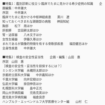
■特集1：鑑別診断に役立つ 臨床でたまに見かける希少症例の知識 企
画編集：中井雄大
序説 中井雄大
臨床でたまに見かける中枢神経疾患 黒川 遼
知っておくべきまれな頭頸部の病態 神田知紀
胸部 松下 周ほか
肝胆膵 吉田耕太郎ほか
腎・泌尿器 八木文子ほか
女性生殖器 伊藤久尊ほか
まれであるが画像的特徴を有する骨軟部疾患 福田健志ほか
全身性疾患 中井雄大
■特集2：検査の安全性妥当性 企画・編集：山田 惠
序説 山田 惠
［検査の安全性・妥当性を担保するには？］
ミシガン大学編 永縄将太郎ほか
京都府立医科大学編 中井義知ほか
千葉大学編 向井宏樹ほか
弘前大学編 掛田伸吾ほか
札幌医科大学編 畠中正光
岡山大学病院編 児島克英ほか
鹿児島大学病院編 福倉良彦
ハンブルク・エッペンドルフ大学医療センター編 山村 仁