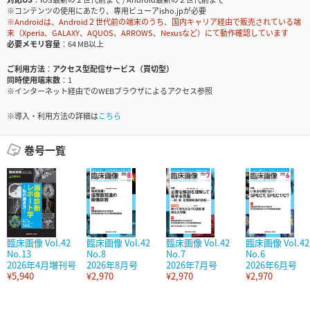
※コンテンツの使用にあたり、専用ビューアisho.jpが必要
※Androidは、Android２世代前の端末のうち、国内キャリア経由で販売されている端
末（Xperia、GALAXY、AQUOS、ARROWS、Nexusなど）にて動作確認しています
必要メモリ容量
64 MB以上
ご利用方法
アクセス型配信サービス（買切型）
同時使用端末数
1
※インターネット経由でのWEBブラウザによるアクセス参照
※導入・利用方法の詳細は
こちら
巻号一覧
臨床画像 Vol.42
臨床画像 Vol.42
臨床画像 Vol.42
臨床画像 Vol.42
No.13
No.8
No.7
No.6
2026年4月増刊号
2026年8月号
2026年7月号
2026年6月号
¥5,940
¥2,970
¥2,970
¥2,970