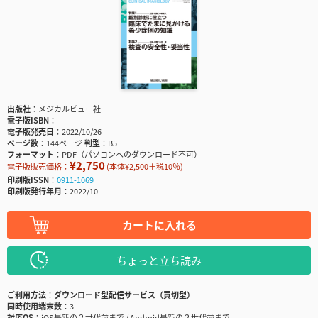
出版社
メジカルビュー社
電子版ISBN
電子版発売日
2022/10/26
ページ数
144ページ
判型
B5
フォーマット
PDF（パソコンへのダウンロード不可）
¥2,750
電子版販売価格：
(本体¥2,500＋税10％)
印刷版ISSN
0911-1069
印刷版発行年月
2022/10
カートに入れる
ちょっと立ち読み
ご利用方法
ダウンロード型配信サービス（買切型）
同時使用端末数
3
対応OS
iOS最新の２世代前まで / Android最新の２世代前まで