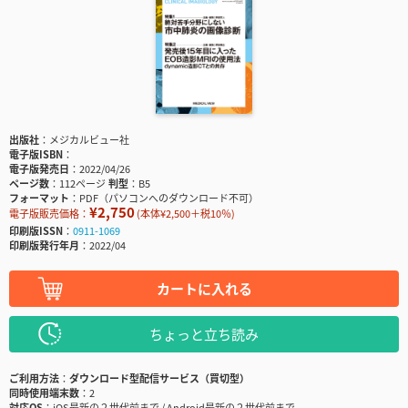
出版社
メジカルビュー社
電子版ISBN
電子版発売日
2022/04/26
ページ数
112ページ
判型
B5
フォーマット
PDF（パソコンへのダウンロード不可）
¥2,750
電子版販売価格：
(本体¥2,500＋税10％)
印刷版ISSN
0911-1069
印刷版発行年月
2022/04
カートに入れる
ちょっと立ち読み
ご利用方法
ダウンロード型配信サービス（買切型）
同時使用端末数
2
対応OS
iOS最新の２世代前まで / Android最新の２世代前まで