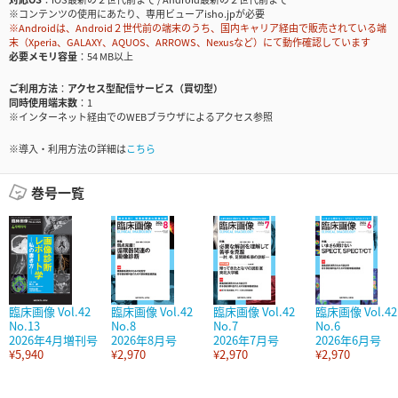
※コンテンツの使用にあたり、専用ビューアisho.jpが必要
※Androidは、Android２世代前の端末のうち、国内キャリア経由で販売されている端
末（Xperia、GALAXY、AQUOS、ARROWS、Nexusなど）にて動作確認しています
必要メモリ容量
54 MB以上
ご利用方法
アクセス型配信サービス（買切型）
同時使用端末数
1
※インターネット経由でのWEBブラウザによるアクセス参照
※導入・利用方法の詳細は
こちら
巻号一覧
臨床画像 Vol.42
臨床画像 Vol.42
臨床画像 Vol.42
臨床画像 Vol.42
No.13
No.8
No.7
No.6
2026年4月増刊号
2026年8月号
2026年7月号
2026年6月号
¥5,940
¥2,970
¥2,970
¥2,970