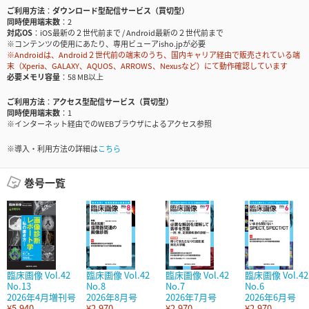
ご利用方法
ダウンロード型配信サービス（買切型）
同時使用端末数
2
対応OS
iOS最新の２世代前まで / Android最新の２世代前まで
※コンテンツの使用にあたり、専用ビューアisho.jpが必要
※Androidは、Android２世代前の端末のうち、国内キャリア経由で販売されている端
末（Xperia、GALAXY、AQUOS、ARROWS、Nexusなど）にて動作確認しています
必要メモリ容量
58 MB以上
ご利用方法
アクセス型配信サービス（買切型）
同時使用端末数
1
※インターネット経由でのWEBブラウザによるアクセス参照
※導入・利用方法の詳細は
こちら
巻号一覧
臨床画像 Vol.42
臨床画像 Vol.42
臨床画像 Vol.42
臨床画像 Vol.42
No.13
No.8
No.7
No.6
2026年4月増刊号
2026年8月号
2026年7月号
2026年6月号
¥5,940
¥2,970
¥2,970
¥2,970