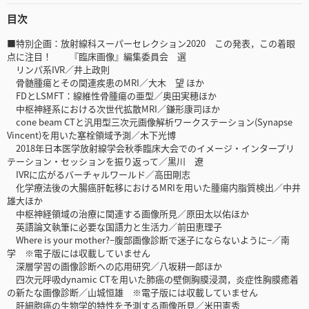
目次
■特別企画：放射線科スーパーセレクション2020 この発表，この着眼
点に注目！ 『臨床画像』編集委員会 選
リンパ系IVR／井上政則
骨髄腫瘍とその関連疾患のMRI／大木 望 ほか
FDとLSMFT：線維性骨腫瘍の亜型／奥田実穂ほか
中枢神経系における次世代拡散MRI／鎌形康司ほか
cone beam CTと汎用型三次元画像解析ワークステーション(Synapse
Vincent)を用いた塞栓領域予測／木下光博
2018年日本医学放射線学会秋季臨床大会でのイメージ・インタープリ
テーション・セッションを振り返って／黒川 遼
IVRに広がるバーチャルワールド／高田剛志
化学療法後の大腸癌肝転移におけるMRIを用いた腫瘍内脂質検出／中井
雄大ほか
中枢神経領域の治療に関連する画像所見／原田太以佑ほか
英語論文執筆に必要な国語力と生活力／前田恵理子
Where is your mother?−腹部画像診断で迷子にならないように−／南
学 ※電子版には収載していません
深層学習の画像診断への応用研究／八坂耕一郎ほか
四次元呼吸dynamic CTを用いた肺癌の壁側胸膜浸潤，炎症性胸膜癒着
の新たな画像診断／山城恒雄 ※電子版には収載していません
肝細胞癌の生物学的特性を予測する画像所見／米田憲秀