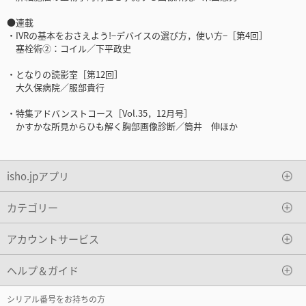
●連載
・IVRの基本をおさえよう!−デバイスの選び方，使い方−［第4回］
塞栓術②：コイル／下平政史
・となりの読影室［第12回］
大久保病院／服部貴行
・特集アドバンストコース［Vol.35，12月号］
かすかな所見からひも解く胸部画像診断／筒井 伸ほか
isho.jpアプリ
カテゴリー
アカウントサービス
ヘルプ＆ガイド
シリアル番号をお持ちの方