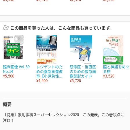
この商品を買った人は、こんな商品も買っています。
臨床画像 Vol.39
レジデントのた
研修医・当直医
脳と神経をめぐ
No.14
めの腹部画像教
のための救急画
る旅
¥5,500
室【小児急性...
像読影ガイド
¥3,520
¥4,400
¥5,720
概要
【特集】放射線科スーパーセレクション2020 この発表，この着眼点に
注目！