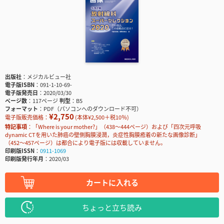
出版社
メジカルビュー社
電子版ISBN
091-1-10-69-
電子版発売日
2020/03/30
ページ数
117ページ
判型
B5
フォーマット
PDF（パソコンへのダウンロード不可）
¥2,750
電子版販売価格：
(本体¥2,500＋税10％)
特記事項
「Where is your mother?」（438〜444ページ）および「四次元呼吸
dynamic CTを用いた肺癌の壁側胸膜浸潤，炎症性胸膜癒着の新たな画像診断」
（452〜457ページ）は都合により電子版には収載していません。
印刷版ISSN
0911-1069
印刷版発行年月
2020/03
カートに入れる
ちょっと立ち読み