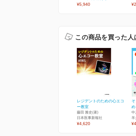
¥5,940
¥2
この商品を買った人
レジデントのための心エコ
そ
ー教室
め
藤田 雅史(著)
中
日本医事新報社
羊
¥4,620
¥4