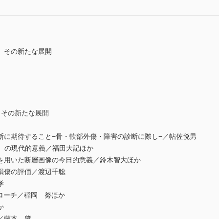
 その新たな展開
 その新たな展開
に期待すること−骨・軟部外傷・障害の診断に際し−／帖佐悦男
）の現代的意義／福田大記ほか
用いた断層画像の今日的意義／鈴木智大ほか
損傷の評価／渡辺千聡
孝
ローチ／稲岡 努ほか
か
／藤本 肇