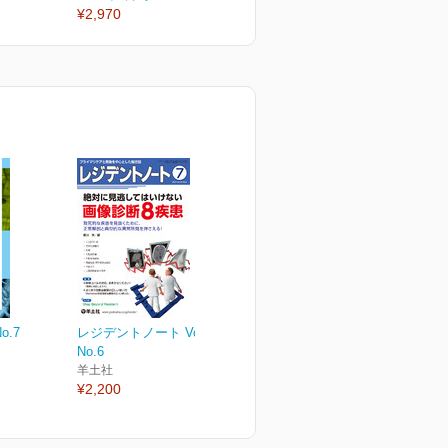
¥2,970
¥2,970
¥
o.7
レジデントノート Vol.23
No.6
羊土社
¥2,200