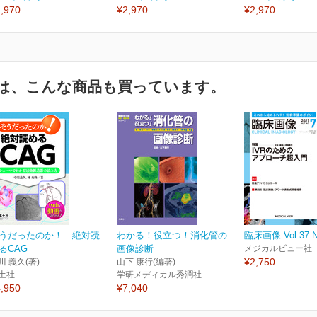
,970
¥2,970
¥2,970
は、こんな商品も買っています。
うだったのか！ 絶対読
わかる！役立つ！消化管の
臨床画像 Vol.37 N
るCAG
画像診断
メジカルビュー社
¥2,750
川 義久(著)
山下 康行(編著)
土社
学研メディカル秀潤社
,950
¥7,040