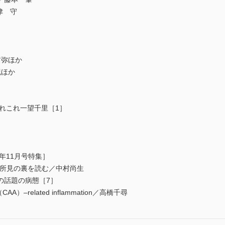
津 守
哲弥ほか
紀ほか
れこれ一望千里［1］
年11月号特集］
型的所見の裏を読む／中村尚生
の話題の病態［7］
y（CAA）–related inflammation／高橋千尋