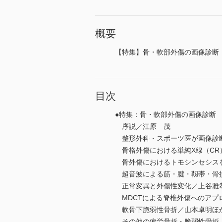
概要
【特集】骨・軟部外傷の画像診断
目次
●特集：骨・軟部外傷の画像診断
序説／江原 茂
整形外科・スポーツ医が画像診断
骨格外傷における単純X線（CR
骨外傷におけるトモシンセシスを
超音波による筋・腱・靱帯・骨
正常変異と外傷性変化／上谷雅
MDCTによる脊椎外傷へのアプ
軟骨下脆弱性骨折／山本卓明ほ
その他の疲労骨折・脆弱性骨折