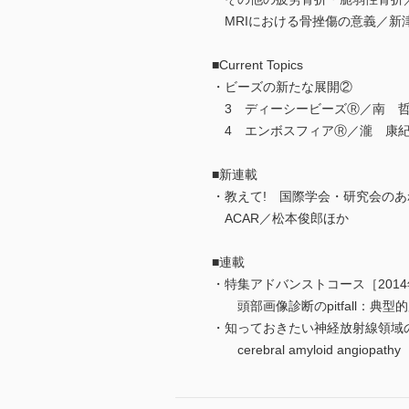
MRIにおける骨挫傷の意義／新
■Current Topics
・ビーズの新たな展開②
3 ディーシービーズⓇ／南 
4 エンボスフィアⓇ／瀧 康
■新連載
・教えて! 国際学会・研究会のあ
ACAR／松本俊郎ほか
■連載
・特集アドバンストコース［2014
頭部画像診断のpitfall：典
・知っておきたい神経放射線領域
cerebral amyloid angiopath