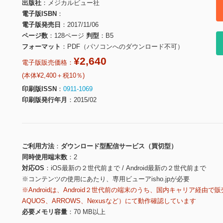
出版社
メジカルビュー社
電子版ISBN
電子版発売日
2017/11/06
ページ数
128ページ
判型
B5
フォーマット
PDF（パソコンへのダウンロード不可）
¥2,640
電子版販売価格：
(本体¥2,400＋税10％)
印刷版ISSN
0911-1069
印刷版発行年月
2015/02
ご利用方法
ダウンロード型配信サービス（買切型）
同時使用端末数
2
対応OS
iOS最新の２世代前まで / Android最新の２世代前まで
※コンテンツの使用にあたり、専用ビューアisho.jpが必要
※Androidは、Android２世代前の端末のうち、国内キャリア経由で販
AQUOS、ARROWS、Nexusなど）にて動作確認しています
必要メモリ容量
70 MB以上