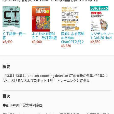
ＣＴ診断一問一
よくわかる脳Ｍ
医師による医師
レジデントノー
答
ＲＩ 改訂第4版
のための
ト Vol.26 No.4
¥6,490
¥9,900
ChatGPT入門 2
¥2,530
¥3,850
概要
【特集】特集1：photon-counting detector CTの最新症例集／特集2：
IVRにおけるAIおよびロボット手術 トレーニングと症例集
目次
●創刊40周年記念特別企画