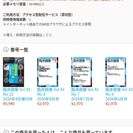
必要メモリ容量
60 MB以上
ご利用方法
アクセス型配信サービス（買切型）
同時使用端末数
1
※インターネット経由でのWEBブラウザによるアクセス参照
※導入・利用方法の詳細は
こちら
巻号一覧
臨床画像 Vol.42
臨床画像 Vol.42
臨床画像 Vol.42
臨床画像 Vol.42
No.13
No.8
No.7
No.6
2026年4月増刊号
2026年8月号
2026年7月号
2026年6月号
¥5,940
¥2,970
¥2,970
¥2,970
この商品を買った人は、こんな商品も買っています。