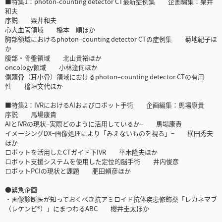
■特集1：photon-counting detector CT最新症例集 企画編集：粟井
和夫
序説 粟井和夫
心大血管領域 橋本 順ほか
胸部領域におけるphoton–counting detector CTの症例集 菊地紀子ほ
か
腹部・骨盤領域 北山貴裕ほか
oncology領域 小林達伺ほか
側頭骨（耳小骨）領域におけるphoton–counting detector CTの有用
性 檜垣文代ほか
■特集2：IVRにおけるAIおよびロボット手術 企画編集：馬場康貴
序説 馬場康貴
AIとIVRの現状−実際どのように活用しているか− 馬場康貴
イメージングDX−画像処理により「みえないものを視る」− 横田秀夫
ほか
ロボットを活用したCTガイド下IVR 平木隆夫ほか
ロボット支援システムを使用した定位的脳手術 井内俊彦
ロボットPCIの現状と課題 肥田頼彦ほか
●緊急企画
・画像診断医が知っておくべき抗アミロイド抗体疾患修飾薬「レカネマブ
（レケンビ®）」にまつわるABC 櫻井圭太ほか