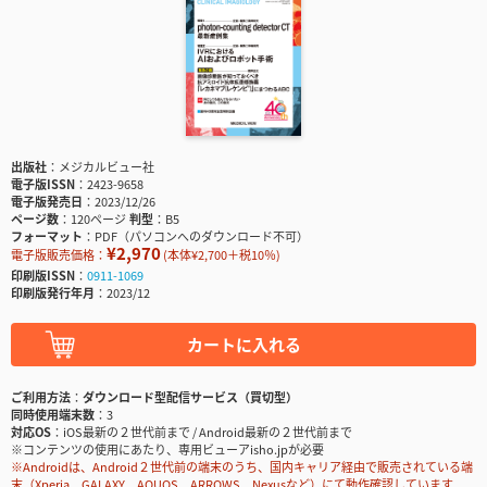
出版社
メジカルビュー社
電子版ISSN
2423-9658
電子版発売日
2023/12/26
ページ数
120ページ
判型
B5
フォーマット
PDF（パソコンへのダウンロード不可）
¥2,970
電子版販売価格：
(本体¥2,700＋税10％)
印刷版ISSN
0911-1069
印刷版発行年月
2023/12
カートに入れる
ご利用方法
ダウンロード型配信サービス（買切型）
同時使用端末数
3
対応OS
iOS最新の２世代前まで / Android最新の２世代前まで
※コンテンツの使用にあたり、専用ビューアisho.jpが必要
※Androidは、Android２世代前の端末のうち、国内キャリア経由で販売されている端
末（Xperia、GALAXY、AQUOS、ARROWS、Nexusなど）にて動作確認しています