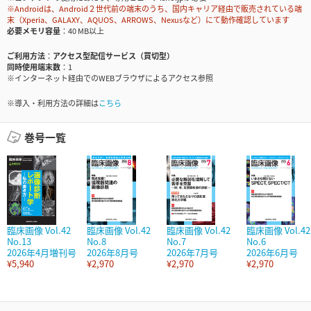
※Androidは、Android２世代前の端末のうち、国内キャリア経由で販売されている端
末（Xperia、GALAXY、AQUOS、ARROWS、Nexusなど）にて動作確認しています
必要メモリ容量
40 MB以上
ご利用方法
アクセス型配信サービス（買切型）
同時使用端末数
1
※インターネット経由でのWEBブラウザによるアクセス参照
※導入・利用方法の詳細は
こちら
巻号一覧
臨床画像 Vol.42
臨床画像 Vol.42
臨床画像 Vol.42
臨床画像 Vol.42
No.13
No.8
No.7
No.6
2026年4月増刊号
2026年8月号
2026年7月号
2026年6月号
¥5,940
¥2,970
¥2,970
¥2,970