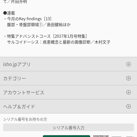
て／片田芳明
●連載
・今月のKey findings［13］
腹部・骨盤部領域①／島田健裕ほか
・特集アドバンストコース［2017年1月号特集］
サルコイドーシス：疾患概念と最新の画像診断／木村文子
isho.jpアプリ
カテゴリー
アカウントサービス
ヘルプ＆ガイド
シリアル番号をお持ちの方
シリアル番号入力