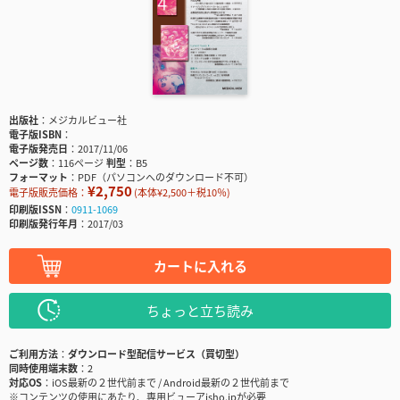
出版社
メジカルビュー社
電子版ISBN
電子版発売日
2017/11/06
ページ数
116ページ
判型
B5
フォーマット
PDF（パソコンへのダウンロード不可）
¥2,750
電子版販売価格：
(本体¥2,500＋税10％)
印刷版ISSN
0911-1069
印刷版発行年月
2017/03
カートに入れる
ちょっと立ち読み
ご利用方法
ダウンロード型配信サービス（買切型）
同時使用端末数
2
対応OS
iOS最新の２世代前まで / Android最新の２世代前まで
※コンテンツの使用にあたり、専用ビューアisho.jpが必要