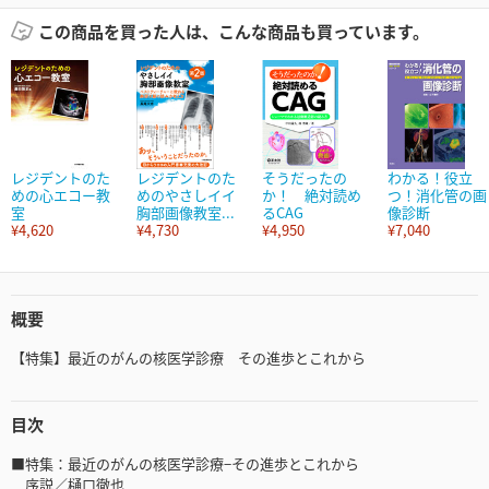
この商品を買った人は、こんな商品も買っています。
レジデントのた
レジデントのた
そうだったの
わかる！役立
めの心エコー教
めのやさしイイ
か！ 絶対読め
つ！消化管の画
室
胸部画像教室...
るCAG
像診断
¥4,620
¥4,730
¥4,950
¥7,040
概要
【特集】最近のがんの核医学診療 その進歩とこれから
目次
■特集：最近のがんの核医学診療−その進歩とこれから
序説／樋口徹也