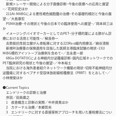
新規トレーサー開発による分子画像診断−今後の医療への応用と展望
−／花岡宏史ほか
211At-MABGによる悪性褐色細胞腫の治療−その基礎的検討と今後の展
望−／大島康宏
PSMA治療−その現状と今後の日本での臨床使用への展望−／岡本祥三ほ
か
イメージングバイオマーカーとしてのPET−分子標的薬による肺がん診
療における活用と可能性−／解良恭一
去勢抵抗性前立腺がん骨転移に対する223Ra α線内用療法／絹谷清剛
新規RI治療薬の保険適用を目指した医師主導臨床試験の現状−131I
MIBG標的アイソトープ治療例を含めて−／吉永恵一郎
68Ga-DOTATOCによる神経内分泌腫瘍診断−国内広域ネットワークでの
PET臨床研究の現状と今後の展望−／中本裕士
当院における海外患者紹介ネットワーク構築の現状−切除不能神経内分
泌腫瘍に対するペプチド受容体放射線核種療法（PRRT）をとおして−／
小林規俊ほか
●Current Topics
エンドリークの診断と治療
序説／田島廣之
1 疾患概念と診断の実際／中井資貴ほか
2 カテーテル治療／本郷哲央
3 エンドリークに対する直接穿刺アプローチを用いた塞栓療法につい