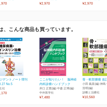
,970
¥2,970
¥2,970
は、こんな商品も買っています。
ジデントノート増刊
ここが知りたい！ 脳神経
骨・軟部腫瘍 改
l.27 No.5
内科診療ハンドブック
小田 義直(編) 神島 
浩明(編)
土社
井口 正寛(編) 中森 正博(編)
診断と治療社
,170
中外医学社
¥10,560
¥7,480