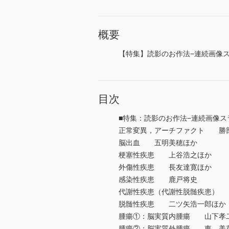
概要
【特集】読影のお作法−連続画像
目次
■特集：読影のお作法−連続画像
正常変異，アーチファクト 勝
脳出血 五明美穂ほか
梗塞性疾患 上谷浩之ほか
外傷性疾患 長友達寛ほか
感染性疾患 鹿戸将史
代謝性疾患（代謝性脱髄疾患）
脱髄性疾患 二ツ矢浩一郎ほか
腫瘍①：脳実質内腫瘍 山下孝
腫瘍②：脳実質外腫瘍 東 美