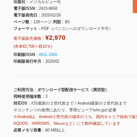
出版社
メジカルビュー社
電子版ISSN
2423-9658
電子版発売日
2025/02/26
ページ数
128ページ
判型
B5
フォーマット
PDF（パソコンへのダウンロード不可）
¥2,970
電子版販売価格：
(本体¥2,700＋税10％)
印刷版ISSN
0911-1069
印刷版発行年月
2025/02
ご利用方法
ダウンロード型配信サービス（買切型）
同時使用端末数
3
対応OS
iOS最新の２世代前まで / Android最新の２世代前まで
※コンテンツの使用にあたり、専用ビューアisho.jpが必要
※Androidは、Android２世代前の端末のうち、国内キャリア経由で販
AQUOS、ARROWS、Nexusなど）にて動作確認しています
必要メモリ容量
60 MB以上