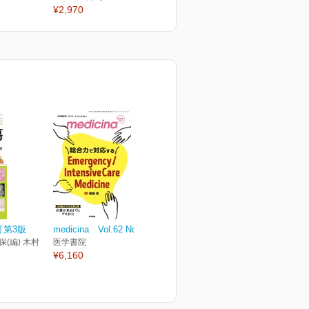
¥2,970
¥2,970
¥
訂第3版
medicina Vol.62 No.4
保(編) 木村
医学書院
¥6,160