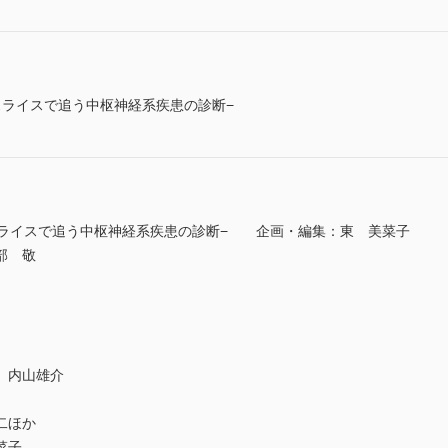
スライスで追う中枢神経系疾患の診断−
スライスで追う中枢神経系疾患の診断− 企画・編集：東 美菜子
部 敬
 内山雄介
二ほか
菜子