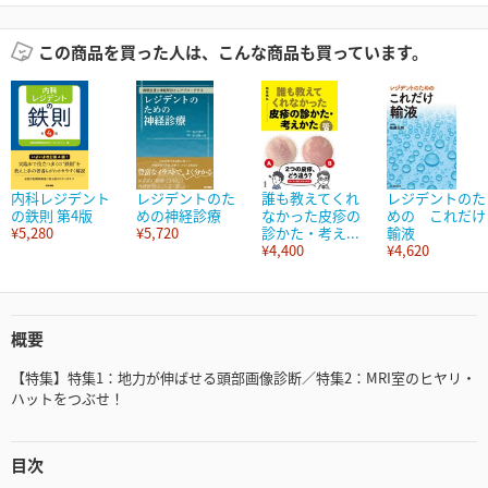
この商品を買った人は、こんな商品も買っています。
内科レジデント
レジデントのた
誰も教えてくれ
レジデントのた
の鉄則 第4版
めの神経診療
なかった皮疹の
めの これだけ
¥5,280
¥5,720
診かた・考え...
輸液
¥4,400
¥4,620
概要
【特集】特集1：地力が伸ばせる頭部画像診断／特集2：MRI室のヒヤリ・
ハットをつぶせ！
目次