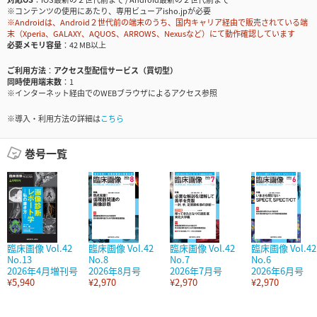
※コンテンツの使用にあたり、専用ビューアisho.jpが必要
※Androidは、Android２世代前の端末のうち、国内キャリア経由で販売されている端
末（Xperia、GALAXY、AQUOS、ARROWS、Nexusなど）にて動作確認しています
必要メモリ容量
42 MB以上
ご利用方法
アクセス型配信サービス（買切型）
同時使用端末数
1
※インターネット経由でのWEBブラウザによるアクセス参照
※導入・利用方法の詳細は
こちら
巻号一覧
臨床画像 Vol.42
臨床画像 Vol.42
臨床画像 Vol.42
臨床画像 Vol.42
No.13
No.8
No.7
No.6
2026年4月増刊号
2026年8月号
2026年7月号
2026年6月号
¥5,940
¥2,970
¥2,970
¥2,970