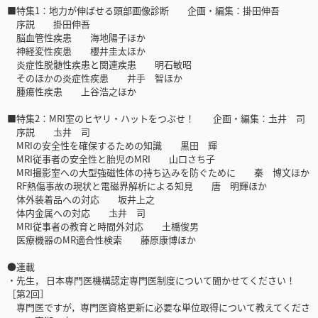
■特集1：地力が伸ばせる頭部画像診断 企画・編集：掛田伸吾
序説 掛田伸吾
脳血管性疾患 海地陽子ほか
神経変性疾患 櫻井圭太ほか
炎症性脱髄性疾患と関連疾患 明石敏昭
そのほかの炎症性疾患 井手 智ほか
腫瘍性疾患 上谷浩之ほか
■特集2：MRI室のヒヤリ・ハットをつぶせ！ 企画・編集：圡井 司
序説 圡井 司
MRIの安全性を確保するための知識 黒田 輝
MRI従事者の安全性と胎児のMRI 山口さち子
MRI撮影室への大型強磁性体の持ち込みを防ぐために 秦 博文ほか
RF熱傷事故の現状と電磁界解析による知見 唐 明輝ほか
体外装着品への対応 坂井上之
体内金属への対応 圡井 司
MRI従事者の教育と時間外対応 土橋俊男
医療機器のMR適合性検索 藤原康博ほか
●連載
・先生， 日本専門医機構認定専門医制度について聞かせてください！
［第2回］
専門医ですが，専門医資格更新に必要な単位取得について教えてくださ