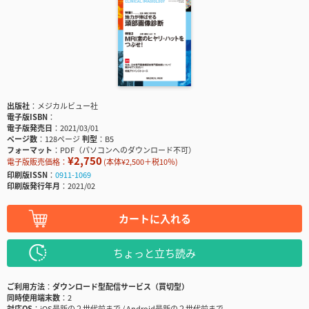
出版社
メジカルビュー社
電子版ISBN
電子版発売日
2021/03/01
ページ数
128ページ
判型
B5
フォーマット
PDF（パソコンへのダウンロード不可）
¥2,750
電子版販売価格：
(本体¥2,500＋税10％)
印刷版ISSN
0911-1069
印刷版発行年月
2021/02
カートに入れる
ちょっと立ち読み
ご利用方法
ダウンロード型配信サービス（買切型）
同時使用端末数
2
対応OS
iOS最新の２世代前まで / Android最新の２世代前まで