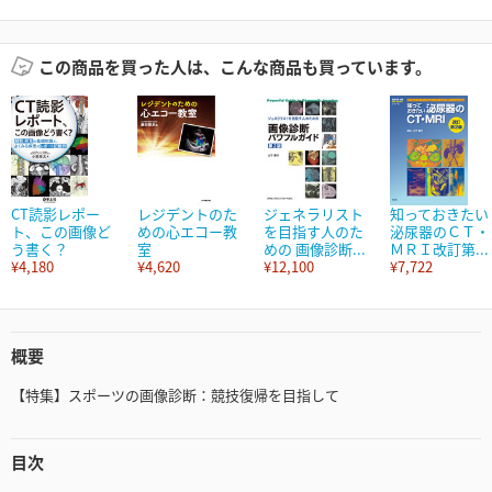
この商品を買った人は、こんな商品も買っています。
CT読影レポー
レジデントのた
ジェネラリスト
知っておきたい
ト、この画像ど
めの心エコー教
を目指す人のた
泌尿器のＣＴ・
う書く？
室
めの 画像診断...
ＭＲＩ改訂第...
¥4,180
¥4,620
¥12,100
¥7,722
概要
【特集】スポーツの画像診断：競技復帰を目指して
目次