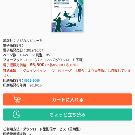
出版社
メジカルビュー社
電子版ISBN
電子版発売日
2019/10/07
ページ数
156ページ
判型
B5
フォーマット
PDF（パソコンへのダウンロード不可）
¥5,500
電子版販売価格：
(本体¥5,000＋税10％)
特記事項
「グロインペイン」（70-79ページ）は都合により電子版には収載していま
せん。
印刷版ISSN
0911-1069
印刷版発行年月
2019/10
カートに入れる
ちょっと立ち読み
ご利用方法
ダウンロード型配信サービス（買切型）
同時使用端末数
2