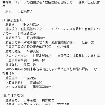
■特集：スポーツの画像診断：競技復帰を目指して 編集／土肥美智
子
序説 土肥美智子
[ I . 疾患別解説]
脳震盪 川村大地ほか
腱板損傷ー腱板損傷のスクリーニングとしての画像診断の有用性につ
いて一 野崎太希ほか
関節唇損傷 竹内康剛ほか
肘関節障害ー肘離断性骨軟骨炎，変形性肘関節症ー 紙谷 武
手関節三角線維軟骨複合体(TFCC) 中村俊康
腰椎分離症 半谷美夏
グロインペイン 仁賀定雄ほか ※電子版には収載していません
臼蓋関節唇断裂 神島 保
肉ばなれ 奥脇 透
MRAを用いた膝前十字靱帯再建術後の移植腱血行動態の評価 原
邦夫ほか
膝蓋腱炎 土屋明弘
下肢疲労骨折 眞田高起
アキレス腱障害 篠原靖司ほか
[ II. 手技的解説]
運動器カテーテル治療 奥野祐次
超音波ガイド下ハイドロリリース 宮武和馬