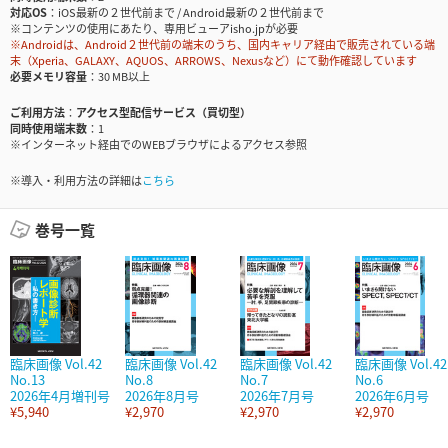
対応OS
iOS最新の２世代前まで / Android最新の２世代前まで
※コンテンツの使用にあたり、専用ビューアisho.jpが必要
※Androidは、Android２世代前の端末のうち、国内キャリア経由で販売されている端
末（Xperia、GALAXY、AQUOS、ARROWS、Nexusなど）にて動作確認しています
必要メモリ容量
30 MB以上
ご利用方法
アクセス型配信サービス（買切型）
同時使用端末数
1
※インターネット経由でのWEBブラウザによるアクセス参照
※導入・利用方法の詳細は
こちら
巻号一覧
臨床画像 Vol.42
臨床画像 Vol.42
臨床画像 Vol.42
臨床画像 Vol.42
No.13
No.8
No.7
No.6
2026年4月増刊号
2026年8月号
2026年7月号
2026年6月号
¥5,940
¥2,970
¥2,970
¥2,970