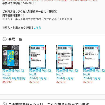
必要メモリ容量
54 MB以上
ご利用方法
アクセス型配信サービス（買切型）
同時使用端末数
1
※インターネット経由でのWEBブラウザによるアクセス参照
※導入・利用方法の詳細は
こちら
巻号一覧
臨床画像 Vol.42
臨床画像 Vol.42
臨床画像 Vol.42
臨床画像 Vol.42
No.13
No.8
No.7
No.6
2026年4月増刊号
2026年8月号
2026年7月号
2026年6月号
¥5,940
¥2,970
¥2,970
¥2,970
この商品を買った人は、こんな商品も買っています。