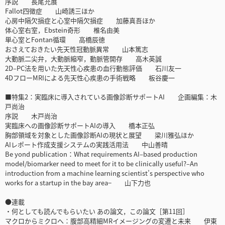
序説 長尾充展
Fallot四徴症 山崎誘三ほか
心房中隔欠損症と心室中隔欠損症 加藤真吾ほか
体心室右室，Ebstein奇形 椎名由美
単心室とFontan循環 高橋辰徳
おさえておきたい先天性冠動脈異常 山本篤志
大動脈二尖弁，大動脈縮窄，動脈管開存 高木英誠
2D–PC法を用いた先天性心疾患の血行動態評価 石川友一
4DフローMRIによる先天性心疾患の手術戦略 板谷慶一
■特集2：実臨床に導入されている画像診断サポートAI 企画編集：木
戸尚治
序説 木戸尚治
実臨床への画像診断サポートAIの導入 橋本正弘
胸部領域を対象とした画像診断AIの現状と展望 梁川雅弘ほか
AIレポート作成支援システムの実践活用法 中山善晴
Be yond publication：What requirements AI–based production
model/biomarker need to meet for it to be clinically useful?–An
introduction from a machine learning scientist’s perspective who
works for a startup in the bay area− 山下力也
●連載
・何としても読んでもらいたい あの論文，この論文［第11回］
マクロからミクロへ：腹部高精細MRイメージングの変遷と未来 伊東