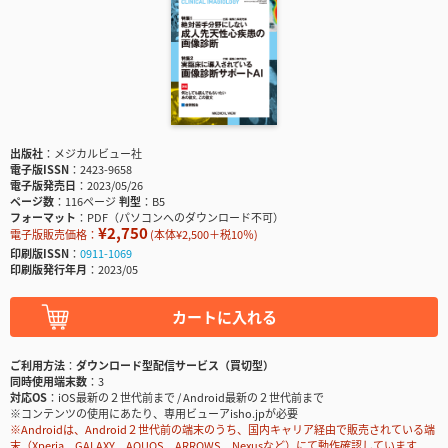
出版社
メジカルビュー社
電子版ISSN
2423-9658
電子版発売日
2023/05/26
ページ数
116ページ
判型
B5
フォーマット
PDF（パソコンへのダウンロード不可）
¥2,750
電子版販売価格：
(本体¥2,500＋税10％)
印刷版ISSN
0911-1069
印刷版発行年月
2023/05
カートに入れる
ご利用方法
ダウンロード型配信サービス（買切型）
同時使用端末数
3
対応OS
iOS最新の２世代前まで / Android最新の２世代前まで
※コンテンツの使用にあたり、専用ビューアisho.jpが必要
※Androidは、Android２世代前の端末のうち、国内キャリア経由で販売されている端
末（Xperia、GALAXY、AQUOS、ARROWS、Nexusなど）にて動作確認しています