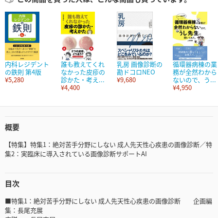
内科レジデント
誰も教えてくれ
乳房 画像診断の
循環器病棟の業
の鉄則 第4版
なかった皮疹の
勘ドコロNEO
務が全然わから
¥5,280
診かた・考え...
¥9,680
ないので、う...
¥4,400
¥4,950
概要
【特集】特集1：絶対苦手分野にしない 成人先天性心疾患の画像診断／特
集2：実臨床に導入されている画像診断サポートAI
目次
■特集1：絶対苦手分野にしない 成人先天性心疾患の画像診断 企画編
集：長尾充展