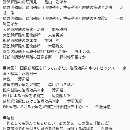
動脈解離の病理所見 畠山 遥ほか
頭蓋内動脈，頸部動脈（内頸動脈，椎骨動脈）解離の病態と治療 水
谷 徹
頭蓋内動脈，頸部動脈（内頸動脈，椎骨動脈）解離の画像診断 平賀
利匡ほか
大動脈解離の病態・治療 加藤雅明
大動脈解離の画像診断 末吉英純
冠動脈解離の臨床像 加畑 充
冠動脈解離の画像診断 木藤雅文
腹部内臓動脈解離−臨床的特徴と治療− 外山芳弘
腹部内臓動脈解離の画像診断 野村優里菜ほか
■特集2：画像診断医も知っておきたい 治療効果判定のトピックス 企
画・編集：渡辺裕一
序説 渡辺裕一
病理学的治療効果判定 岸川さつきほか
臨床試験の治療効果判定 渡辺裕一
PETによる治療効果判定 髙浪健太郎
放射線治療における治療効果判定 伊藤芳紀
IVR領域における治療効果判定−肝細胞癌を中心に− 佐藤洋造
●連載
・何としても読んでもらいたい あの論文，この論文［第26回］
日常診療での気付きや疑問を積極的に検証する醍醐味 石神康生