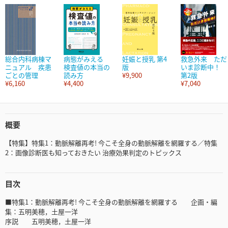
総合内科病棟マ
病態がみえる
妊娠と授乳 第4
救急外来 ただ
ニュアル 疾患
検査値の本当の
版
いま診断中！
ごとの管理
読み方
¥9,900
第2版
¥6,160
¥4,400
¥7,040
概要
【特集】特集1：動脈解離再考! 今こそ全身の動脈解離を網羅する／特集
2：画像診断医も知っておきたい 治療効果判定のトピックス
目次
■特集1：動脈解離再考! 今こそ全身の動脈解離を網羅する 企画・編
集：五明美穂，土屋一洋
序説 五明美穂，土屋一洋