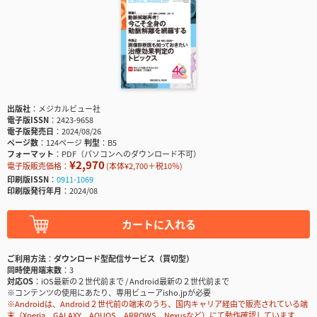
出版社
メジカルビュー社
電子版ISSN
2423-9658
電子版発売日
2024/08/26
ページ数
124ページ
判型
B5
フォーマット
PDF（パソコンへのダウンロード不可）
¥2,970
電子版販売価格：
(本体¥2,700＋税10％)
印刷版ISSN
0911-1069
印刷版発行年月
2024/08
カートに入れる
ご利用方法
ダウンロード型配信サービス（買切型）
同時使用端末数
3
対応OS
iOS最新の２世代前まで / Android最新の２世代前まで
※コンテンツの使用にあたり、専用ビューアisho.jpが必要
※Androidは、Android２世代前の端末のうち、国内キャリア経由で販売されている端
末（Xperia、GALAXY、AQUOS、ARROWS、Nexusなど）にて動作確認しています