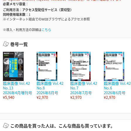
必要メモリ容量
ご利用方法
アクセス型配信サービス（買切型）
同時使用端末数
1
※インターネット経由でのWEBブラウザによるアクセス参照
※導入・利用方法の詳細は
こちら
巻号一覧
臨床画像 Vol.42
臨床画像 Vol.42
臨床画像 Vol.42
臨床画像 Vol.42
No.13
No.8
No.7
No.6
2026年4月増刊号
2026年8月号
2026年7月号
2026年6月号
¥5,940
¥2,970
¥2,970
¥2,970
この商品を買った人は、こんな商品も買っています。