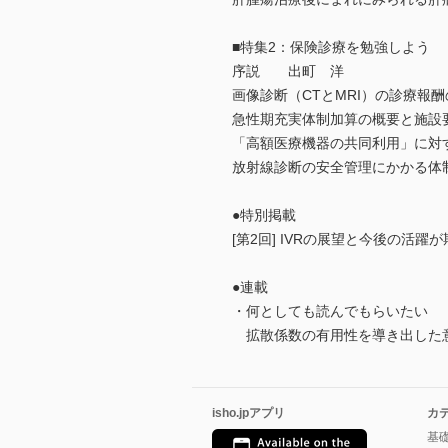
■特集2：保険診療を勉強しよう
序説 出町 洋
画像診断（CTとMRI）の診療
急性期充実体制加算の概要と施設
「高額医療機器の共同利用」に
放射線診断の安全管理にかかる
●特別掲載
[第2回] IVRの展望と今後の活
●連載
・何としても読んでもらいたい 
拡散係数の有用性を導き出した
isho.jpアプリ
カ
基