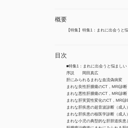
概要
【特集】特集1：まれに出会うと悩
目次
■特集1：まれに出会うと悩まし
序説 岡田真広
肝にみられるまれな血流偽病変
まれな良性肝腫瘍のCT，MRI
まれな悪性肝腫瘍のCT，MRI
まれな肝実質性変化のCT，MR
まれな肝疾患の超音波診断（成
まれな肝疾患の核医学診断（成
まれな小児の典型的な肝胆道疾
肝腫瘍治療後にまれにみられる