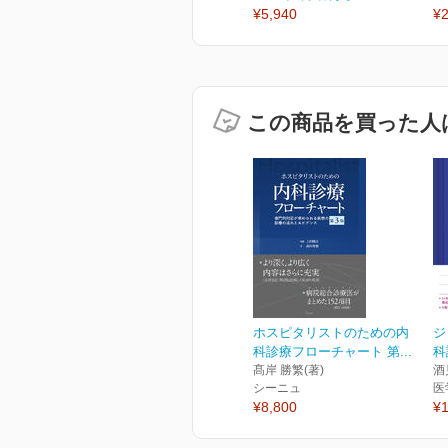
¥5,940
¥2
この商品を買った人
ホスピタリストのための内
ジ
科診療フローチャート 第...
科
髙岸 勝繁(著)
酒
シーニュ
医
¥8,800
¥1