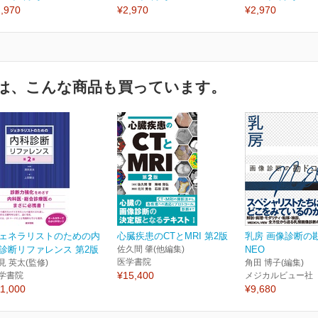
,970
¥2,970
¥2,970
は、こんな商品も買っています。
ェネラリストのための内
心臓疾患のCTとMRI 第2版
乳房 画像診断の
診断リファレンス 第2版
佐久間 肇(他編集)
NEO
医学書院
見 英太(監修)
角田 博子(編集)
¥15,400
学書院
メジカルビュー社
1,000
¥9,680