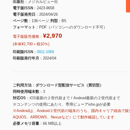
出版社
メジカルビュー社
電子版ISSN
2423-9658
電子版発売日
2024/04/26
ページ数
136ページ
判型
B5
フォーマット
PDF（パソコンへのダウンロード不可）
¥2,970
電子版販売価格：
(本体¥2,700＋税10％)
印刷版ISSN
0911-1069
印刷版発行年月
2024/04
ご利用方法
ダウンロード型配信サービス（買切型）
同時使用端末数
3
対応OS
iOS最新の２世代前まで / Android最新の２世代前まで
※コンテンツの使用にあたり、専用ビューアisho.jpが必要
※Androidは、Android２世代前の端末のうち、国内キャリア経由で販
AQUOS、ARROWS、Nexusなど）にて動作確認しています
必要メモリ容量
66 MB以上