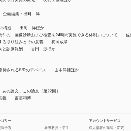
 企画編集：出町 洋
報酬の構造 出町 洋ほか
要件の「画像診断および検査を24時間実施できる体制」について 佐
対する取り組みとその意義 梅岡成章
体制と診療報酬 香田 渉ほか
躍が期待されるIVRのデバイス 山本洋輔ほか
あの論文，この論文［第22回］
意義 齋藤和博
テゴリー
アカウントサービス
礎医学系
看護教員・学生
個人情報の確認・変更