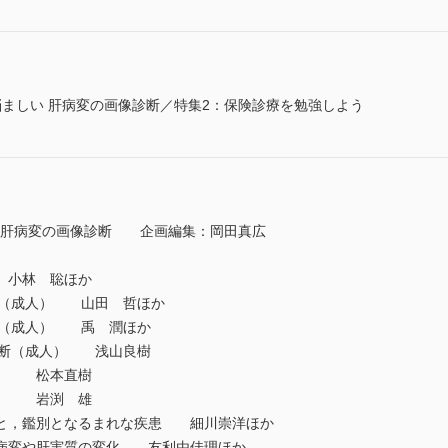
ましい 肝病変の画像診断／特集2：保険診療を勉強しよう
い 肝病変の画像診断 企画編集：岡田真広
 小林 聡ほか
診断（成人） 山田 哲ほか
診断（成人） 禹 潤ほか
I診断（成人） 浅山良樹
人） 松本直樹
人） 岩渕 雄
患と，鑑別となるまれな疾患 細川崇洋ほか
肝病変や肝実質の変化 友利由佳理ほか