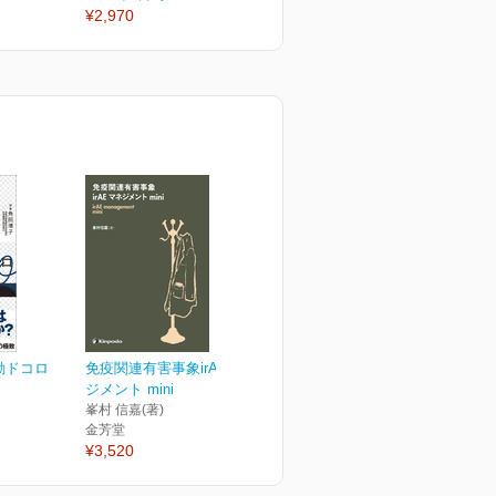
¥2,970
¥2,970
¥
勘ドコロ
免疫関連有害事象irAEマネ
ジメント mini
峯村 信嘉(著)
金芳堂
¥3,520