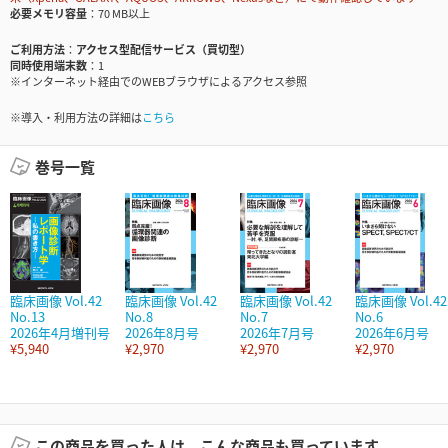
必要メモリ容量
70 MB以上
ご利用方法
アクセス型配信サービス（買切型）
同時使用端末数
1
※インターネット経由でのWEBブラウザによるアクセス参照
※導入・利用方法の詳細は
こちら
巻号一覧
臨床画像 Vol.42
臨床画像 Vol.42
臨床画像 Vol.42
臨床画像 Vol.42
No.13
No.8
No.7
No.6
2026年4月増刊号
2026年8月号
2026年7月号
2026年6月号
¥5,940
¥2,970
¥2,970
¥2,970
この商品を買った人は、こんな商品も買っています。