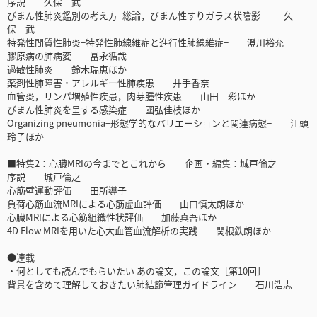
序説 久保 武
びまん性肺炎鑑別の考え方−総論，びまん性すりガラス状陰影− 久
保 武
特発性間質性肺炎−特発性肺線維症と進行性肺線維症− 澄川裕充
膠原病の肺病変 冨永循哉
過敏性肺炎 鈴木瑞恵ほか
薬剤性肺障害・アレルギー性肺疾患 井手香奈
血管炎，リンパ増殖性疾患，肉芽腫性疾患 山田 彩ほか
びまん性肺炎を呈する感染症 國弘佳枝ほか
Organizing pneumonia−形態学的なバリエーションと関連病態− 江頭
玲子ほか
■特集2：心臓MRIの今までとこれから 企画・編集：城戸倫之
序説 城戸倫之
心筋壁運動評価 田所導子
負荷心筋血流MRIによる心筋虚血評価 山口慎太朗ほか
心臓MRIによる心筋組織性状評価 加藤真吾ほか
4D Flow MRIを用いた心大血管血流解析の実践 関根鉄朗ほか
●連載
・何としても読んでもらいたい あの論文，この論文［第10回］
背景を含めて理解しておきたい肺結節管理ガイドライン 石川浩志