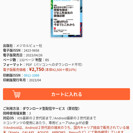
出版社
メジカルビュー社
電子版ISSN
2423-9658
電子版発売日
2023/04/26
ページ数
132ページ
判型
B5
フォーマット
PDF（パソコンへのダウンロード不可）
¥2,750
電子版販売価格：
(本体¥2,500＋税10％)
印刷版ISSN
0911-1069
印刷版発行年月
2023/04
カートに入れる
ご利用方法
ダウンロード型配信サービス（買切型）
同時使用端末数
3
対応OS
iOS最新の２世代前まで / Android最新の２世代前まで
※コンテンツの使用にあたり、専用ビューアisho.jpが必要
※Androidは、Android２世代前の端末のうち、国内キャリア経由で販売されている端
末（Xperia、GALAXY、AQUOS、ARROWS、Nexusなど）にて動作確認しています