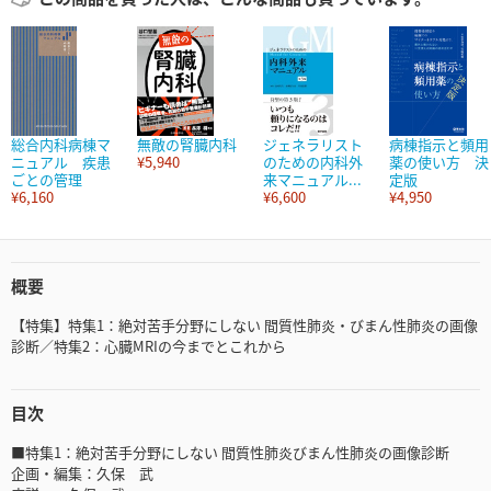
総合内科病棟マ
無敵の腎臓内科
ジェネラリスト
病棟指示と頻用
ニュアル 疾患
¥5,940
のための内科外
薬の使い方 決
ごとの管理
来マニュアル...
定版
¥6,160
¥6,600
¥4,950
概要
【特集】特集1：絶対苦手分野にしない 間質性肺炎・びまん性肺炎の画像
診断／特集2：心臓MRIの今までとこれから
目次
■特集1：絶対苦手分野にしない 間質性肺炎びまん性肺炎の画像診断
企画・編集：久保 武