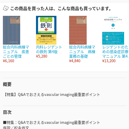
この商品を買った人は、こんな商品も買っています。
総合内科病棟マ
内科レジデント
総合内科病棟マ
レジデントのた
ニュアル 疾患
の鉄則 第4版
ニュアル 病棟
めの感染症診療
ごとの管理
¥5,280
業務の基礎
マニュアル 第4..
¥6,160
¥4,840
¥13,200
概要
【特集】Q&Aでおさえるvascular imaging最重要ポイント
目次
■特集：Q&Aでおさえるvascular imaging最重要ポイント
序説／松永尚文