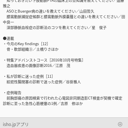
知っておきたい下肢動脈PTAの臨床上の豆知識を教えてください／遠藤
雅之
ASOとBuerger病の違いを教えてください／山田哲久
膝窩動脈捕捉症候群と膝窩動脈外膜嚢腫との違いを教えてください／田
中良一
深部静脈血栓症の診断法のコツを教えてください／星 俊子
●連載
・今月のKey findings［12］
骨・軟部組織③／土橋りさほか
・特集アドバンストコース［2016年10月号特集］
造血器疾患の画像診断2016／江原 茂
・私が診断に迷った症例［11］
絞扼性腸閉塞の診断で迷った症例／谷掛雅人
・症例報告
前胸部痛の原因検索で行われた心電図非同期造影CT検査が契機で確定
診断に至った急性心筋梗塞の1例／吉原 修ほか
isho.jpアプリ