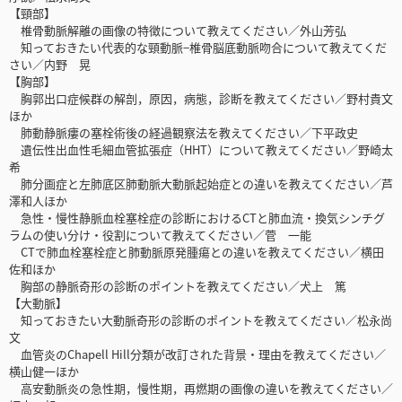
【頸部】
椎骨動脈解離の画像の特徴について教えてください／外山芳弘
知っておきたい代表的な頸動脈−椎骨脳底動脈吻合について教えてくだ
さい／内野 晃
【胸部】
胸郭出口症候群の解剖，原因，病態，診断を教えてください／野村貴文
ほか
肺動静脈瘻の塞栓術後の経過観察法を教えてください／下平政史
遺伝性出血性毛細血管拡張症（HHT）について教えてください／野崎太
希
肺分画症と左肺底区肺動脈大動脈起始症との違いを教えてください／芦
澤和人ほか
急性・慢性静脈血栓塞栓症の診断におけるCTと肺血流・換気シンチグ
ラムの使い分け・役割について教えてください／菅 一能
CTで肺血栓塞栓症と肺動脈原発腫瘍との違いを教えてください／横田
佐和ほか
胸部の静脈奇形の診断のポイントを教えてください／犬上 篤
【大動脈】
知っておきたい大動脈奇形の診断のポイントを教えてください／松永尚
文
血管炎のChapell Hill分類が改訂された背景・理由を教えてください／
横山健一ほか
高安動脈炎の急性期，慢性期，再燃期の画像の違いを教えてください／