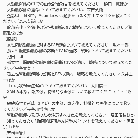
大動脈解離のCTでの画像評価項目を教えてください／樋口 慧ほか
大動脈解離の運命について教えてください／末吉英純
造影CT・MRIで，Adamkiewicz動脈をうまく描出するコツを教えてく
ださい／高木英誠ほか
腹部術後・外傷後の仮性動脈瘤のIVR戦略について教えてください／加
藤雅俊ほか
【腹部】
真性内臓動脈瘤に対するIVR戦略について教えてください／坂本一郎
孤立性腹腔動脈解離の診断とIVRの適応・戦略について教えてください
／池田 理
孤立性上腸間膜動脈解離の診断とIVRの適応・戦略について教えてくだ
さい／中谷貴美子
孤立性腎動脈解離の診断とIVRの適応・戦略を教えてください／永井圭
一ほか
正中弓状靱帯症候群について教えてください／大田信一
SAMの本態，臨床像，特徴的な画像について教えてください／下平政
史
線維筋性異形成（FMD）の本態，臨床像，特徴的な画像について教え
てください／長谷川哲也ほか
腎動静脈瘻の発見のため注意すべき点を教えてください／堀田昭博ほか
知っておきたい腹部静脈奇形の診断のポイントを教えてください／岡田
宗正ほか
【末梢血管】