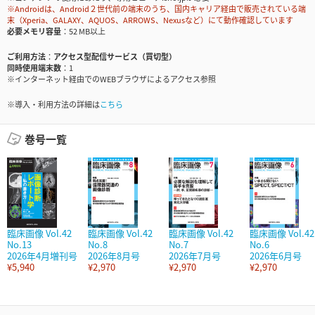
※Androidは、Android２世代前の端末のうち、国内キャリア経由で販売されている端
末（Xperia、GALAXY、AQUOS、ARROWS、Nexusなど）にて動作確認しています
必要メモリ容量
52 MB以上
ご利用方法
アクセス型配信サービス（買切型）
同時使用端末数
1
※インターネット経由でのWEBブラウザによるアクセス参照
※導入・利用方法の詳細は
こちら
巻号一覧
臨床画像 Vol.42
臨床画像 Vol.42
臨床画像 Vol.42
臨床画像 Vol.42
No.13
No.8
No.7
No.6
2026年4月増刊号
2026年8月号
2026年7月号
2026年6月号
¥5,940
¥2,970
¥2,970
¥2,970