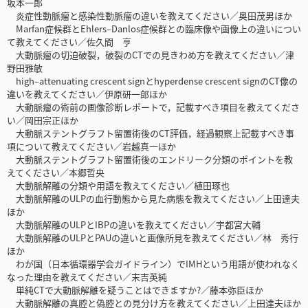
坂本一郎
炎症性動脈瘤と感染性動脈瘤の違いを教えてください／奥田茂男ほか
Marfan症候群とEhlers–Danlos症候群との臨床像や画像上の違いについ
て教えてください／佐久間 亨
大動脈瘤の切迫破裂，破裂のCTでの見きわめ方を教えてください／津
野田雅敏
high–attenuating crescent signとhyperdense crescent signのCT像の
違いを教えてください／伊原研一郎ほか
大動脈瘤の術前の画像診断レポートで，記載すべき項目を教えてくださ
い／岡田宗正ほか
大動脈ステントグラフト留置術後のCT評価，経過観察上記載すべき事
項について教えてください／岩越真一ほか
大動脈ステントグラフト留置術後のエンドリーク分類のポイントを教
えてください／本郷哲央
大動脈解離の分類や用語を教えてください／植田琢也
大動脈解離のULPの血行動態から見た病態を教えてください／上田達夫
ほか
大動脈解離のULPとIBPの違いを教えてください／宇都宮大輔
大動脈解離のULPとPAUの違いと画像所見を教えてください／林 秀行
ほか
わが国（日本循環器学会ガイドライン）でIMHという用語が使われなく
なった理由を教えてください／末吉英純
単純CTで大動脈解離を疑うことはできますか?／藤本弥臣ほか
大動脈解離の真腔と偽腔との見分け方を教えてください／上田達夫ほか