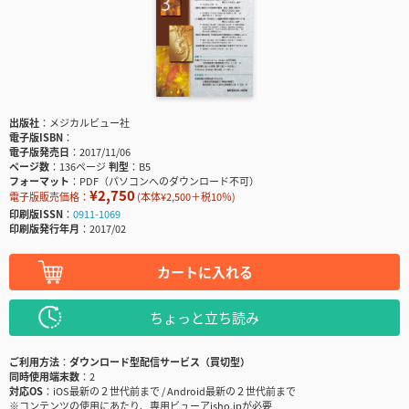
出版社
メジカルビュー社
電子版ISBN
電子版発売日
2017/11/06
ページ数
136ページ
判型
B5
フォーマット
PDF（パソコンへのダウンロード不可）
¥2,750
電子版販売価格：
(本体¥2,500＋税10％)
印刷版ISSN
0911-1069
印刷版発行年月
2017/02
カートに入れる
ちょっと立ち読み
ご利用方法
ダウンロード型配信サービス（買切型）
同時使用端末数
2
対応OS
iOS最新の２世代前まで / Android最新の２世代前まで
※コンテンツの使用にあたり、専用ビューアisho.jpが必要