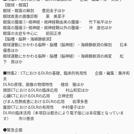
【眼球・眼窩】
眼球・眼窩の解剖 豊田圭子ほか
眼球疾患の画像診断 東 美菜子
眼窩の腫瘍①−視神経・視神経鞘由来の腫瘍− 竹下祐平ほか
眼窩の腫瘍②−視神経・視神経鞘以外の腫瘍− 沖 達也ほか
眼窩の炎症を中心に 前田正幸
【脳槽・脳幹・海綿静脈洞】
眼球運動にかかわる脳幹・脳槽（脳神経）・海綿静脈洞の解剖 石本
優香ほか
眼球運動にかかわる脳幹・脳槽（脳神経）・海綿静脈洞の病変 松
下 周ほか
■特集2：CTにおけるDLRの基礎，臨床的有用性 企画・編集：粟井和
夫
DLRの原理，画像の物理特性 檜垣 徹ほか
頭部CTにおけるDLRの臨床応用 村山和宏ほか
心臓CTにおけるDLRの応用 立神史稔
びまん性肺疾患におけるDLRの応用 岩澤多恵
腹部CTにおけるDLRの有用性 中村優子ほか
DLIRの臨床活用（本項目は都合により電子版には未収載となっていま
す） 市川泰崇
●緊急企画