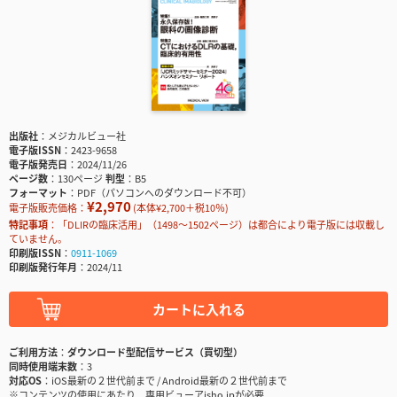
出版社
メジカルビュー社
電子版ISSN
2423-9658
電子版発売日
2024/11/26
ページ数
130ページ
判型
B5
フォーマット
PDF（パソコンへのダウンロード不可）
¥2,970
電子版販売価格：
(本体¥2,700＋税10％)
特記事項
「DLIRの臨床活用」（1498〜1502ページ）は都合により電子版には収載し
ていません。
印刷版ISSN
0911-1069
印刷版発行年月
2024/11
カートに入れる
ご利用方法
ダウンロード型配信サービス（買切型）
同時使用端末数
3
対応OS
iOS最新の２世代前まで / Android最新の２世代前まで
※コンテンツの使用にあたり、専用ビューアisho.jpが必要