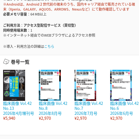
※Androidは、Android２世代前の端末のうち、国内キャリア経由で販売されている端
末（Xperia、GALAXY、AQUOS、ARROWS、Nexusなど）にて動作確認しています
必要メモリ容量
64 MB以上
ご利用方法
アクセス型配信サービス（買切型）
同時使用端末数
1
※インターネット経由でのWEBブラウザによるアクセス参照
※導入・利用方法の詳細は
こちら
巻号一覧
臨床画像 Vol.42
臨床画像 Vol.42
臨床画像 Vol.42
臨床画像 Vol.42
No.13
No.8
No.7
No.6
2026年4月増刊号
2026年8月号
2026年7月号
2026年6月号
¥5,940
¥2,970
¥2,970
¥2,970