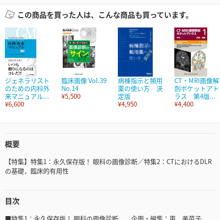
この商品を買った人は、こんな商品も買っています。
ジェネラリスト
臨床画像 Vol.39
病棟指示と頻用
CT・MRI画像解
のための内科外
No.14
薬の使い方 決
剖ポケットアト
来マニュアル...
¥5,500
定版
ラス 第4版...
¥6,600
¥4,950
¥4,400
概要
【特集】特集1：永久保存版！ 眼科の画像診断／特集2：CTにおけるDLR
の基礎，臨床的有用性
目次
■特集1：永久保存版！ 眼科の画像診断 企画・編集：東 美菜子