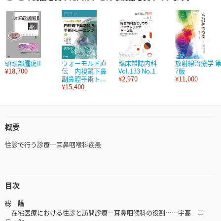
頭頸部腫瘍II
ウォーモルド直
臨床雑誌内科
放射線治療学 
¥18,700
伝 内視鏡下鼻
Vol.133 No.1
7版
副鼻腔手術ト...
¥2,970
¥11,000
¥15,400
概要
往診で行う診療―耳鼻咽喉科疾患
目次
総 論
在宅医療における往診と訪問診療―耳鼻咽喉科の役割……宇高 二