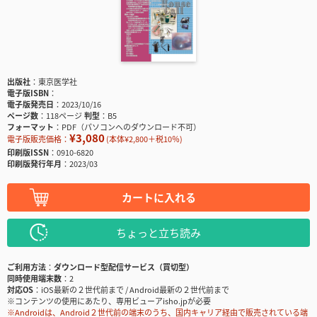
出版社
東京医学社
電子版ISBN
電子版発売日
2023/10/16
ページ数
118ページ
判型
B5
フォーマット
PDF（パソコンへのダウンロード不可）
¥3,080
電子版販売価格：
(本体¥2,800＋税10％)
印刷版ISSN
0910-6820
印刷版発行年月
2023/03
カートに入れる
ちょっと立ち読み
ご利用方法
ダウンロード型配信サービス（買切型）
同時使用端末数
2
対応OS
iOS最新の２世代前まで / Android最新の２世代前まで
※コンテンツの使用にあたり、専用ビューアisho.jpが必要
※Androidは、Android２世代前の端末のうち、国内キャリア経由で販売されている端