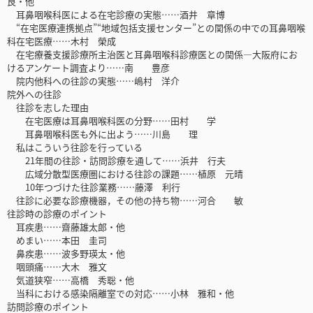
良・他
耳鼻咽喉科医による在宅診療の実態……酒井 章博
“在宅医療連携拠点”“地域包括支援センター”との関係の中での耳鼻咽喉
科在宅医療……木村 榮成
在宅療養支援診療所主治医と耳鼻咽喉科診療医との関係―大阪府にお
けるアンケート調査より……南 豊彦
院内他科への往診の実態……嶋村 洋介
院外への往診
往診を志した理由
在宅医療は耳鼻咽喉科医の分野……田村 学
耳鼻咽喉科医も外に出よう……川島 理
私はこういう往診を行っている
21年間の往診・訪問診療を通して……浜井 行夫
広域分散型医療圏における往診の課題……植原 元晴
10年つづけた往診業務……藤澤 利行
往診に必要な診療機器，その他の持ち物……河合 敏
往診時の診療のポイント
耳疾患……齋藤雄太郎・他
めまい……本田 圭司
鼻疾患……波多野瑛太・他
咽頭痛……大木 雅文
気道狭窄……高橋 秀聡・他
当科における感染隔離室での対応……小林 雅和・他
訪問診療のポイント