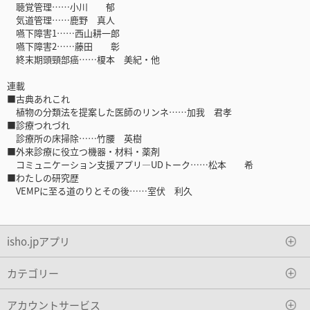
聴覚管理……小川 郁
気道管理……鹿野 真人
嚥下障害1……西山耕一郎
嚥下障害2……藤田 彰
終末期頭頸部癌……榎本 美紀・他
連載
■古典あれこれ
植物の分類法を提案した医師のリンネ……加我 君孝
■診療つれづれ
診療所の床掃除……竹腰 英樹
■外来診療に役立つ機器・材料・薬剤
コミュニケーション支援アプリ―UDトーク……松本 希
■わたしの研究歴
VEMPに至る道のりとその後……室伏 利久
isho.jpアプリ
カテゴリー
アカウントサービス