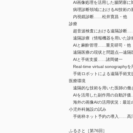
AI画像処理を活用した腸閉塞に
病理診断領域におけるAI技術の
内視鏡診断……松井寛昌・他
診療
超音波検査における遠隔診断…
遠隔診療（情報機器を用いた診
AIと麻酔管理……重見研司・他
遠隔医療の現状と問題点―遠隔
AIと手術支援……諸岡健一
Real-time virtual sonograp
手術ロボットによる遠隔手術支
医療環境
遠隔的な技術を用いた医師の働
AIを活用した副作用の自動評価
海外の画像AIの活用状況：最近
小児外科施設の試み
手術枠ネット予約の導入……髙
ふるさと［第76回］