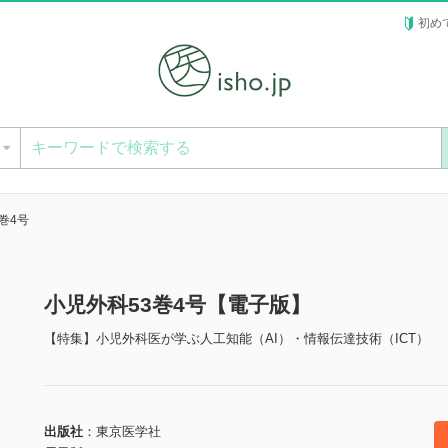
初め
ー
巻4号
小児外科53巻4号【電子版】
【特集】小児外科医が学ぶ人工知能（AI）・情報伝達技術（ICT）
出版社
東京医学社