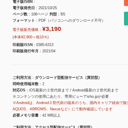
電子版ISBN
電子版発売日
2021/10/25
ページ数
108ページ
判型
B5
フォーマット
PDF（パソコンへのダウンロード不可）
¥3,190
電子版販売価格：
(本体¥2,900＋税10％)
印刷版ISSN
0385-6313
印刷版発行年月
2021/04
ご利用方法
ダウンロード型配信サービス（買切型）
同時使用端末数
2
対応OS
iOS最新の２世代前まで / Android最新の２世代前まで
※コンテンツの使用にあたり、専用ビューアisho.jpが必要
※Androidは、Android２世代前の端末のうち、国内キャリア経由で販
AQUOS、ARROWS、Nexusなど）にて動作確認しています
必要メモリ容量
42 MB以上
ご利用方法
アクセス型配信サービス（買切型）