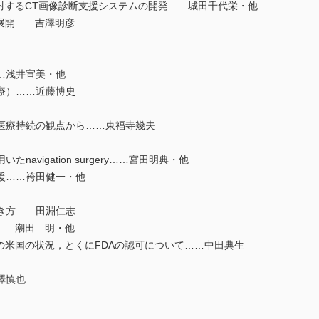
対するCT画像診断支援システムの開発……城田千代栄・他
展開……吉澤明彦
…浅井宣美・他
療）……近藤博史
医療持続の観点から……東福寺幾夫
hyを用いたnavigation surgery……宮田明典・他
援……袴田健一・他
き方……田淵仁志
……潮田 明・他
の米国の状況，とくにFDAの認可について……中田典生
澤慎也