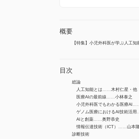
概要
【特集】小児外科医が学ぶ人工知能
目次
総論
人工知能とは……木村仁星・他
医療AIの最前線……小林泰之
小児外科医でもわかる医療AI…
ゲノム医療におけるAI技術活用
AIと創薬……奥野恭史
情報伝達技術（ICT）……山本
診断技術