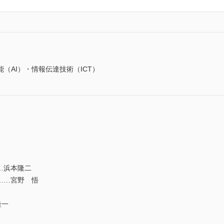
（AI）・情報伝達技術（ICT）
…浜本隆二
……宮野 悟
隆一