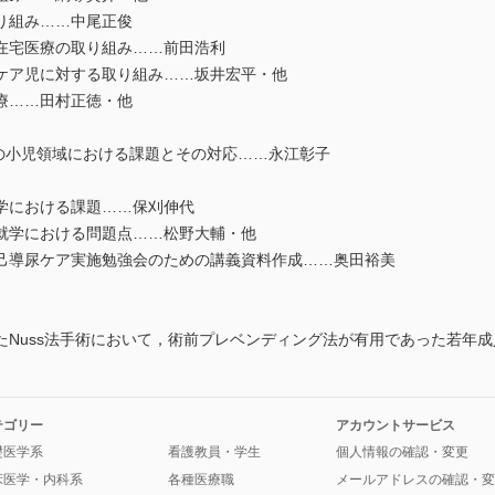
り組み……中尾正俊
在宅医療の取り組み……前田浩利
ケア児に対する取り組み……坂井宏平・他
療……田村正徳・他
-3）の小児領域における課題とその対応……永江彰子
学における課題……保刈伸代
就学における問題点……松野大輔・他
己導尿ケア実施勉強会のための講義資料作成……奥田裕美
Nuss法手術において，術前プレベンディング法が有用であった若年成
テゴリー
アカウントサービス
礎医学系
看護教員・学生
個人情報の確認・変更
床医学・内科系
各種医療職
メールアドレスの確認・変