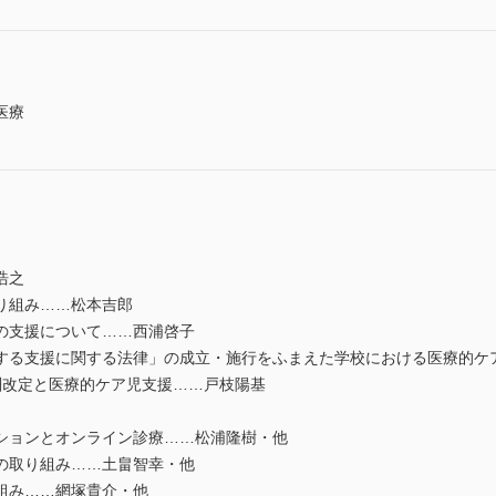
医療
浩之
り組み……松本吉郎
の支援について……西浦啓子
する支援に関する法律」の成立・施行をふまえた学校における医療的ケ
酬改定と医療的ケア児支援……戸枝陽基
ションとオンライン診療……松浦隆樹・他
の取り組み……土畠智幸・他
組み……網塚貴介・他