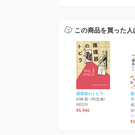
この商品を買った人
循環器のトビラ
新
杉崎 陽一郎(監修)
手
MEDSI
感
¥5,940
会
シ
¥1