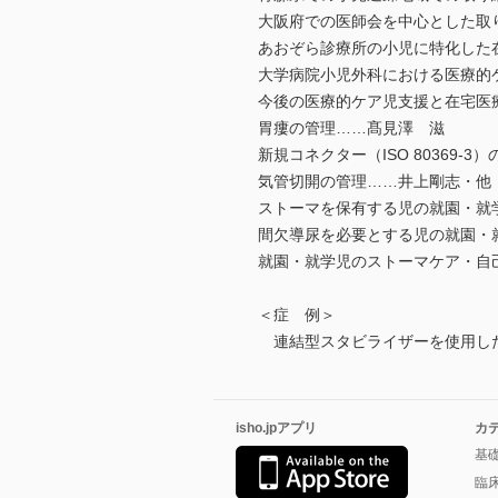
大阪府での医師会を中心とした取
あおぞら診療所の小児に特化した
大学病院小児外科における医療的
今後の医療的ケア児支援と在宅医
胃瘻の管理……髙見澤 滋
新規コネクター（ISO 80369
気管切開の管理……井上剛志・他
ストーマを保有する児の就園・就
間欠導尿を必要とする児の就園・
就園・就学児のストーマケア・自
＜症 例＞
連結型スタビライザーを使用した
isho.jpアプリ
カ
基
臨