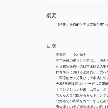
概要
【特集】医療的ケア児支援と在宅
目次
巻頭言……中村知夫
在宅医療の現状と問題点……中西
小児在宅医療への日本医師会の取
保育所等における医療的ケア児へ
「医療的ケア児及びその家族に対
令和3年度障害福祉サービス等報
トランジション外来……窪田 満
てんかん専門医からみたトランジ
北海道での広域をカバーするため
青森県での小児過疎地域での取り