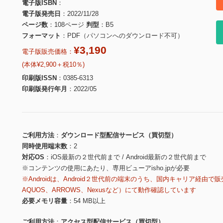
電子版ISBN
電子版発売日
2022/11/28
ページ数
108ページ
判型
B5
フォーマット
PDF（パソコンへのダウンロード不可）
¥3,190
電子版販売価格：
(本体¥2,900＋税10％)
印刷版ISSN
0385-6313
印刷版発行年月
2022/05
ご利用方法
ダウンロード型配信サービス（買切型）
同時使用端末数
2
対応OS
iOS最新の２世代前まで / Android最新の２世代前まで
※コンテンツの使用にあたり、専用ビューアisho.jpが必要
※Androidは、Android２世代前の端末のうち、国内キャリア経由で販
AQUOS、ARROWS、Nexusなど）にて動作確認しています
必要メモリ容量
54 MB以上
ご利用方法
アクセス型配信サービス（買切型）