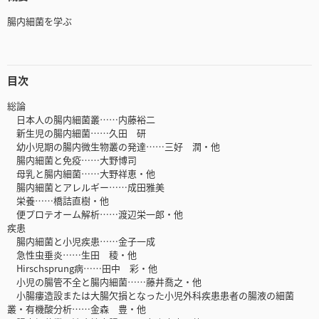
腸内細菌を学ぶ
目次
総論
日本人の腸内細菌叢……内藤裕二
新生児の腸内細菌……久田 研
幼小児期の腸内微生物叢の発達……三好 潤・他
腸内細菌と免疫……大野博司
母乳と腸内細菌……大野祥恵・他
腸内細菌とアレルギー……成田雅美
栄養……橋詰直樹・他
便プロテオーム解析……渡辺栄一郎・他
疾患
腸内細菌と小児疾患……金子一成
急性虫垂炎……生田 稜・他
Hirschsprung病……田中 彩・他
小児の腸管不全と腸内細菌……藤井喬之・他
小腸瘻造設または大腸欠損となった小児外科疾患患者の腸液の細菌
叢・有機酸分析……金森 豊・他