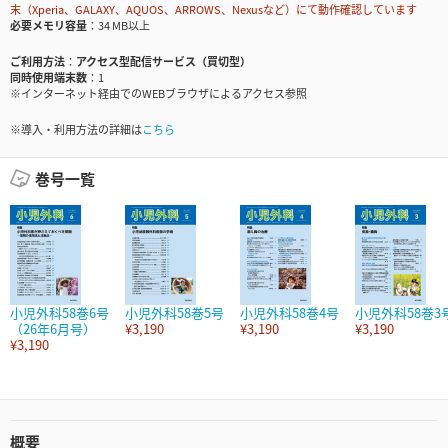
末（Xperia、GALAXY、AQUOS、ARROWS、Nexusなど）にて動作確認しています
必要メモリ容量
34 MB以上
ご利用方法
アクセス型配信サービス（買切型）
同時使用端末数
1
※インターネット経由でのWEBブラウザによるアクセス参照
※導入・利用方法の詳細は
こちら
巻号一覧
小児外科58巻6号
小児外科58巻5号
小児外科58巻4号
小児外科58巻3
（26年6月号）
¥3,190
¥3,190
¥3,190
¥3,190
概要