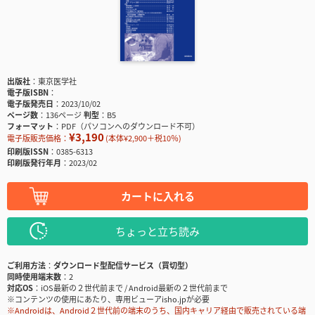
出版社
東京医学社
電子版ISBN
電子版発売日
2023/10/02
ページ数
136ページ
判型
B5
フォーマット
PDF（パソコンへのダウンロード不可）
¥3,190
電子版販売価格：
(本体¥2,900＋税10％)
印刷版ISSN
0385-6313
印刷版発行年月
2023/02
カートに入れる
ちょっと立ち読み
ご利用方法
ダウンロード型配信サービス（買切型）
同時使用端末数
2
対応OS
iOS最新の２世代前まで / Android最新の２世代前まで
※コンテンツの使用にあたり、専用ビューアisho.jpが必要
※Androidは、Android２世代前の端末のうち、国内キャリア経由で販売されている端