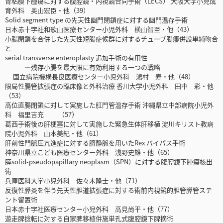
胃粘膜下腫瘍に対する腹腔鏡・内視鏡合同手術（LECS） 大阪大学小児成
育外科 奥山宏臣・他（39）
Solid segment type の先天性幽門閉鎖症に対する幽門温存手術
日本赤十字社和歌山医療センター小児外科 横山智至・他（43）
小腸閉鎖を合併した先天性短腸症候群に対するチューブ腸瘻併設単純吻合
と
serial transverse enteroplasty 追加手術の有用性
―残存小腸を最大限に有効利用する一つの戦略
国立病院機構長良医療センター小児外科 鴻村 寿・他（48）
限局性腸管拡張症の臨床像と外科治療 香川大学小児外科 田中 彩・他
（53）
高位直腸閉鎖に対して実施した肛門管温存手術 沖縄県立中部病院小児外
科 福里吉充 （57）
葛西手術後の肝梗塞に対して実施した緊急生体肝移植 淀川キリスト教病
院小児外科 山本美紀・他（61）
肝前性門脈圧亢進症に対する臍静脈を用いたRex バイパス手術
神奈川県立こども医療センター外科 浅野史雄・他（65）
膵solid-pseudopapillary neoplasm（SPN）に対する腹腔鏡下腫瘍核出
術
兵庫医科大学小児外科 佐々木隆士・他（71）
反復性膵炎を伴う先天性胆道拡張症に対する術前内視鏡的胆管膵管ステ
ント留置術
日本赤十字社医療センター小児外科 高見尚平・他（77）
遊走脾捻転に対する自家脾移植併施単孔式腹腔鏡下脾摘術