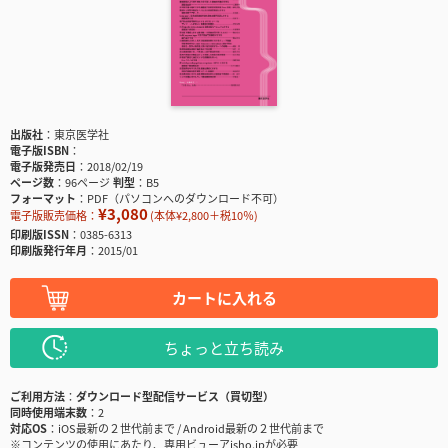
出版社
東京医学社
電子版ISBN
電子版発売日
2018/02/19
ページ数
96ページ
判型
B5
フォーマット
PDF（パソコンへのダウンロード不可）
¥3,080
電子版販売価格：
(本体¥2,800＋税10％)
印刷版ISSN
0385-6313
印刷版発行年月
2015/01
カートに入れる
ちょっと立ち読み
ご利用方法
ダウンロード型配信サービス（買切型）
同時使用端末数
2
対応OS
iOS最新の２世代前まで / Android最新の２世代前まで
※コンテンツの使用にあたり、専用ビューアisho.jpが必要