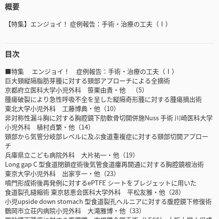
概要
【特集】エンジョイ！ 症例報告：手術・治療の工夫（Ⅰ）
目次
■特集 エンジョイ！ 症例報告：手術・治療の工夫（Ⅰ）
巨大頸縦隔脂肪芽腫に対する頸部アプローチによる全摘術
京都府立医科大学小児外科 笹栗由貴・他 （5）
腫瘍破裂により急性呼吸不全を呈した縦隔奇形腫に対する腫瘍摘出術
東北大学小児外科 工藤博典・他（10）
非対称性漏斗胸に対する胸腔鏡下肋軟骨切開併施Nuss 手術 川崎医科大学
小児外科 植村貞繁・他（14）
頸部から気管分岐部レベルに及ぶ食道重複症に対する頸部切開アプロー
チ
兵庫県立こども病院外科 大片祐一・他（19）
Long gap C 型食道閉鎖症術後気管食道瘻再開通に対する胸腔鏡根治術
東京大学小児外科 出家亨一・他（23）
噴門形成術後再発例に対するePTFE シートをプレジェットに用いた
食道裂孔縫縮術 東京慈恵会医科大学外科 平松友雅・他（28）
小児upside down stomach 型食道裂孔ヘルニアに対する腹腔鏡下修復術
鶴岡市立荘内病院小児外科 大滝雅博・他（33）