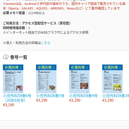
※Androidは、Android２世代前の端末のうち、国内キャリア経由で販売されている端
末（Xperia、GALAXY、AQUOS、ARROWS、Nexusなど）にて動作確認しています
必要メモリ容量
112 MB以上
ご利用方法
アクセス型配信サービス（買切型）
同時使用端末数
1
※インターネット経由でのWEBブラウザによるアクセス参照
※導入・利用方法の詳細は
こちら
巻号一覧
小児外科58巻6号
小児外科58巻5号
小児外科58巻4号
小児外科58巻3
（26年6月号）
¥3,190
¥3,190
¥3,190
¥3,190