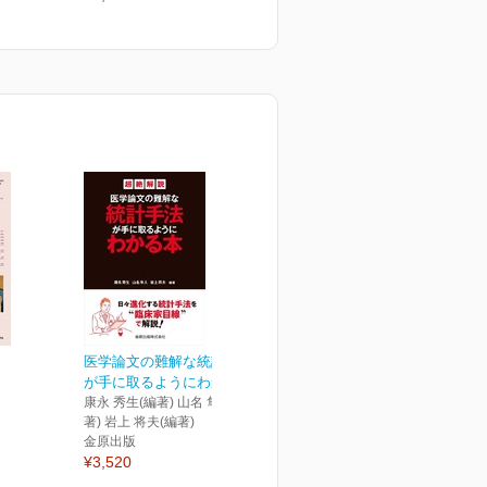
医学論文の難解な統計手法
が手に取るようにわかる本
康永 秀生(編著) 山名 隼人(編
著) 岩上 将夫(編著)
金原出版
¥3,520