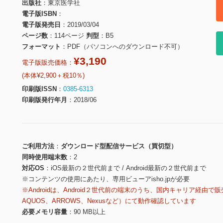
出版社
東京医学社
電子版ISBN
電子版発売日
2019/03/04
ページ数
114ページ
判型
B5
フォーマット
PDF（パソコンへのダウンロード不可）
¥3,190
電子版販売価格：
(本体¥2,900＋税10％)
印刷版ISSN
0385-6313
印刷版発行年月
2018/06
ご利用方法
ダウンロード型配信サービス（買切型）
同時使用端末数
2
対応OS
iOS最新の２世代前まで / Android最新の２世代前まで
※コンテンツの使用にあたり、専用ビューアisho.jpが必要
※Androidは、Android２世代前の端末のうち、国内キャリア経由で販
AQUOS、ARROWS、Nexusなど）にて動作確認しています
必要メモリ容量
90 MB以上