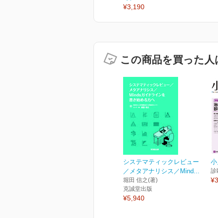
¥3,190
この商品を買った人
システマティックレビュー
小
／メタアナリシス／Mind...
診
¥3
堀田 信之(著)
克誠堂出版
¥5,940