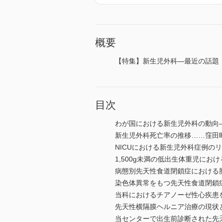
概要
【特集】新生児外科―最近の話題
目次
わが国における新生児外科の動向
新生児外科死亡率の推移……窪田
NICUにおける新生児外科症例の
1,500g未満の低出生体重児に
病態別先天性食道閉鎖症における
染色体異常をもつ先天性食道閉鎖
当科におけるチアノーゼ性心疾患
先天性横隔膜ヘルニア治療の現状
当センターで出生前診断された先