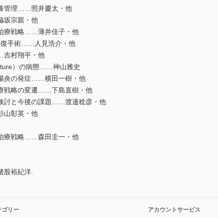
養管理……照井慶太・他
脇坂宗親・他
治療戦略……薄井佳子・他
期修復手術……人見浩介・他
…吉村翔平・他
rupture）の病態……神山雅史
腸炎の発症……横田一樹・他
療戦略の変遷……下島直樹・他
検討と今後の課題……渡邉稔彦・他
杉山彰英・他
治療戦略……森田圭一・他
股裕紀洋.
テゴリー
アカウントサービス