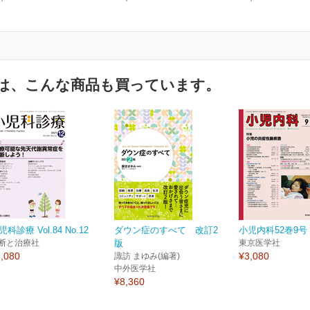
は、こんな商品も買っています。
児科診療 Vol.84 No.12
ダウン症のすべて 改訂2
小児内科52巻9号
断と治療社
版
東京医学社
,080
¥3,080
諏訪 まゆみ(編著)
中外医学社
¥8,360