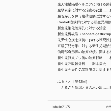
先天性横隔膜ヘルニアにおける栄
腹壁異常に対する治療の変遷……
腸管穿孔を伴う腹壁破裂に対する
Cantrell症候群に対する新生児
新生児消化管穿孔に対する治療…
新生児胃破裂（neonatalgastric
先天性心疾患症例における壊死性
直腸肛門奇形に対する新生児期治
仙尾部奇形腫の治療成績に関する
新生児卵巣ノウ胞の治療戦略……
新生児呼吸器外科……渕本康史
新生児先天性気管狭窄症に対する
ふるさと［第42回］
ふるさと新潟と父の思い出……猪
isho.jpアプリ
カ