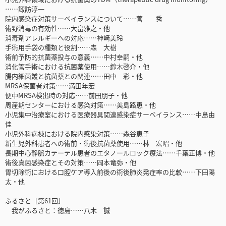
……諏訪淳一
院内感染症対策サーベイランスについて……菅 秀
術野消毒の有効性……大畠雅之・他
消毒剤アレルギーへの対応……神﨑美玲
手術用手袋の種類と役割……森 大樹
術前予防的抗菌薬投与の意義……中村幸嗣・他
消化管手術における抗菌薬使用……鈴木啓介・他
腸内細菌叢と抗菌薬との関連……田中 彩・他
MRSA保菌者対策……満田年宏
便中MRSA検出時の対応……前田朋子・他
周産期センターにおける感染対策……美島路恵・他
小児集中治療室における医療器具関連感染症サーベイランス……中島由
佳
小児外科病棟における院内感染対策……森谷恵子
新生児外科患者への術前・術後抗菌薬使用……林 宏昭・他
長期中心静脈カテーテル患者のエタノールロック療法……千葉正博・他
術後真菌感染症とその対策……岡本竜弥・他
胃切除術における口腔ケア導入前後の術後肺炎発症率の比較……下田陽
太・他
ふるさと［第61回］
我がふるさと：徳島……八木 誠