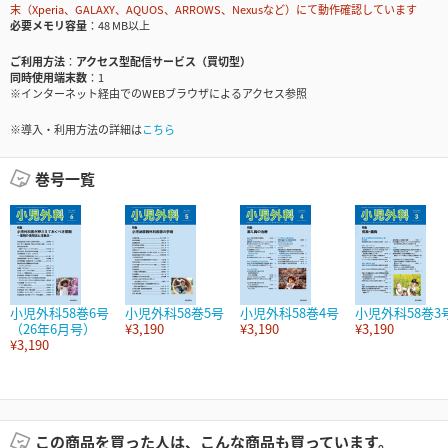
末（Xperia、GALAXY、AQUOS、ARROWS、Nexusなど）にて動作確認しています
必要メモリ容量
48 MB以上
ご利用方法
アクセス型配信サービス（買切型）
同時使用端末数
1
※インターネット経由でのWEBブラウザによるアクセス参照
※導入・利用方法の詳細は
こちら
巻号一覧
小児外科58巻6号
小児外科58巻5号
小児外科58巻4号
小児外科58巻3
（26年6月号）
¥3,190
¥3,190
¥3,190
¥3,190
この商品を買った人は、こんな商品も買っています。