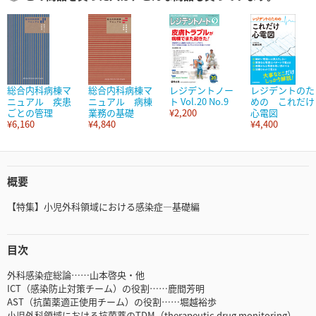
総合内科病棟マ
総合内科病棟マ
レジデントノー
レジデントのた
ニュアル 疾患
ニュアル 病棟
ト Vol.20 No.9
めの これだけ
ごとの管理
業務の基礎
¥2,200
心電図
¥6,160
¥4,840
¥4,400
概要
【特集】小児外科領域における感染症―基礎編
目次
外科感染症総論……山本啓央・他
ICT（感染防止対策チーム）の役割……鹿間芳明
AST（抗菌薬適正使用チーム）の役割……堀越裕歩
小児外科領域における抗菌薬のTDM（therapeutic drug monitoring）