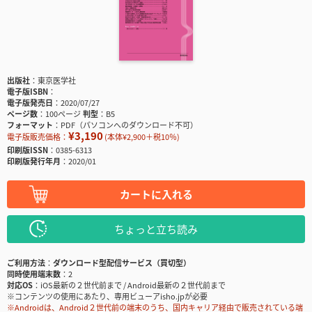
出版社
東京医学社
電子版ISBN
電子版発売日
2020/07/27
ページ数
100ページ
判型
B5
フォーマット
PDF（パソコンへのダウンロード不可）
¥3,190
電子版販売価格：
(本体¥2,900＋税10％)
印刷版ISSN
0385-6313
印刷版発行年月
2020/01
カートに入れる
ちょっと立ち読み
ご利用方法
ダウンロード型配信サービス（買切型）
同時使用端末数
2
対応OS
iOS最新の２世代前まで / Android最新の２世代前まで
※コンテンツの使用にあたり、専用ビューアisho.jpが必要
※Androidは、Android２世代前の端末のうち、国内キャリア経由で販売されている端