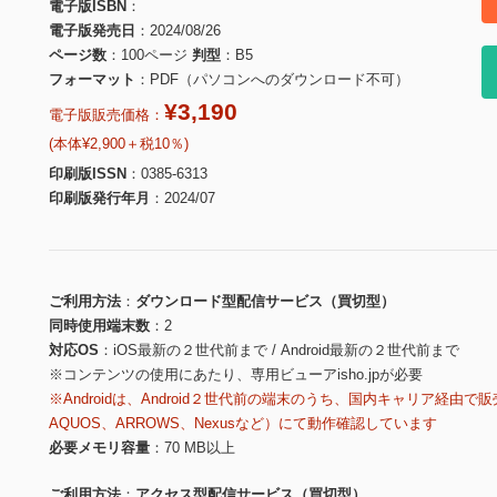
電子版ISBN
電子版発売日
2024/08/26
ページ数
100ページ
判型
B5
フォーマット
PDF（パソコンへのダウンロード不可）
¥3,190
電子版販売価格：
(本体¥2,900＋税10％)
印刷版ISSN
0385-6313
印刷版発行年月
2024/07
ご利用方法
ダウンロード型配信サービス（買切型）
同時使用端末数
2
対応OS
iOS最新の２世代前まで / Android最新の２世代前まで
※コンテンツの使用にあたり、専用ビューアisho.jpが必要
※Androidは、Android２世代前の端末のうち、国内キャリア経由で販
AQUOS、ARROWS、Nexusなど）にて動作確認しています
必要メモリ容量
70 MB以上
ご利用方法
アクセス型配信サービス（買切型）