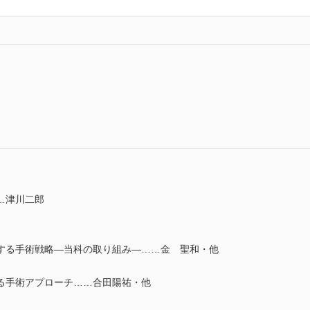
…津川二郎
する手術戦略―当科の取り組み―……金 聖和・他
る手術アプローチ……合田陽祐・他