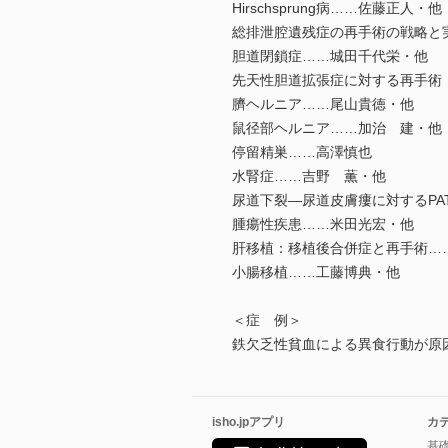
Hirschsprung病……佐藤正人・他
総排泄腔遺残症の再手術の戦略と
胆道閉鎖症……城田千代栄・他
先天性胆道拡張症に対する再手術
臍ヘルニア……尾山貴徳・他
鼠径部ヘルニア……加治 建・他
停留精巣……高澤慎也
水腎症……吉野 薫・他
尿道下裂―尿道皮膚瘻に対するPA
腫瘍性疾患……米田光宏・他
肝移植：移植後合併症と再手術…
小腸移植……工藤博典・他
＜症 例＞
鉄欠乏性貧血による異食行動が原
isho.jpアプリ
カ
基