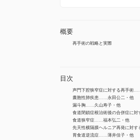
概要
再手術の戦略と実際
目次
声門下腔狭窄症に対する再手術…
囊胞性肺疾患……永田公二・他
漏斗胸……久山寿子・他
食道閉鎖症根治術後の合併症に対
食道狭窄症……福本弘二・他
先天性横隔膜ヘルニア再発に対す
胃食道逆流症……薄井佳子・他