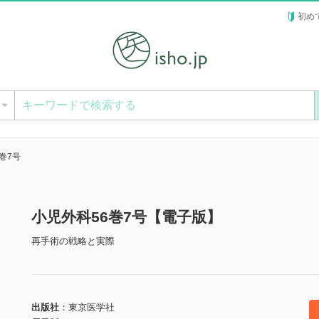
初め
ー
巻7号
小児外科56巻7号【電子版】
再手術の戦略と実際
出版社
東京医学社