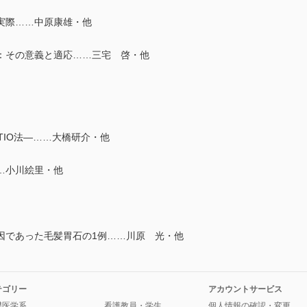
実際……中原康雄・他
：その意義と適応……三宅 啓・他
TIO法―……大橋研介・他
…小川絵里・他
因であった毛髪胃石の1例……川原 光・他
テゴリー
アカウントサービス
礎医学系
看護教員・学生
個人情報の確認・変更