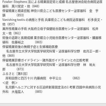
Fowler‒Stephens 法による精巣固定術と成績 名古屋徳洲会総合病院泌尿
器科 黒川覚史・他（848）
停留精巣と精索捻転 神奈川県立こども医療センター泌尿器科 金 宇
鎮 （853）
Vanishing testis の病態と手術 兵庫県立こども病院泌尿器科 杉多良文・
他（857）
異所性精巣の手術 大阪府立母子保健総合医療センター泌尿器科 松井
太・他（861）
術後の追跡と長期成績 東京都立小児総合医療センター泌尿器科・臓器移
植科 佐藤裕之 （865）
停留精巣術後の無精子症と生殖補助医療
名古屋市立大学大学院医学研究科腎・泌尿器科学分野 岩月正一郎・
他（869）
停留精巣診療ガイドライン―諸外国ガイドラインとの比較考察
名古屋市立大学大学院医学研究科腎・泌尿器科学分野 林 祐太
郎 （873）
ふるさと［第8 回］
岸和田祭と四万十川 内藤病院 中平公士 （882）
＜症 例＞
乳児臍ヘルニアに対する圧迫絆創膏固定法の1 考察 四国中央病院小児
外科 大塩猛人 （885）