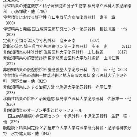
停留精巣の発症機序と精子幹細胞の分子生物学 福島県立医科大学泌尿器
科 小島祥敬・他（796）
停留精巣における妊孕性 守口生野記念病院泌尿器科 東田 章
（800）
停留精巣と発癌 国立成育医療研究センター泌尿器科 長谷川雄一・他
（803）
定義と分類 新潟大学小児外科 窪田正幸 （807）
診断の流れ 埼玉県立小児医療センター泌尿器科 多田 実 （811）
非触知精巣のMRI 診断 滋賀医科大学泌尿器科 上仁数義 （817）
非触知精巣の超音波診断 東京慈恵会医科大学放射線部 山川仁憲
（822）
非触知精巣の腹腔鏡診断 慶應義塾大学泌尿器科 浅沼 宏・他（825）
停留精巣手術の適期―推奨時期と地方病院の現状 金沢医科大学小児外
科 河野美幸・他（829）
非触知精巣に対する治療方針 北海道大学泌尿器科 守屋仁彦
（833）
移動性精巣の診断と治療適応 福島県立医科大学泌尿器科 佐藤雄一・他
（836）
非触知精巣のオープン手術とピットフォール
国立病院機構小倉医療センター小児外科・小児泌尿器科 生野 猛・
他（839）
腹腔鏡下精巣固定術 名古屋市立大学大学院医学研究科腎・泌尿器科学分
野 水野健太郎・他（843）