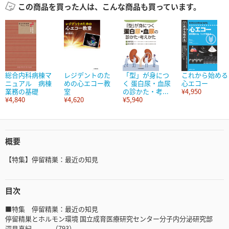
この商品を買った人は、こんな商品も買っています。
総合内科病棟マ
レジデントのた
「型」が身につ
これから始める
ニュアル 病棟
めの心エコー教
く 蛋白尿・血尿
心エコー
業務の基礎
室
の診かた・考...
¥4,950
¥4,840
¥4,620
¥5,940
概要
【特集】停留精巣：最近の知見
目次
■特集 停留精巣：最近の知見
停留精巣とホルモン環境 国立成育医療研究センター分子内分泌研究部
深見真紀 （793）