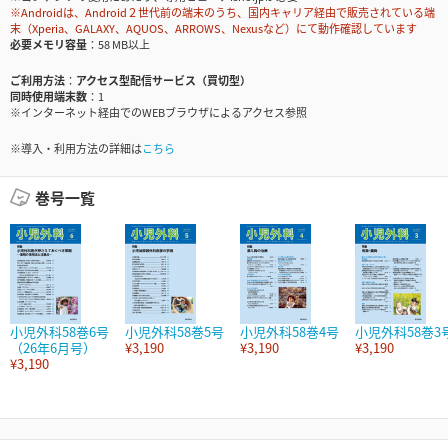
※Androidは、Android２世代前の端末のうち、国内キャリア経由で販売されている端
末（Xperia、GALAXY、AQUOS、ARROWS、Nexusなど）にて動作確認しています
必要メモリ容量
58 MB以上
ご利用方法
アクセス型配信サービス（買切型）
同時使用端末数
1
※インターネット経由でのWEBブラウザによるアクセス参照
※導入・利用方法の詳細は
こちら
巻号一覧
小児外科58巻6号
小児外科58巻5号
小児外科58巻4号
小児外科58巻3
（26年6月号）
¥3,190
¥3,190
¥3,190
¥3,190