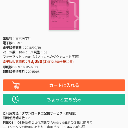
出版社
東京医学社
電子版ISBN
電子版発売日
2018/02/19
ページ数
104ページ
判型
B5
フォーマット
PDF（パソコンへのダウンロード不可）
¥3,080
電子版販売価格：
(本体¥2,800＋税10％)
印刷版ISSN
0385-6313
印刷版発行年月
2015/08
カートに入れる
ちょっと立ち読み
ご利用方法
ダウンロード型配信サービス（買切型）
同時使用端末数
2
対応OS
iOS最新の２世代前まで / Android最新の２世代前まで
※コンテンツの使用にあたり、専用ビューアisho.jpが必要