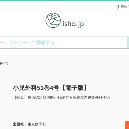
初め
ー
巻4号
小児外科51巻4号【電子版】
【特集】技術認定取得医が解説する高難度内視鏡外科手術
出版社
東京医学社