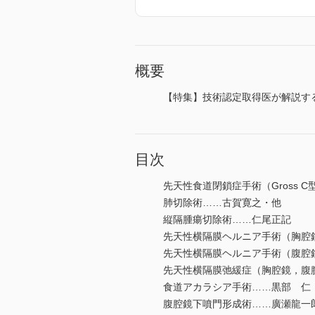
概要
【特集】技術認定取得医が解説す
目次
先天性食道閉鎖症手術（Gross 
肺切除術……古賀寛之・他
縦隔腫瘍切除術……仁尾正記
先天性横隔膜ヘルニア手術（胸腔
先天性横隔膜ヘルニア手術（腹腔
先天性横隔膜弛緩症（胸腔鏡，腹
食道アカラシア手術……黒部 仁
腹腔鏡下噴門形成術……廣瀬龍一