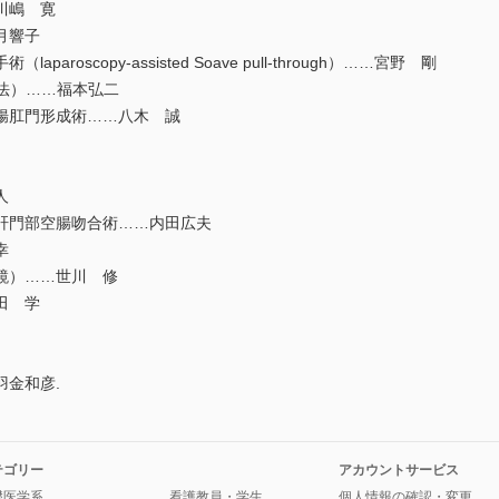
川嶋 寛
月響子
laparoscopy-assisted Soave pull-through）……宮野 剛
el変法）……福本弘二
腸肛門形成術……八木 誠
人
肝門部空腸吻合術……内田広夫
幸
鏡）……世川 修
田 学
金和彦.
テゴリー
アカウントサービス
礎医学系
看護教員・学生
個人情報の確認・変更