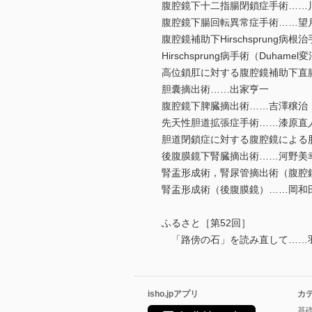
腹腔鏡下十二指腸閉鎖症手術……
腹腔鏡下腸回転異常症手術……望
腹腔鏡補助下Hirschsprung病根治手術（
Hirschsprung病手術（Duham
高位鎖肛に対する腹腔鏡補助下直
胆囊摘出術……出家亨一
腹腔鏡下脾臓摘出術……吉澤穣治
先天性胆道拡張症手術……漆原直
胆道閉鎖症に対する腹腔鏡による
後腹膜鏡下腎臓摘出術……河野美
腎盂形成術，腎尿管摘出術（腹腔
腎盂形成術（後腹膜鏡）……岡和
ふるさと［第52回］
「路傍の石」を読み直して……羽
isho.jpアプリ
カ
基