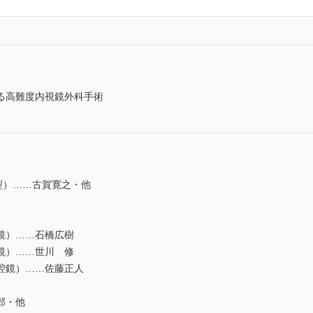
る高難度内視鏡外科手術
C型）……古賀寛之・他
鏡）……石橋広樹
鏡）……世川 修
腔鏡）……佐藤正人
郎・他