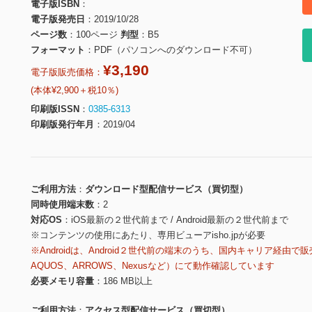
電子版ISBN
電子版発売日
2019/10/28
ページ数
100ページ
判型
B5
フォーマット
PDF（パソコンへのダウンロード不可）
¥3,190
電子版販売価格：
(本体¥2,900＋税10％)
印刷版ISSN
0385-6313
印刷版発行年月
2019/04
ご利用方法
ダウンロード型配信サービス（買切型）
同時使用端末数
2
対応OS
iOS最新の２世代前まで / Android最新の２世代前まで
※コンテンツの使用にあたり、専用ビューアisho.jpが必要
※Androidは、Android２世代前の端末のうち、国内キャリア経由で販
AQUOS、ARROWS、Nexusなど）にて動作確認しています
必要メモリ容量
186 MB以上
ご利用方法
アクセス型配信サービス（買切型）