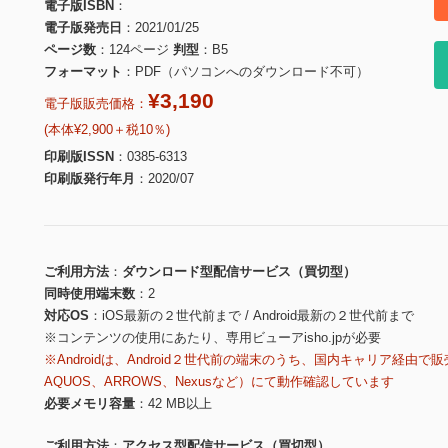
電子版ISBN
電子版発売日
2021/01/25
ページ数
124ページ
判型
B5
フォーマット
PDF（パソコンへのダウンロード不可）
¥3,190
電子版販売価格：
(本体¥2,900＋税10％)
印刷版ISSN
0385-6313
印刷版発行年月
2020/07
ご利用方法
ダウンロード型配信サービス（買切型）
同時使用端末数
2
対応OS
iOS最新の２世代前まで / Android最新の２世代前まで
※コンテンツの使用にあたり、専用ビューアisho.jpが必要
※Androidは、Android２世代前の端末のうち、国内キャリア経由で販
AQUOS、ARROWS、Nexusなど）にて動作確認しています
必要メモリ容量
42 MB以上
ご利用方法
アクセス型配信サービス（買切型）