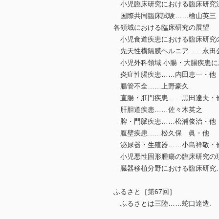
小児臨床研究における臨床研究
国際共同臨床試験……檜山英三
各領域における臨床研究の展望
小児食道疾患における臨床研究
先天性横隔膜ヘルニア……永田
小児外科領域 小腸・大腸疾患におけ
炎症性腸疾患……内田恵一・他
腸管不全……上野豪久
直腸・肛門疾患……黒田達夫・
肝胆道疾患……佐々木英之
脾・門脈疾患……松浦俊治・他
腹壁疾患……松久保 眞・他
泌尿器・生殖器……小島祥敬・
小児悪性固形腫瘍の臨床研究の
臓器移植分野における臨床研究
ふるさと［第67回］
ふるさとは三陸……蛇口達造.