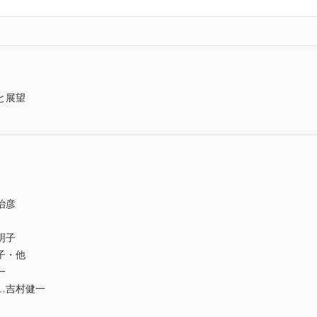
と展望
治彦
明子
子・他
一
…吉村健一