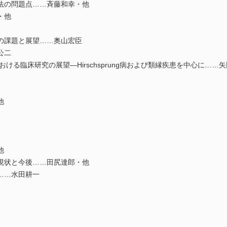
法の問題点……斉藤和幸・他
・他
の課題と展望……奥山宏臣
公二
る臨床研究の展望―Hirschsprung病および類縁疾患を中心に……
他
他
現状と今後……田尻達郎・他
……水田耕一