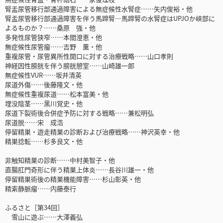
腎盂尿管移行部通過障害による無症候性水腎症……矢内俊裕・他
腎盂尿管移行部通過障害を伴う馬蹄腎―馬蹄腎の水腎症はUPJOか峡部に
よるものか？……桑原 強・他
多発性尿管狭窄……本間澄恵・他
無症候性尿管瘤……吉野 薫・他
重複尿管・尿管異所性開口に対する治療戦略……山口孝則
神経因性膀胱を伴う膀胱憩室……山崎雄一郎
無症候性VUR……坂井清英
尿道外傷……後藤隆文・他
無症候性重複尿道……松本富美・他
埋没陰茎……黒川覚史・他
尿道下裂術後合併症予防に対する戦略……兼松明弘
尿道脱……宋 成浩
停留精巣・遊走精巣の診断および治療戦略……神沢英幸・他
精巣捻転……杉多良文・他
非触知精巣の診断……中村美智子・他
直腸肛門奇形に伴う精巣上体炎……長谷川雄一・他
停留精巣術後の精巣機能障害……杉山彰英・他
精索静脈瘤……内藤泰行
ふるさと［第34回］
雪山に遊ぶ……大澤義弘