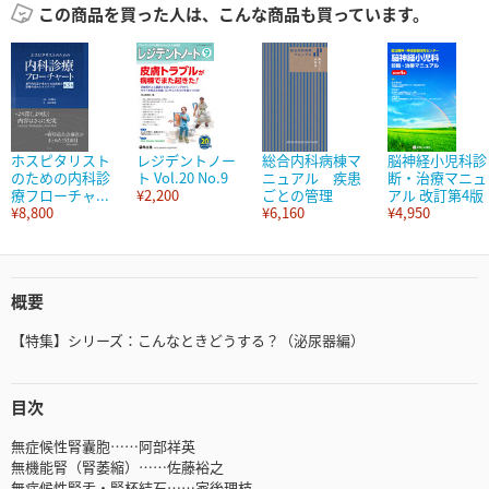
この商品を買った人は、こんな商品も買っています。
ホスピタリスト
レジデントノー
総合内科病棟マ
脳神経小児科診
のための内科診
ト Vol.20 No.9
ニュアル 疾患
断・治療マニュ
療フローチャ...
¥2,200
ごとの管理
アル 改訂第4版
¥8,800
¥6,160
¥4,950
概要
【特集】シリーズ：こんなときどうする？（泌尿器編）
目次
無症候性腎囊胞……阿部祥英
無機能腎（腎萎縮）……佐藤裕之
無症候性腎盂・腎杯結石……家後理枝