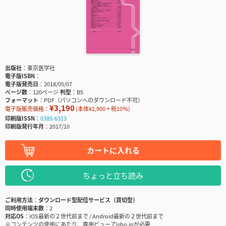
出版社
東京医学社
電子版ISBN
電子版発売日
2018/05/07
ページ数
120ページ
判型
B5
フォーマット
PDF（パソコンへのダウンロード不可）
¥3,190
電子版販売価格：
(本体¥2,900＋税10％)
印刷版ISSN
0385-6313
印刷版発行年月
2017/10
カートに入れる
ちょっと立ち読み
ご利用方法
ダウンロード型配信サービス（買切型）
同時使用端末数
2
対応OS
iOS最新の２世代前まで / Android最新の２世代前まで
※コンテンツの使用にあたり、専用ビューアisho.jpが必要