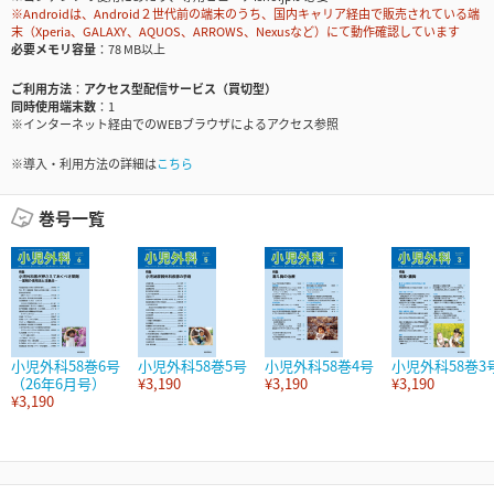
※Androidは、Android２世代前の端末のうち、国内キャリア経由で販売されている端
末（Xperia、GALAXY、AQUOS、ARROWS、Nexusなど）にて動作確認しています
必要メモリ容量
78 MB以上
ご利用方法
アクセス型配信サービス（買切型）
同時使用端末数
1
※インターネット経由でのWEBブラウザによるアクセス参照
※導入・利用方法の詳細は
こちら
巻号一覧
小児外科58巻6号
小児外科58巻5号
小児外科58巻4号
小児外科58巻3
（26年6月号）
¥3,190
¥3,190
¥3,190
¥3,190