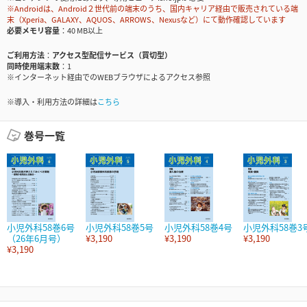
※Androidは、Android２世代前の端末のうち、国内キャリア経由で販売されている端
末（Xperia、GALAXY、AQUOS、ARROWS、Nexusなど）にて動作確認しています
必要メモリ容量
40 MB以上
ご利用方法
アクセス型配信サービス（買切型）
同時使用端末数
1
※インターネット経由でのWEBブラウザによるアクセス参照
※導入・利用方法の詳細は
こちら
巻号一覧
小児外科58巻6号
小児外科58巻5号
小児外科58巻4号
小児外科58巻3
（26年6月号）
¥3,190
¥3,190
¥3,190
¥3,190