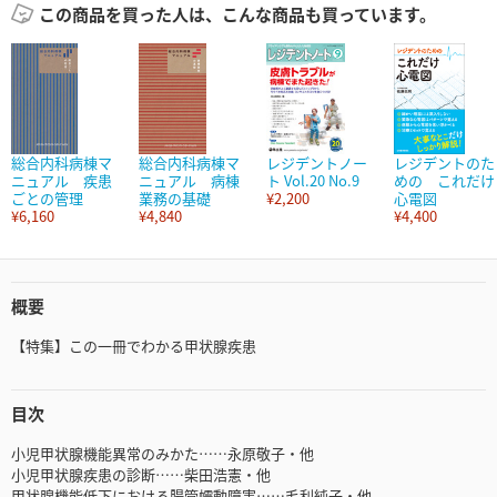
この商品を買った人は、こんな商品も買っています。
総合内科病棟マ
総合内科病棟マ
レジデントノー
レジデントのた
ニュアル 疾患
ニュアル 病棟
ト Vol.20 No.9
めの これだけ
ごとの管理
業務の基礎
¥2,200
心電図
¥6,160
¥4,840
¥4,400
概要
【特集】この一冊でわかる甲状腺疾患
目次
小児甲状腺機能異常のみかた……永原敬子・他
小児甲状腺疾患の診断……柴田浩憲・他
甲状腺機能低下における腸管蠕動障害……毛利純子・他