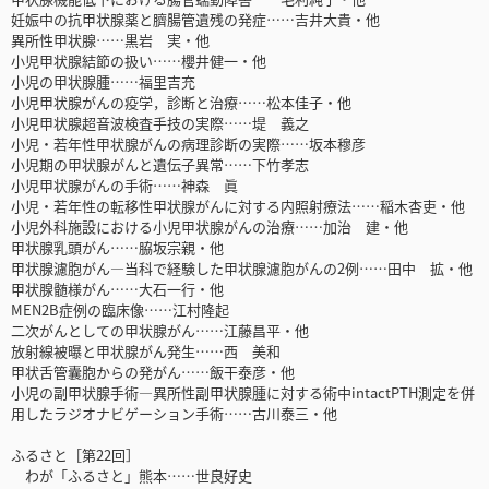
妊娠中の抗甲状腺薬と臍腸管遺残の発症……吉井大貴・他
異所性甲状腺……黒岩 実・他
小児甲状腺結節の扱い……櫻井健一・他
小児の甲状腺腫……福里吉充
小児甲状腺がんの疫学，診断と治療……松本佳子・他
小児甲状腺超音波検査手技の実際……堤 義之
小児・若年性甲状腺がんの病理診断の実際……坂本穆彦
小児期の甲状腺がんと遺伝子異常……下竹孝志
小児甲状腺がんの手術……神森 眞
小児・若年性の転移性甲状腺がんに対する内照射療法……稲木杏吏・他
小児外科施設における小児甲状腺がんの治療……加治 建・他
甲状腺乳頭がん……脇坂宗親・他
甲状腺濾胞がん―当科で経験した甲状腺濾胞がんの2例……田中 拡・他
甲状腺髄様がん……大石一行・他
MEN2B症例の臨床像……江村隆起
二次がんとしての甲状腺がん……江藤昌平・他
放射線被曝と甲状腺がん発生……西 美和
甲状舌管囊胞からの発がん……飯干泰彦・他
小児の副甲状腺手術―異所性副甲状腺腫に対する術中intactPTH測定を併
用したラジオナビゲーション手術……古川泰三・他
ふるさと［第22回］
わが「ふるさと」熊本……世良好史