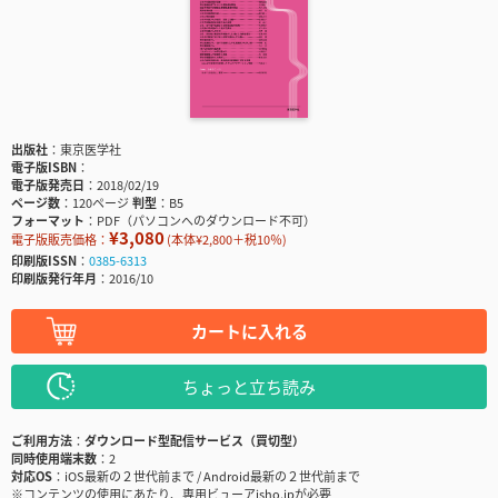
出版社
東京医学社
電子版ISBN
電子版発売日
2018/02/19
ページ数
120ページ
判型
B5
フォーマット
PDF（パソコンへのダウンロード不可）
¥3,080
電子版販売価格：
(本体¥2,800＋税10％)
印刷版ISSN
0385-6313
印刷版発行年月
2016/10
カートに入れる
ちょっと立ち読み
ご利用方法
ダウンロード型配信サービス（買切型）
同時使用端末数
2
対応OS
iOS最新の２世代前まで / Android最新の２世代前まで
※コンテンツの使用にあたり、専用ビューアisho.jpが必要