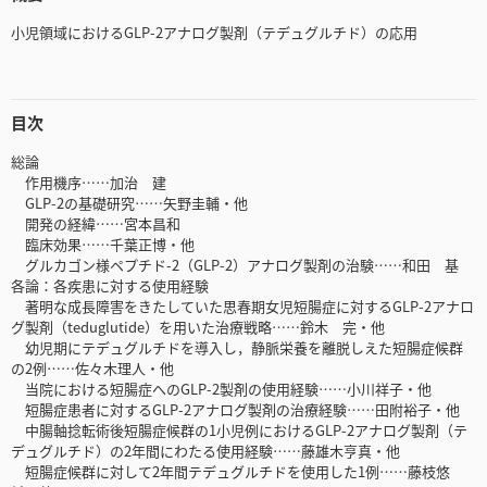
小児領域におけるGLP-2アナログ製剤（テデュグルチド）の応用
目次
総論
作用機序……加治 建
GLP-2の基礎研究……矢野圭輔・他
開発の経緯……宮本昌和
臨床効果……千葉正博・他
グルカゴン様ペプチド-2（GLP-2）アナログ製剤の治験……和田 基
各論：各疾患に対する使用経験
著明な成長障害をきたしていた思春期女児短腸症に対するGLP-2アナロ
グ製剤（teduglutide）を用いた治療戦略……鈴木 完・他
幼児期にテデュグルチドを導入し，静脈栄養を離脱しえた短腸症候群
の2例……佐々木理人・他
当院における短腸症へのGLP-2製剤の使用経験……小川祥子・他
短腸症患者に対するGLP-2アナログ製剤の治療経験……田附裕子・他
中腸軸捻転術後短腸症候群の1小児例におけるGLP-2アナログ製剤（テ
デュグルチド）の2年間にわたる使用経験……藤雄木亨真・他
短腸症候群に対して2年間テデュグルチドを使用した1例……藤枝悠