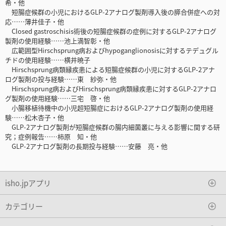
希・他
短腸症候群の小児におけるGLP-2アナログ製剤導入後の膵合併症への対
応……薄井佳子・他
Closed gastroschisis術後の短腸症候群の症例に対するGLP-2アナログ
製剤の使用経験……池上満智彰・他
広範囲型Hirschsprung病およびhypoganglionosisに対するテデュグル
チドの使用経験……横井暁子
Hirschsprung病類縁疾患による短腸症候群の小児に対するGLP-2アナ
ログ製剤の投与経験……東 紗弥・他
Hirschsprung病およびHirschsprung病類縁疾患に対するGLP-2アナロ
グ製剤の使用経験……三宅 啓・他
小腸移植待機中の小児超短腸症におけるGLP-2アナログ製剤の使用経
験……松木杏子・他
GLP-2アナログ製剤が短腸症候群の腸内細菌叢に与える影響に関する研
究；症例報告……柿原 知・他
GLP-2アナログ製剤の長期投与経験……安藤 亮・他
isho.jpアプリ
カテゴリー