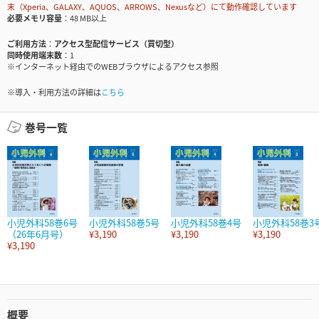
末（Xperia、GALAXY、AQUOS、ARROWS、Nexusなど）にて動作確認しています
必要メモリ容量
48 MB以上
ご利用方法
アクセス型配信サービス（買切型）
同時使用端末数
1
※インターネット経由でのWEBブラウザによるアクセス参照
※導入・利用方法の詳細は
こちら
巻号一覧
小児外科58巻6号
小児外科58巻5号
小児外科58巻4号
小児外科58巻3
（26年6月号）
¥3,190
¥3,190
¥3,190
¥3,190
概要