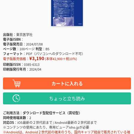
出版社
東京医学社
電子版ISBN
電子版発売日
2024/07/08
ページ数
100ページ
判型
B5
フォーマット
PDF（パソコンへのダウンロード不可）
¥3,190
電子版販売価格：
(本体¥2,900＋税10％)
印刷版ISSN
0385-6313
印刷版発行年月
2024/04
カートに入れる
ちょっと立ち読み
ご利用方法
ダウンロード型配信サービス（買切型）
同時使用端末数
2
対応OS
iOS最新の２世代前まで / Android最新の２世代前まで
※コンテンツの使用にあたり、専用ビューアisho.jpが必要
※Androidは、Android２世代前の端末のうち、国内キャリア経由で販売されている端