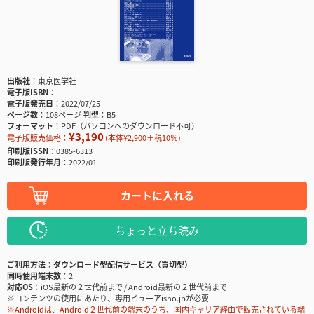
出版社
東京医学社
電子版ISBN
電子版発売日
2022/07/25
ページ数
108ページ
判型
B5
フォーマット
PDF（パソコンへのダウンロード不可）
¥3,190
電子版販売価格：
(本体¥2,900＋税10％)
印刷版ISSN
0385-6313
印刷版発行年月
2022/01
カートに入れる
ちょっと立ち読み
ご利用方法
ダウンロード型配信サービス（買切型）
同時使用端末数
2
対応OS
iOS最新の２世代前まで / Android最新の２世代前まで
※コンテンツの使用にあたり、専用ビューアisho.jpが必要
※Androidは、Android２世代前の端末のうち、国内キャリア経由で販売されている端