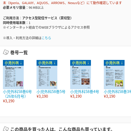
末（Xperia、GALAXY、AQUOS、ARROWS、Nexusなど）にて動作確認しています
必要メモリ容量
96 MB以上
ご利用方法
アクセス型配信サービス（買切型）
同時使用端末数
1
※インターネット経由でのWEBブラウザによるアクセス参照
※導入・利用方法の詳細は
こちら
巻号一覧
小児外科58巻6号
小児外科58巻5号
小児外科58巻4号
小児外科58巻3
（26年6月号）
¥3,190
¥3,190
¥3,190
¥3,190
この商品を買った人は、こんな商品も買っています。