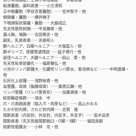
粘液囊胞，歯科疾患……小方清和
正中頸囊胞（甲状舌管囊胞）……笠井智子・他
側頸瘻・囊胞……横井暁子
下咽頭梨状窩瘻・囊胞……大脇成広
先天性筋性斜頸……平良勝章・他
漏斗胸，鳩胸……吉田篤史・他
副乳，乳房疾患……浜島昭人
臍ヘルニア，白線ヘルニア……大塩猛人・他
臍ポリープ，尿膜管遺残症……益子貴行・他
鼠径ヘルニア，大腿ヘルニア……田山 愛・他
先天性恥骨前瘻孔……福原雅弘・他
小児のリンパ節腫大―化膿性リンパ節炎，菊池病など―……中岡達雄・
他
石灰化上皮腫……浅野裕香・他
血管腫，母斑（脂腺母斑）……桑原広輔・他
リンパ管腫（リンパ管奇形）……加藤源俊・他
絞扼輪症候群……須永 中
爪・爪周囲疾患（陥入爪・肉芽など）……高山かおる
たかが肘内障，されど肘内障……志賀 隆
関節疾患（内反肘，外反肘，内反手，外反手）……高木岳彦
関節疾患（先天性股関節脱臼・O脚・X脚）……福田良嗣
結節性筋膜炎……小林 完・他