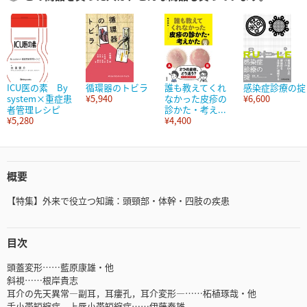
ICU医の素 By
循環器のトビラ
誰も教えてくれ
感染症診療の掟
system×重症患
¥5,940
なかった皮疹の
¥6,600
者管理レシピ
診かた・考え...
¥5,280
¥4,400
概要
【特集】外来で役立つ知識：頭頸部・体幹・四肢の疾患
目次
頭蓋変形……藍原康雄・他
斜視……根岸貴志
耳介の先天異常―副耳，耳瘻孔，耳介変形―……柘植琢哉・他
舌小帯短縮症，上唇小帯短縮症……伊藤泰雄