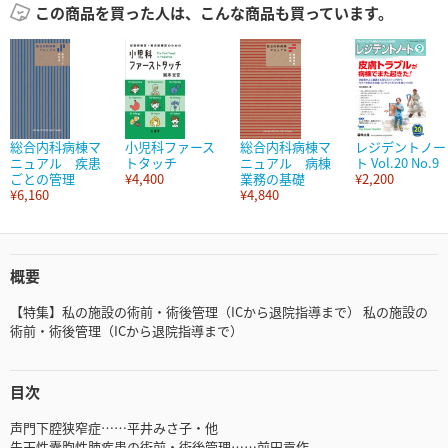
この商品を買った人は、こんな商品も買っています。
総合内科病棟マ
小児科ファース
総合内科病棟マ
レジデントノー
ニュアル 疾患
トタッチ
ニュアル 病棟
ト Vol.20 No.9
ごとの管理
¥4,400
業務の基礎
¥2,200
¥6,160
¥4,840
概要
【特集】私の施設の術前・術後管理（ICから退院指導まで） 私の施設の
術前・術後管理（ICから退院指導まで）
目次
声門下腔狭窄症……平井みさ子・他
先天性囊胞性肺疾患の術前・術後管理……前田貢作