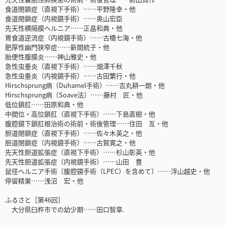
食道閉鎖症（直視下手術）……平野隆幸・他
食道閉鎖症（内視鏡手術）……奥山宏臣
先天性横隔膜ヘルニア……正畠和典・他
胃食道逆流症（内視鏡手術）……古橋七海・他
肥厚性幽門狭窄症……新開統子・他
胎便性腹膜炎……神山雅史・他
急性虫垂炎（直視下手術）……畑澤千秋
急性虫垂炎（内視鏡手術）……古田繁行・他
Hirschsprung病（Duhamel手術）……吉丸耕一朗・他
Hirschsprung病（Soave法）……藤村 匠・他
低位鎖肛……田原和典・他
中間位・高位鎖肛（直視下手術）……下島直樹・他
腹腔鏡下鎖肛根治術の術前・術後管理……住田 亙・他
胆道閉鎖症（直視下手術）……佐々木英之・他
胆道閉鎖症（内視鏡手術）……古賀寛之・他
先天性胆道拡張症（直視下手術）……杉山彰英・他
先天性胆道拡張症（内視鏡手術）……山田 豊
鼠径ヘルニア手術〔腹腔鏡手術（LPEC）を含めて〕……浮山越史・他
停留精巣……浅沼 宏・他
ふるさと［第46回］
大分県臼杵市での幼少期……田口智章.