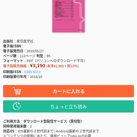
出版社
東京医学社
電子版ISBN
電子版発売日
2019/05/27
ページ数
112ページ
判型
B5
フォーマット
PDF（パソコンへのダウンロード不可）
¥3,190
電子版販売価格：
(本体¥2,900＋税10％)
印刷版ISSN
0385-6313
印刷版発行年月
2018/10
カートに入れる
ちょっと立ち読み
ご利用方法
ダウンロード型配信サービス（買切型）
同時使用端末数
2
対応OS
iOS最新の２世代前まで / Android最新の２世代前まで
※コンテンツの使用にあたり、専用ビューアisho.jpが必要