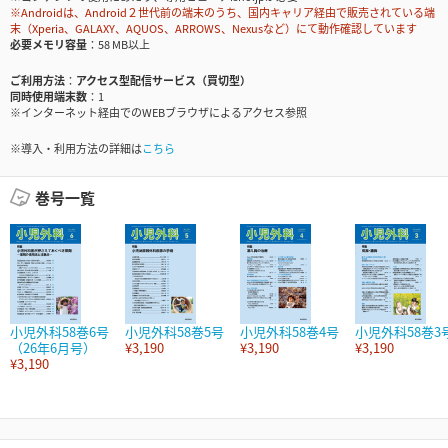
※Androidは、Android２世代前の端末のうち、国内キャリア経由で販売されている端
末（Xperia、GALAXY、AQUOS、ARROWS、Nexusなど）にて動作確認しています
必要メモリ容量
58 MB以上
ご利用方法
アクセス型配信サービス（買切型）
同時使用端末数
1
※インターネット経由でのWEBブラウザによるアクセス参照
※導入・利用方法の詳細は
こちら
巻号一覧
小児外科58巻6号
小児外科58巻5号
小児外科58巻4号
小児外科58巻3
（26年6月号）
¥3,190
¥3,190
¥3,190
¥3,190