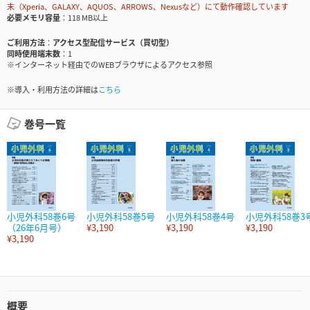
末（Xperia、GALAXY、AQUOS、ARROWS、Nexusなど）にて動作確認しています
必要メモリ容量
118 MB以上
ご利用方法
アクセス型配信サービス（買切型）
同時使用端末数
1
※インターネット経由でのWEBブラウザによるアクセス参照
※導入・利用方法の詳細は
こちら
巻号一覧
小児外科58巻6号
小児外科58巻5号
小児外科58巻4号
小児外科58巻3
（26年6月号）
¥3,190
¥3,190
¥3,190
¥3,190
概要