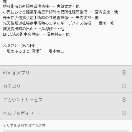
他
鎖肛術時の直腸尿道瘻遺残……古賀寛之・他
小児における胆道系疾患手術時の異所性胆管損傷……宮内玄徳・他
先天性胆道拡張症手術時の共通管損傷……矢内俊裕・他
先天性胆道拡張症手術時のエネルギーデバイス破損……世川 修
脾臓摘出時の出血……芦塚修一・他
LPEC法の術中合併症……澤井利夫・他
ふるさと［第71回］
私のふるさと“唐津”……増本幸二
isho.jpアプリ
カテゴリー
アカウントサービス
ヘルプ＆ガイド
シリアル番号をお持ちの方