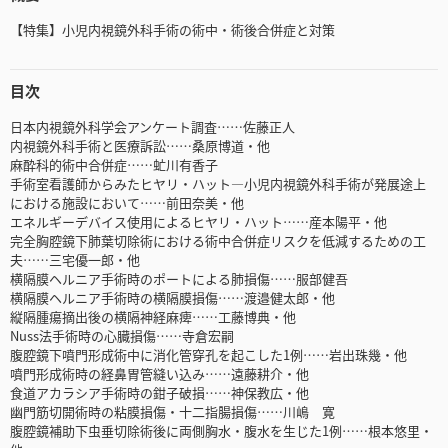
【特集】小児内視鏡外科手術の術中・術後合併症と対策
目次
日本内視鏡外科学会アンケート調査……佐藤正人
内視鏡外科手術と医療訴訟……桑原博道・他
麻酔科的術中合併症……虻川有香子
手術室看護師からみたヒヤリ・ハット―小児内視鏡外科手術が発展途上
における施設において……前田奈美・他
エネルギーデバイス使用によるヒヤリ・ハット……産本陽平・他
完全胸腔鏡下肺葉切除術における術中合併症リスクを低減するための工
夫……三宅優一郎・他
横隔膜ヘルニア手術時のポートによる肺損傷……服部健吾
横隔膜ヘルニア手術時の横隔膜損傷……渡邉健太郎・他
縦隔腫瘍摘出後の横隔神経麻痺……工藤博典・他
Nuss法手術時の心臓損傷……寺倉宏嗣
腹腔鏡下噴門形成術中に消化管穿孔を起こした1例……岩出珠幾・他
噴門形成術時の経鼻胃管縫い込み……遠藤耕介・他
食道アカラシア手術時の鉗子破損……神保教広・他
幽門筋切開術時の粘膜損傷・十二指腸損傷……川嶋 寛
腹腔鏡補助下虫垂切除術後に両側胸水・腹水を生じた1例……根本悠里・