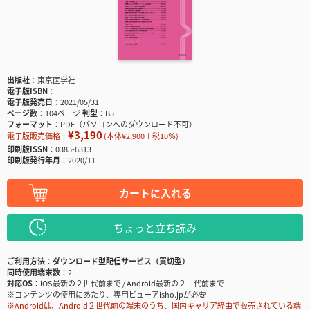
出版社
東京医学社
電子版ISBN
電子版発売日
2021/05/31
ページ数
104ページ
判型
B5
フォーマット
PDF（パソコンへのダウンロード不可）
¥3,190
電子版販売価格：
(本体¥2,900＋税10％)
印刷版ISSN
0385-6313
印刷版発行年月
2020/11
カートに入れる
ちょっと立ち読み
ご利用方法
ダウンロード型配信サービス（買切型）
同時使用端末数
2
対応OS
iOS最新の２世代前まで / Android最新の２世代前まで
※コンテンツの使用にあたり、専用ビューアisho.jpが必要
※Androidは、Android２世代前の端末のうち、国内キャリア経由で販売されている端