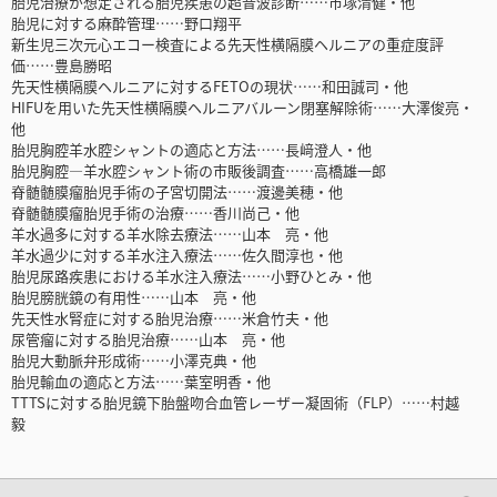
胎児治療が想定される胎児疾患の超音波診断……市塚清健・他
胎児に対する麻酔管理……野口翔平
新生児三次元心エコー検査による先天性横隔膜ヘルニアの重症度評
価……豊島勝昭
先天性横隔膜ヘルニアに対するFETOの現状……和田誠司・他
HIFUを用いた先天性横隔膜ヘルニアバルーン閉塞解除術……大澤俊亮・
他
胎児胸腔羊水腔シャントの適応と方法……長﨑澄人・他
胎児胸腔―羊水腔シャント術の市販後調査……高橋雄一郎
脊髄髄膜瘤胎児手術の子宮切開法……渡邊美穂・他
脊髄髄膜瘤胎児手術の治療……香川尚己・他
羊水過多に対する羊水除去療法……山本 亮・他
羊水過少に対する羊水注入療法……佐久間淳也・他
胎児尿路疾患における羊水注入療法……小野ひとみ・他
胎児膀胱鏡の有用性……山本 亮・他
先天性水腎症に対する胎児治療……米倉竹夫・他
尿管瘤に対する胎児治療……山本 亮・他
胎児大動脈弁形成術……小澤克典・他
胎児輸血の適応と方法……葉室明香・他
TTTSに対する胎児鏡下胎盤吻合血管レーザー凝固術（FLP）……村越
毅