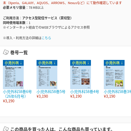
末（Xperia、GALAXY、AQUOS、ARROWS、Nexusなど）にて動作確認しています
必要メモリ容量
78 MB以上
ご利用方法
アクセス型配信サービス（買切型）
同時使用端末数
1
※インターネット経由でのWEBブラウザによるアクセス参照
※導入・利用方法の詳細は
こちら
巻号一覧
小児外科58巻6号
小児外科58巻5号
小児外科58巻4号
小児外科58巻3
（26年6月号）
¥3,190
¥3,190
¥3,190
¥3,190
この商品を買った人は、こんな商品も買っています。