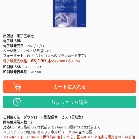
出版社
東京医学社
電子版ISBN
電子版発売日
2023/09/11
ページ数
112ページ
判型
B5
フォーマット
PDF（パソコンへのダウンロード不可）
¥3,190
電子版販売価格：
(本体¥2,900＋税10％)
印刷版ISSN
0385-6313
印刷版発行年月
2023/01
カートに入れる
ちょっと立ち読み
ご利用方法
ダウンロード型配信サービス（買切型）
同時使用端末数
2
対応OS
iOS最新の２世代前まで / Android最新の２世代前まで
※コンテンツの使用にあたり、専用ビューアisho.jpが必要
※Androidは、Android２世代前の端末のうち、国内キャリア経由で販売されている端