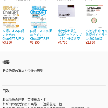
医師による医師
医師による医師
小児救命救急・
小児急性中耳炎
のための
のための
ICUピックアップ
診療ガイドライ
ChatGPT入門 2
ChatGPT入門
（８）外傷診療
ン 2024年版
¥3,850
¥3,850
¥4,730
¥2,860
概要
胎児治療の進歩と今後の展望
目次
胎児治療の歴史 吉澤穣治・他
わが国の胎児治療の実態……遠藤誠之・他