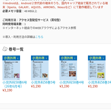
※Androidは、Android２世代前の端末のうち、国内キャリア経由で販売されている端
末（Xperia、GALAXY、AQUOS、ARROWS、Nexusなど）にて動作確認しています
必要メモリ容量
48 MB以上
ご利用方法
アクセス型配信サービス（買切型）
同時使用端末数
1
※インターネット経由でのWEBブラウザによるアクセス参照
※導入・利用方法の詳細は
こちら
巻号一覧
小児外科58巻6号
小児外科58巻5号
小児外科58巻4号
小児外科58巻3
（26年6月号）
¥3,190
¥3,190
¥3,190
¥3,190