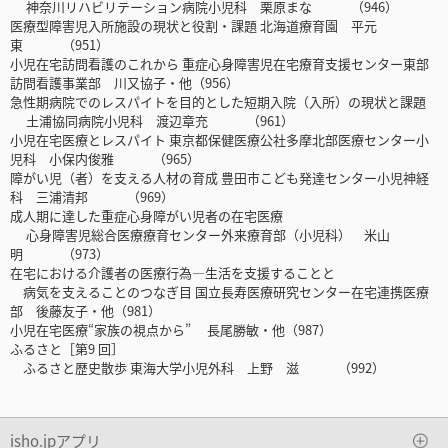
神奈川リハビリテーション病院小児科 栗原まな （946）
医療型障害児入所施設の現状と役割・課題 北海道療育園 平元
東 （951）
小児在宅訪問看護のこれから 重症心身障害児在宅療育支援センター東部
訪問看護事業部 川又協子・他（956）
急性期病院でのレスパイトを目的とした短期入院（入所）の現状と課題
土浦協同病院小児科 渡辺章充 （961）
小児在宅医療とレスパイト 東京都保健医療公社多摩北部医療センター小
児科 小保内俊雅 （965）
障がい児（者）を支える人材の育成 豊田市こども発達センター小児神経
科 三浦清邦 （969）
成人期に達した重症心身障がい児者の在宅医療
心身障害児総合医療療育センター外来療育部（小児科） 米山
明 （973）
在宅における介護者の医療行為―生活を支援することと
病気を支えることのつなぎ目 国立長寿医療研究センター在宅連携医療
部 後藤友子・他（981）
小児在宅医療“家族の視点から” 長尾勝敏・他（987）
ふるさと［第9 回］
ふるさと歴史散歩 東海大学小児外科 上野 滋 （992）
isho.jpアプリ