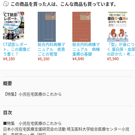
この商品を買った人は、こんな商品も買っています。
CT読影レポー
総合内科病棟マ
総合内科病棟マ
「型」が身につ
ト、この画像ど
ニュアル 疾患
ニュアル 病棟
く 蛋白尿・血
う書く？
ごとの管理
業務の基礎
の診かた・考...
¥4,180
¥6,160
¥4,840
¥5,940
概要
【特集】小児在宅医療のこれから
目次
■特集 小児在宅医療のこれから
日本小児在宅医療支援研究会の活動 埼玉医科大学総合医療センター小児
科 森脇浩一・他（897）