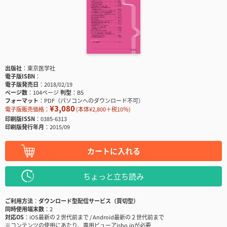
出版社
東京医学社
電子版ISBN
電子版発売日
2018/02/19
ページ数
104ページ
判型
B5
フォーマット
PDF（パソコンへのダウンロード不可）
¥3,080
電子版販売価格：
(本体¥2,800＋税10％)
印刷版ISSN
0385-6313
印刷版発行年月
2015/09
カートに入れる
ちょっと立ち読み
ご利用方法
ダウンロード型配信サービス（買切型）
同時使用端末数
2
対応OS
iOS最新の２世代前まで / Android最新の２世代前まで
※コンテンツの使用にあたり、専用ビューアisho.jpが必要