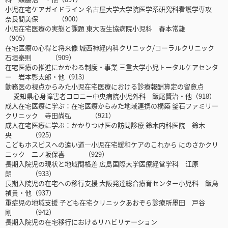
小児在宅ケアガイドライン 名古屋大学大学院医学系研究科看護学専攻
奈良間美保 （900）
小児在宅医療の実態と課題 東大阪生協病院小児科 春本常雄
（905）
在宅医療の心得と将来像 城西神経内科クリニック/コーラルクリニック
石垣泰則 （909）
在宅医療の推進にかかわる制度・事業 三重大学小児トータルケアセンタ
ー 岩本彰太郎・他（913）
勤務医の視点からみた小児在宅医療における診療報酬算定の留意点
愛知県心身障害者コロニー中央病院小児外科 飯尾賢治・他（918）
成人在宅医療に学ぶ：在宅医療からみた地域連携の構築 釜石ファミリー
クリニック 寺田尚弘 （921）
成人在宅医療に学ぶ：かかりつけ医の訪問診療 鈴木内科医院 鈴木
央 （925）
こどもホスピスへの遠い道―小児在宅緩和ケアのこれから にのさかクリ
ニック 二ノ坂保喜 （929）
長期入院児の現状と地域間格差 広島国際大学医療経営学科 江原
朗 （933）
長期入院児の在宅への移行支援 大阪発達総合療育センター小児科 飯島
禎貴・他（937）
重症児の地域支援 子ども在宅クリニックあおぞら診療所墨田 戸谷
剛 （942）
長期入院児の在宅移行におけるリハビリテーション