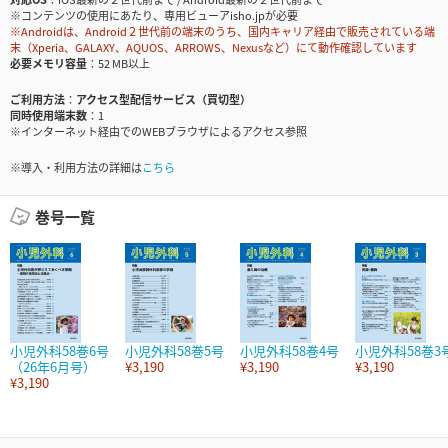
※コンテンツの使用にあたり、専用ビューアisho.jpが必要
※Androidは、Android２世代前の端末のうち、国内キャリア経由で販売されている端
末（Xperia、GALAXY、AQUOS、ARROWS、Nexusなど）にて動作確認しています
必要メモリ容量
52 MB以上
ご利用方法
アクセス型配信サービス（買切型）
同時使用端末数
1
※インターネット経由でのWEBブラウザによるアクセス参照
※導入・利用方法の詳細は
こちら
巻号一覧
小児外科58巻6号
小児外科58巻5号
小児外科58巻4号
小児外科58巻3
（26年6月号）
¥3,190
¥3,190
¥3,190
¥3,190