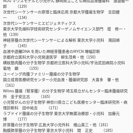
NOG マウスモデルと小児がん 静岡県立こども病院血液腫瘍科 渡邉健一
郎 （129）
次世代シーケンサーの原理と臨床応用 京都大学腫瘍生物学 吉田健
一 （134）
次世代シーケンサーとエピジェネティクス
東京大学先端科学技術研究センターゲノムサイエンス部門 堤 修一・
他（139）
神経芽腫の次世代シーケンサーによる解析 東京大学小児科 滝田順
子 （145）
血液中遊離DNA を用いた神経芽腫患者のMYCN 増幅診断
京都府立医科大学小児発達医学 柳生茂希・他（150）
横紋筋肉腫の分子生物学 京都府立医科大学小児科/宇治武田病院小児科
菊地 顕 （155）
ユーイング肉腫ファミリー腫瘍の分子生物学
国立成育医療研究センター小児血液・腫瘍研究部 大喜多 肇・他
（161）
Wilms 腫瘍（腎芽腫）の分子生物学 埼玉県立がんセンター臨床腫瘍研究
所 金子安比古 （165）
小児腎がんの分子生物学 神奈川県立こども医療センター臨床研究所・病
理診断科 田中祐吉 （171）
ラブドイド腫瘍の分子生物学 東京大学無菌治療部・小児科 加藤元
博 （177）
肝芽腫の分子生物学 広島大学小児外科 檜山英三・他（181）
胸膜肺芽腫の分子生物学 東京大学小児科 関 正史 （185）