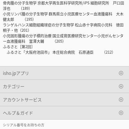
骨肉腫の分子生物学 京都大学再生医科学研究所/iPS 細胞研究所 戸口田
淳也 （189）
小児リンパ腫の分子生物学 群馬県立小児医療センター血液腫瘍科 大木
健太郎 （195）
ランゲルハンス細胞組織球症の分子生物学 松山赤十字病院小児科 徳田
桐子・他（201）
小児固形腫瘍の分子標的治療 国立成育医療研究センター小児がんセンタ
ー血液腫瘍科 富澤大輔 （205）
ふるさと［第2回］
ふるさと「大阪府池田市」 本庄総合病院 石原通臣 （212）
isho.jpアプリ
カテゴリー
アカウントサービス
ヘルプ＆ガイド
シリアル番号をお持ちの方