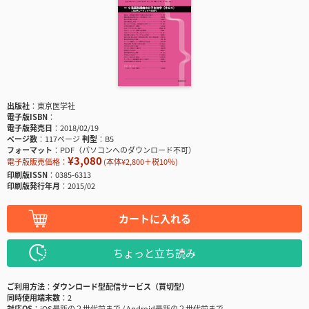
出版社
東京医学社
電子版ISBN
電子版発売日
2018/02/19
ページ数
117ページ
判型
B5
フォーマット
PDF（パソコンへのダウンロード不可）
¥3,080
電子版販売価格：
(本体¥2,800＋税10％)
印刷版ISSN
0385-6313
印刷版発行年月
2015/02
カートに入れる
ちょっと立ち読み
ご利用方法
ダウンロード型配信サービス（買切型）
同時使用端末数
2
対応OS
iOS最新の２世代前まで / Android最新の２世代前まで