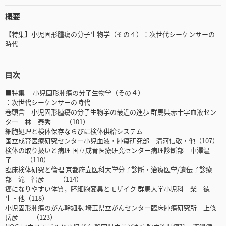
概要
【特集】小児固形腫瘍の分子生物学（その４）：次世代シーケンサーの
時代
目次
■特集 小児固形腫瘍の分子生物学（その４）
：次世代シーケンサーの時代
巻頭言 小児固形腫瘍の分子生物学の最近の進歩 群馬県赤十字血液セン
ター 林 泰秀 （101）
細胞処理と検体保存ならびに検体供給システム
国立成育医療研究センター小児血液・腫瘍研究部 清河信敬・他（107）
検体の取り扱いと病理 国立成育医療研究センター病理診断部 中澤温
子 （110）
臨床検体研究と倫理 京都府立医科大学分子診断・治療医学/遺伝子診療
部 滝 智彦 （114）
癌になりやすい体質，胚細胞変異とモザイク 群馬大学小児科 柴 徳
生・他（118）
小児固形腫瘍のがん幹細胞 埼玉県立がんセンター臨床腫瘍研究所 上條
岳彦 （123）