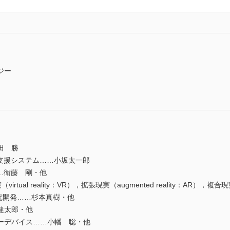
ジー
田 勝
支援システム……小坂太一郎
…衛藤 剛・他
実（virtual reality：VR），拡張現実（augmented reality：AR），複
・研究開発……杉本真樹・他
健太郎・他
ーデバイス……小幡 聡・他