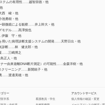
システムの有用性……越智崇徳・他
他
大西 峻・他
小池勇樹・他
ー顕微鏡による観察……井上幹大・他
グモデル……髙澤慎也
…伊藤 守・他
機械学習を用いた病理診断支援システムの開発……天野日出・他
炎診断……林 健太郎・他
援……三嶋博之
…兒島正人・他
psy（ドナー由来遊離DNA断片測定）の可能性……金森洋樹・他
がんスクリーニング……新開統子・他
携……渡邊美穂・他
テゴリー
アカウントサービス
礎医学系
看護教員・学生
個人情報の確認・変更
床医学・内科系
各種医療職
メールアドレスの確認・変