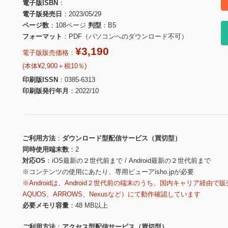
電子版ISBN
電子版発売日
2023/05/29
ページ数
108ページ
判型
B5
フォーマット
PDF（パソコンへのダウンロード不可）
¥3,190
電子版販売価格：
(本体¥2,900＋税10％)
印刷版ISSN
0385-6313
印刷版発行年月
2022/10
ご利用方法
ダウンロード型配信サービス（買切型）
同時使用端末数
2
対応OS
iOS最新の２世代前まで / Android最新の２世代前まで
※コンテンツの使用にあたり、専用ビューアisho.jpが必要
※Androidは、Android２世代前の端末のうち、国内キャリア経由で販
AQUOS、ARROWS、Nexusなど）にて動作確認しています
必要メモリ容量
48 MB以上
ご利用方法
アクセス型配信サービス（買切型）