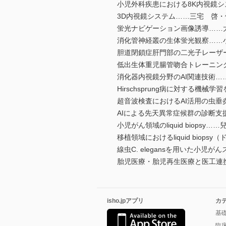
小児外科疾患における8K内視鏡
3D内視鏡システム……三宅 啓・
蛍光ナビゲーション画像誘導……
消化管神経叢の生体蛍光観察……
胆道閉鎖症肝門部の二光子レーザ
低出生体重児腸管吻合トレーニン
消化器内視鏡分野のAI関連技術…
Hirschsprung病に対する
超音波検査におけるAI活用の虫垂
AIによる先天異常症候群の診断支
小児がん領域のliquid biopsy…
移植領域におけるliquid bio
線虫C. elegansを用いた小児
胎児医療・胎児再生医療と医工連
isho.jpアプリ
カ
基
臨