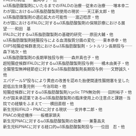
ω3系脂肪酸製剤にいたるまでのIFALDの治療―従来の治療……増本幸二
わが国におけるω3系脂肪酸製剤使用の現状……天江新太郎・他
ω3系脂肪酸製剤の適応拡大の可能性……渡辺稔彦・他
わが国におけるIFALDに対するω3系脂肪酸製剤の保険診療における展
望……和田 基
IFALDに対するω3系脂肪酸製剤の基礎的研究……原田大輔・他
ω3系脂肪酸製剤経腸投与による血清脂質分画の変化……東本恭幸・他
CIIPS短腸症候群患児におけるω3系脂肪酸製剤・シトルリン長期投与……
森下祐次・他
ω3系脂肪酸製剤の長期単独投与例……森井真也子・他
超短腸症候群IFALDに対するω3系脂肪酸製剤投与例……橘木由美子・他
全腸管型無神経節症に対するω3系脂肪酸製剤長期投与例……文野誠久・
他
エパデールS®投与により黄疸の改善を認めた胎便関連性腸閉塞を呈した
超低出生体重児例……今治玲助・他
短腸症候群に対するω3系脂肪酸製剤/cyclic TPN無効例……田附裕子・他
わが国未承認薬であるω3系脂肪酸製剤の臨床使用上の注意点と課題―当
院での経験をふまえて……横田直樹・他
新生児科IFALD・PNACに対する現状……安井孝二郎・他
PNACの発症機序……板橋家頭夫
新生児PNACに対するω3系脂肪酸製剤の効果……兼重昌夫
新生児科PNACに対する経口的ω3系脂肪酸製剤投与……位田 忍・他