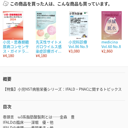
この商品を買った人は、こんな商品も買っています。
小児・思春期糖
先天性サイトメ
小児科診療
medicina
尿病コンセンサ
ガロウイルス感
Vol.86 No.9
Vol.60 No.8
ス・ガイドラ...
染症診療ガイ...
¥3,080
¥2,860
¥4,180
¥4,180
概要
【特集】小児NST病態栄養シリーズ：IFALD・PNACに関するトピックス
目次
巻頭言 ω3系脂肪酸製剤とは……金森 豊
IFALDの臨床……深堀 優・他
IFALDの病理……義岡孝子・他