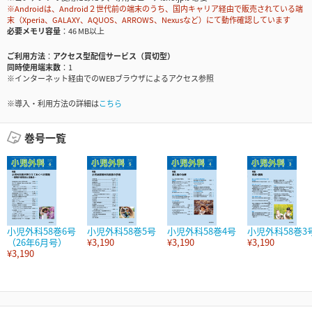
※Androidは、Android２世代前の端末のうち、国内キャリア経由で販売されている端
末（Xperia、GALAXY、AQUOS、ARROWS、Nexusなど）にて動作確認しています
必要メモリ容量
46 MB以上
ご利用方法
アクセス型配信サービス（買切型）
同時使用端末数
1
※インターネット経由でのWEBブラウザによるアクセス参照
※導入・利用方法の詳細は
こちら
巻号一覧
小児外科58巻6号
小児外科58巻5号
小児外科58巻4号
小児外科58巻3
（26年6月号）
¥3,190
¥3,190
¥3,190
¥3,190