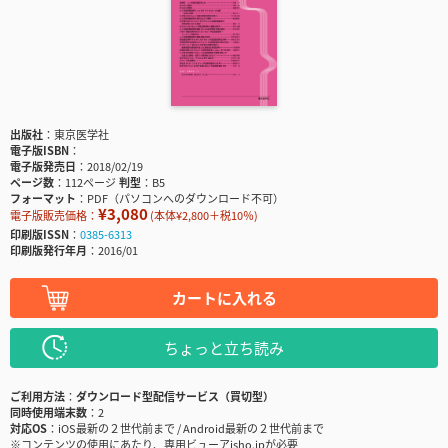
出版社
東京医学社
電子版ISBN
電子版発売日
2018/02/19
ページ数
112ページ
判型
B5
フォーマット
PDF（パソコンへのダウンロード不可）
¥3,080
電子版販売価格：
(本体¥2,800＋税10％)
印刷版ISSN
0385-6313
印刷版発行年月
2016/01
カートに入れる
ちょっと立ち読み
ご利用方法
ダウンロード型配信サービス（買切型）
同時使用端末数
2
対応OS
iOS最新の２世代前まで / Android最新の２世代前まで
※コンテンツの使用にあたり、専用ビューアisho.jpが必要