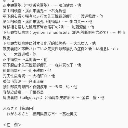
正中頸囊胞（甲状舌管囊胞）……服部健吾・他
第１咽頭囊・溝由来瘻孔……石丸哲也
顎下腺を貫く稀有な走行の先天性頸部瘻孔……渡辺稔彦・他
第２咽頭囊・溝由来瘻孔（側頸瘻）……出口英一・他
腎移植を要した鰓弓耳腎症候群の2例……加藤源俊・他
下咽頭梨状窩瘻：pyriform sinus fistula（胎児診断例を含めて）……神山
雅史
下咽頭梨状窩瘻に対する化学的焼灼術……大塩猛人・他
類皮囊胞と診断されていた先天性頸部瘻孔の症例と新しい概念につい
て……大野通暢・他
正中頸裂……高間勇一・他
顎下腺由来先天性頸部瘻孔……森井真也子・他
恥骨前瘻孔……山田耕嗣・他
先天性皮膚洞……大橋研介・他
臍部毛巣洞……窪田正幸
腰仙部皮膚陥凹と脊髄疾患……五味 玲・他
脊髄皮膚瘻……千葉泰良
尾腸囊胞（tailgut cyst）と仙尾部皮膚陥凹……金森 豊・他
ふるさと［第38回］
わがふるさと―福岡県直方市……髙松英夫
＜症 例＞