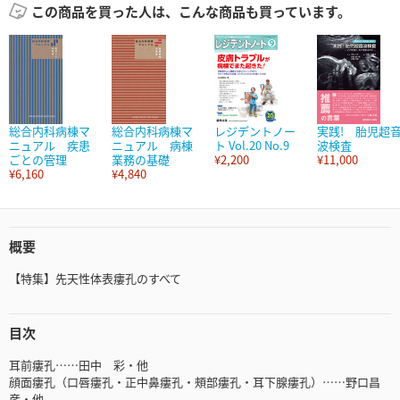
この商品を買った人は、こんな商品も買っています。
総合内科病棟マ
総合内科病棟マ
レジデントノー
実践! 胎児超
ニュアル 疾患
ニュアル 病棟
ト Vol.20 No.9
波検査
ごとの管理
業務の基礎
¥2,200
¥11,000
¥6,160
¥4,840
概要
【特集】先天性体表瘻孔のすべて
目次
耳前瘻孔……田中 彩・他
顔面瘻孔（口唇瘻孔・正中鼻瘻孔・頰部瘻孔・耳下腺瘻孔）……野口昌
彦・他