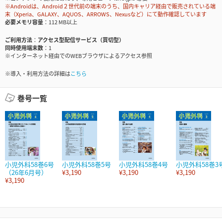
※Androidは、Android２世代前の端末のうち、国内キャリア経由で販売されている端
末（Xperia、GALAXY、AQUOS、ARROWS、Nexusなど）にて動作確認しています
必要メモリ容量
112 MB以上
ご利用方法
アクセス型配信サービス（買切型）
同時使用端末数
1
※インターネット経由でのWEBブラウザによるアクセス参照
※導入・利用方法の詳細は
こちら
巻号一覧
小児外科58巻6号
小児外科58巻5号
小児外科58巻4号
小児外科58巻3
（26年6月号）
¥3,190
¥3,190
¥3,190
¥3,190