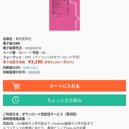
出版社
東京医学社
電子版ISBN
電子版発売日
2018/09/10
ページ数
96ページ
判型
B5
フォーマット
PDF（パソコンへのダウンロード不可）
¥3,190
電子版販売価格：
(本体¥2,900＋税10％)
印刷版ISSN
0385-6313
印刷版発行年月
2018/02
カートに入れる
ちょっと立ち読み
ご利用方法
ダウンロード型配信サービス（買切型）
同時使用端末数
2
対応OS
iOS最新の２世代前まで / Android最新の２世代前まで
※コンテンツの使用にあたり、専用ビューアisho.jpが必要