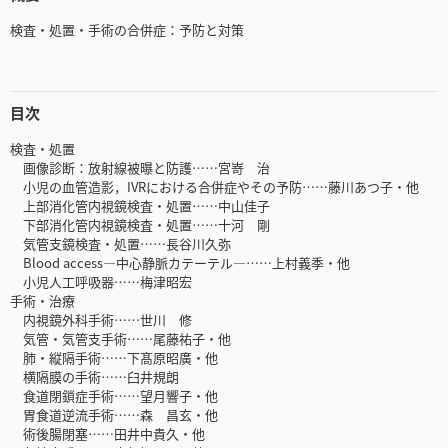
検査・処置・手術の合併症：予防と対策
目次
検査・処置
画像診断：放射線被曝と防護……宮嵜 治
小児の血管造影，IVRにおける合併症やその予防……藤川あつ子・他
上部消化管内視鏡検査・処置……中山佳子
下部消化管内視鏡検査・処置……十河 剛
気管支鏡検査・処置……長谷川久弥
Blood access―中心静脈カテーテル―……上村義季・他
小児人工呼吸器……梅津昭宏
手術・治療
内視鏡外科手術……世川 修
気管・気管支手術……尾藤祐子・他
肺・縦隔手術……下髙原昭廣・他
横隔膜の手術……臼井規朗
食道閉鎖症手術……望月響子・他
胃食道逆流手術……森 昌玄・他
術後腸閉塞……田井中貴久・他