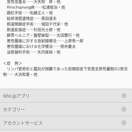
急性虫垂炎……大矢知 昇・他
Hirschsprung病……松浦俊治・他
鎖肛手術……佐藤正人・他
総排泄腔遺残症……黒田達夫
胆道閉鎖症手術……城田千代栄・他
胆道拡張症……杉田光士郎・他
臍帯ヘルニア・腹壁破裂……古田繁行・他
悪性腫瘍に対する放射線療法……上原秀一郎
悪性腫瘍における化学療法……照井慶太
泌尿器科手術……矢内俊裕・他
＜症 例＞
リンパ管奇形と鑑別が困難であった前頸部皮下気管支原性囊胞の1男児
例……大浜和憲・他
isho.jpアプリ
カテゴリー
アカウントサービス