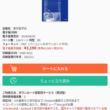
出版社
東京医学社
電子版ISBN
電子版発売日
2024/04/30
ページ数
124ページ
判型
B5
フォーマット
PDF（パソコンへのダウンロード不可）
¥3,190
電子版販売価格：
(本体¥2,900＋税10％)
印刷版ISSN
0385-6313
印刷版発行年月
2023/11
カートに入れる
ちょっと立ち読み
ご利用方法
ダウンロード型配信サービス（買切型）
同時使用端末数
2
対応OS
iOS最新の２世代前まで / Android最新の２世代前まで
※コンテンツの使用にあたり、専用ビューアisho.jpが必要
※Androidは、Android２世代前の端末のうち、国内キャリア経由で販売されている端