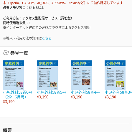
末（Xperia、GALAXY、AQUOS、ARROWS、Nexusなど）にて動作確認しています
必要メモリ容量
64 MB以上
ご利用方法
アクセス型配信サービス（買切型）
同時使用端末数
1
※インターネット経由でのWEBブラウザによるアクセス参照
※導入・利用方法の詳細は
こちら
巻号一覧
小児外科58巻6号
小児外科58巻5号
小児外科58巻4号
小児外科58巻3
（26年6月号）
¥3,190
¥3,190
¥3,190
¥3,190
概要