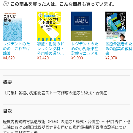
この商品を買った人は、こんな商品も買っています。
レジデントのた
褥瘡・創傷のド
レジデントのた
医療介護者のた
めの これだけ
レッシング材・
めの小児感染症
めの起業の教科
輸液
外用薬の選び...
診療マニュアル
書
¥4,620
¥2,420
¥9,900
¥2,970
概要
【特集】各種小児消化管ストーマ作成の適応と術式・合併症
目次
経皮内視鏡的胃瘻造設術（PEG）の適応と術式・合併症……臼井秀仁・他
当院における鮒田式胃壁固定具を用いた腹腔鏡補助下胃瘻造設術につい
て……西村絵美・他