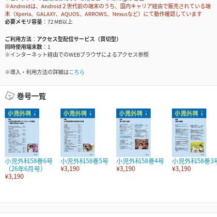
※Androidは、Android２世代前の端末のうち、国内キャリア経由で販売されている端
末（Xperia、GALAXY、AQUOS、ARROWS、Nexusなど）にて動作確認しています
必要メモリ容量
72 MB以上
ご利用方法
アクセス型配信サービス（買切型）
同時使用端末数
1
※インターネット経由でのWEBブラウザによるアクセス参照
※導入・利用方法の詳細は
こちら
巻号一覧
小児外科58巻6号
小児外科58巻5号
小児外科58巻4号
小児外科58巻3
（26年6月号）
¥3,190
¥3,190
¥3,190
¥3,190