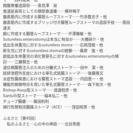
開腹胃瘻造設術……髙見澤 滋
食道延長術としての頸部食道瘻……横井暁子
腹直筋内に作成する腸管ループストーマ……竹添豊志子・他
腹直筋内に作成するブリッジ付き腸管ループストーマの造設手技……黒田
達夫
臍に作成する腸管ループストーマ……平澤雅敏・他
Sutureless enterostomyは本当に有効か……大橋研介・他
低出生体重児に対するsutureless stoma……石岡茂樹・他
新生児に対するsutureless stomaの経験……桑原 強・他
超低出生体重児の消化管穿孔に対するsutureless enterostomyの検
討……三藤賢志・他
遠位側腸管注入のための分離式ストーマ……田中 潔・他
総排泄腔外反症における単孔式結腸ストーマ……後藤隆文
炎症性腸疾患における腸管ストーマ造設……内田恵一・他
機能的側側吻合を用いた単孔式腸管ストーマ……森下祐次・他
Bishop-Koop型ストーマ……渡邉稔彦・他
Santulli型ストーマ……福本弘二・他
チューブ腸瘻……飯田則利
順行性禁制洗腸路ストーマ（ACE）……窪田昭男・他
ふるさと［第45回］
私のふるさと―心の中の神話……北谷秀樹