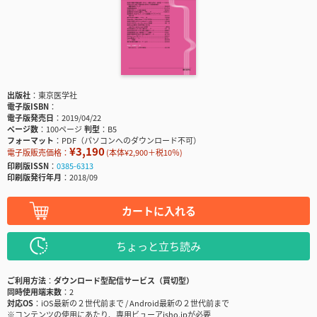
出版社
東京医学社
電子版ISBN
電子版発売日
2019/04/22
ページ数
100ページ
判型
B5
フォーマット
PDF（パソコンへのダウンロード不可）
¥3,190
電子版販売価格：
(本体¥2,900＋税10％)
印刷版ISSN
0385-6313
印刷版発行年月
2018/09
カートに入れる
ちょっと立ち読み
ご利用方法
ダウンロード型配信サービス（買切型）
同時使用端末数
2
対応OS
iOS最新の２世代前まで / Android最新の２世代前まで
※コンテンツの使用にあたり、専用ビューアisho.jpが必要