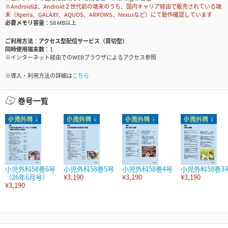
※Androidは、Android２世代前の端末のうち、国内キャリア経由で販売されている端
末（Xperia、GALAXY、AQUOS、ARROWS、Nexusなど）にて動作確認しています
必要メモリ容量
58 MB以上
ご利用方法
アクセス型配信サービス（買切型）
同時使用端末数
1
※インターネット経由でのWEBブラウザによるアクセス参照
※導入・利用方法の詳細は
こちら
巻号一覧
小児外科58巻6号
小児外科58巻5号
小児外科58巻4号
小児外科58巻3
（26年6月号）
¥3,190
¥3,190
¥3,190
¥3,190