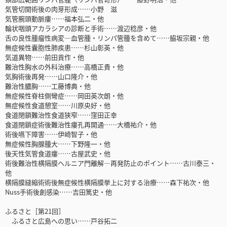
気管切開術後の肉芽形成……小野 滋
気管腕頭動脈瘻……福本弘二・他
輪状咽頭アカラシアの診断と手術……渡辺稔彦・他
舌の良性腫瘤性病変―血管腫・リンパ管腫を含めて……脇坂宗親・他
無症候性囊胞性肺疾患……杉山彰英・他
気道異物……前田貢作・他
難治性胸水の外科治療……高橋正貴・他
気胸術後再発……山口隆介・他
難治性膿胸……工藤博典・他
無症候性脊柱側彎症……岡田英次朗・他
無症候性食道憩室……川原央好・他
食道閉鎖難治性食道狭窄……窪田正幸
食道閉鎖症術後難治性瘻孔再開通……大橋祐介・他
術後嚥下障害……伊崎智子・他
無症候性胸腺腫大……下野隆一・他
後天性気管食道瘻……古屋武史・他
術後難治性横隔膜ヘルニア門離解―再発防止のポイント……古川泰三・
他
横隔膜縫縮術術後無症候性横隔膜挙上に対する治療……森下祐次・他
Nuss手術後創感染……吉田篤史・他
ふるさと［第21回］
ふるさと広島への思い……戸谷拓二