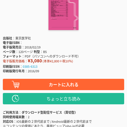
出版社
東京医学社
電子版ISBN
電子版発売日
2018/02/19
ページ数
120ページ
判型
B5
フォーマット
PDF（パソコンへのダウンロード不可）
¥3,080
電子版販売価格：
(本体¥2,800＋税10％)
印刷版ISSN
0385-6313
印刷版発行年月
2016/09
カートに入れる
ちょっと立ち読み
ご利用方法
ダウンロード型配信サービス（買切型）
同時使用端末数
2
対応OS
iOS最新の２世代前まで / Android最新の２世代前まで
※コンテンツの使用にあたり、専用ビューアisho.jpが必要