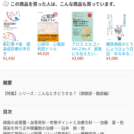
この商品を買った人は、こんな商品も買っています。
新訂第４版 感
心研印 心電図
アロス エルゴン
糖尿病医のとう
染症診療の手引
判読ドリル
Vol.2 No.4 家族
にょうびょう日
き
¥4,620
にも伝えたい...
記 ゆるゆる...
¥1,430
¥3,080
¥3,080
概要
【特集】シリーズ：こんなときどうする？（頭頸部・胸部編）
目次
顔面の血管腫・血管奇形―考察ポイントと治療方針……加藤 基・他
感染を伴う正中頸囊胞の治療……白井 剛・他
頸部広範囲リンパ管腫（リンパ管奇形）……藤野明浩・他