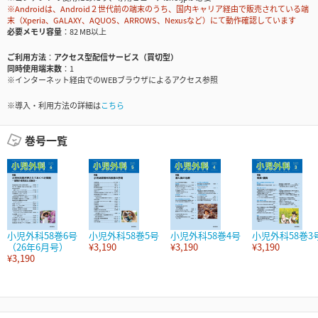
※Androidは、Android２世代前の端末のうち、国内キャリア経由で販売されている端
末（Xperia、GALAXY、AQUOS、ARROWS、Nexusなど）にて動作確認しています
必要メモリ容量
82 MB以上
ご利用方法
アクセス型配信サービス（買切型）
同時使用端末数
1
※インターネット経由でのWEBブラウザによるアクセス参照
※導入・利用方法の詳細は
こちら
巻号一覧
小児外科58巻6号
小児外科58巻5号
小児外科58巻4号
小児外科58巻3
（26年6月号）
¥3,190
¥3,190
¥3,190
¥3,190