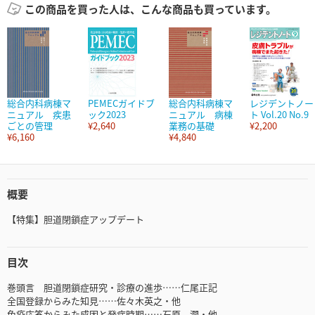
この商品を買った人は、こんな商品も買っています。
総合内科病棟マ
PEMECガイドブ
総合内科病棟マ
レジデントノー
ニュアル 疾患
ック2023
ニュアル 病棟
ト Vol.20 No.9
ごとの管理
¥2,640
業務の基礎
¥2,200
¥6,160
¥4,840
概要
【特集】胆道閉鎖症アップデート
目次
巻頭言 胆道閉鎖症研究・診療の進歩……仁尾正記
全国登録からみた知見……佐々木英之・他
免疫応答からみた成因と発症時期……石原 潤・他