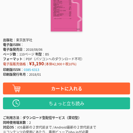
出版社
東京医学社
電子版ISBN
電子版発売日
2018/08/06
ページ数
110ページ
判型
B5
フォーマット
PDF（パソコンへのダウンロード不可）
¥3,190
電子版販売価格：
(本体¥2,900＋税10％)
印刷版ISSN
0385-6313
印刷版発行年月
2018/01
カートに入れる
ちょっと立ち読み
ご利用方法
ダウンロード型配信サービス（買切型）
同時使用端末数
2
対応OS
iOS最新の２世代前まで / Android最新の２世代前まで
※コンテンツの使用にあたり、専用ビューアisho.jpが必要