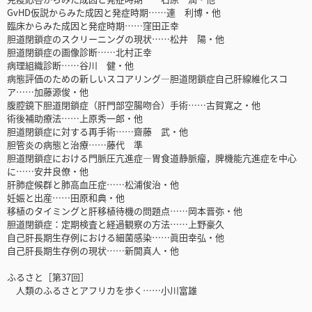
GvHD仮説からみた成因と発症時期……連 利博・他
臨床からみた成因と発症時期……窪田正幸
胆道閉鎖症のスクリーニングの現状……松井 陽・他
胆道閉鎖症の画像診断……北村正幸
病理組織診断……谷川 健・他
病態評価のための新しいスコアリング―胆道閉鎖症自己肝線維化スコ
ア……加藤源俊・他
腹腔鏡下胆道閉鎖症（肝門部空腸吻合）手術……古賀寛之・他
術後補助療法……上原秀一郎・他
胆道閉鎖症に対する再手術……齋藤 武・他
胆管炎の病態と治療……藤代 準
胆道閉鎖症における門脈圧亢進症―胃食道静脈瘤，脾機能亢進症を中心
に……安井良僚・他
肝肺症候群と肺高血圧症……松浦俊治・他
妊娠と出産……田原和典・他
移植のタイミングと肝移植待機の問題点……岡本晋弥・他
胆道閉鎖症：定期検査と経過観察の方法……上野豪久
自己肝長期生存例における細菌感染……眞田幸弘・他
自己肝長期生存例の現状……新開真人・他
ふるさと［第37回］
人類のふるさとアフリカを歩く……小川富雄