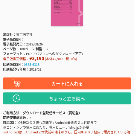
出版社
東京医学社
電子版ISBN
電子版発売日
2019/08/26
ページ数
100ページ
判型
B5
フォーマット
PDF（パソコンへのダウンロード不可）
¥3,190
電子版販売価格：
(本体¥2,900＋税10％)
印刷版ISSN
0385-6313
印刷版発行年月
2019/02
カートに入れる
ちょっと立ち読み
ご利用方法
ダウンロード型配信サービス（買切型）
同時使用端末数
2
対応OS
iOS最新の２世代前まで / Android最新の２世代前まで
※コンテンツの使用にあたり、専用ビューアisho.jpが必要
※Androidは、Android２世代前の端末のうち、国内キャリア経由で販売されている端