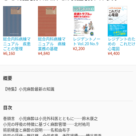
総合内科病棟マ
総合内科病棟マ
レジデントノー
レジデントのた
ニュアル 疾患
ニュアル 病棟
ト Vol.20 No.9
めの これだけ
ごとの管理
業務の基礎
¥2,200
心電図
¥6,160
¥4,840
¥4,400
概要
【特集】小児麻酔最新の知識
目次
巻頭言 小児麻酔は小児外科医とともに……鈴木康之
小児の呼吸の特徴に基づく麻酔管理……北村祐司
術前検査と麻酔の説明……名和由布子
術前の評価―既往歴，合併疾患，予防接種……糟谷周吾