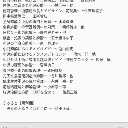
急性上気道炎と小児麻酔……小幡向平・他
術前管理―術前絶飲食ガイドライン，前投薬……住吉理絵子
術中輸液管理……田所貴弘
全身麻酔：小児の声門上器具……水原敬洋
全身麻酔：挿管困難例への対策……柴﨑雅志・他
日帰り手術の麻酔……鹿原史寿子・他
検査・処置の鎮静と麻酔……五十嵐あゆ子
小児の全身麻酔薬……原 真理子
小児麻酔におけるオピオイド……遠山悟史
小児麻酔におけるデクスメデトミジン……清水一好・他
小児外科手術に有用な超音波ガイド下神経ブロック……佐藤 慎
小児の硬膜外麻酔……宮澤典子
腹腔鏡手術の麻酔管理……釜田峰都
先天性食道閉鎖症の麻酔……香川哲郎・他
低出生体重児の麻酔管理……永井 岳・他
前縦隔腫瘍と麻酔管理……小原崇一郎
胎児治療と麻酔―EXITを含めて……佐藤正規
ふるさと［第50回］
医者のふるさとはどこに……窪田正幸.