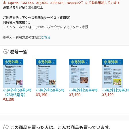
末（Xperia、GALAXY、AQUOS、ARROWS、Nexusなど）にて動作確認しています
必要メモリ容量
30 MB以上
ご利用方法
アクセス型配信サービス（買切型）
同時使用端末数
1
※インターネット経由でのWEBブラウザによるアクセス参照
※導入・利用方法の詳細は
こちら
巻号一覧
小児外科58巻6号
小児外科58巻5号
小児外科58巻4号
小児外科58巻3
（26年6月号）
¥3,190
¥3,190
¥3,190
¥3,190
この商品を買った人は、こんな商品も買っています。