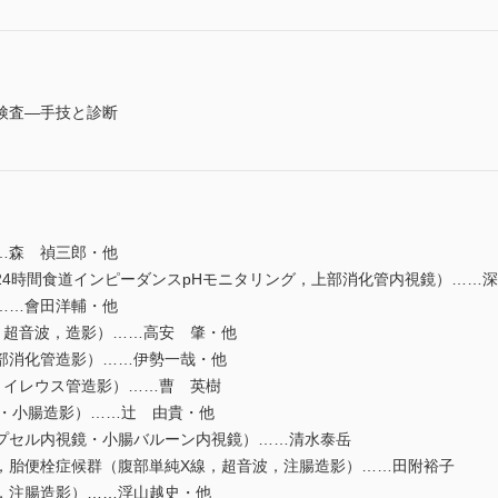
検査―手技と診断
…森 禎三郎・他
24時間食道インピーダンスpHモニタリング，上部消化管内視鏡）……
……會田洋輔・他
，超音波，造影）……高安 肇・他
部消化管造影）……伊勢一哉・他
，イレウス管造影）……曹 英樹
視鏡・小腸造影）……辻 由貴・他
プセル内視鏡・小腸バルーン内視鏡）……清水泰岳
，胎便栓症候群（腹部単純X線，超音波，注腸造影）……田附裕子
，注腸造影）……浮山越史・他