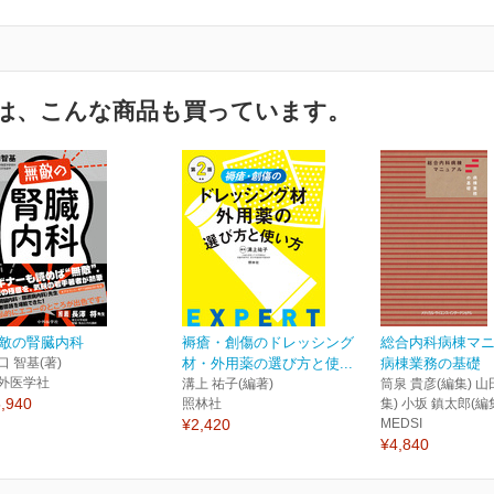
は、こんな商品も買っています。
敵の腎臓内科
褥瘡・創傷のドレッシング
総合内科病棟マ
口 智基(著)
材・外用薬の選び方と使...
病棟業務の基礎
外医学社
溝上 祐子(編著)
筒泉 貴彦(編集) 山
,940
照林社
集) 小坂 鎮太郎(編
¥2,420
MEDSI
¥4,840