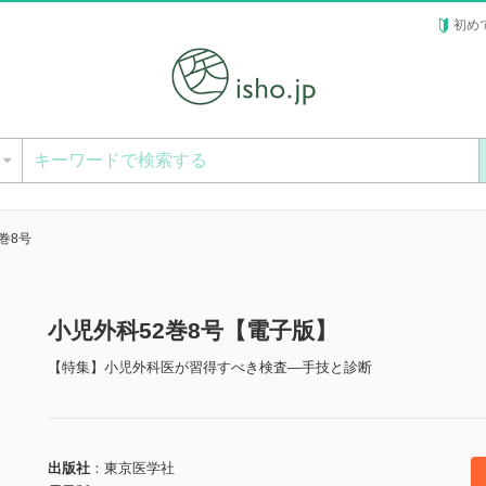
初め
ー
巻8号
小児外科52巻8号【電子版】
【特集】小児外科医が習得すべき検査―手技と診断
出版社
東京医学社