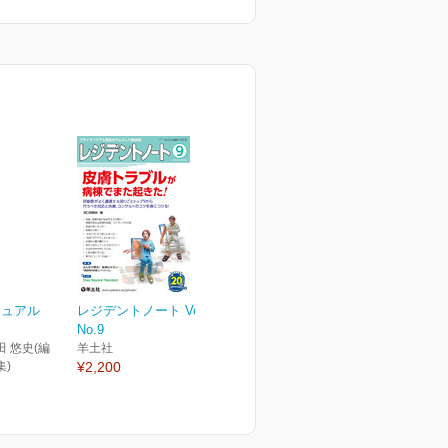
ニュアル
レジデントノート Vol.20
No.9
田 悠史(編
羊土社
集)
¥2,200