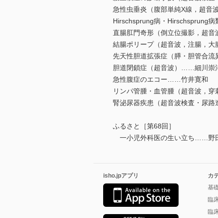
急性虫垂炎（腹部単純X線，超音
Hirschsprung病・Hirsc
直腸肛門奇形（倒立位撮影，超音
結腸ポリープ（超音波，注腸，大
先天性胆道拡張症（膵・胆管合流
胆道閉鎖症（超音波）……細川崇
急性腹症のエコー……竹井寛和
リンパ管腫・血管腫（超音波，穿
腎泌尿器疾患（超音波検査・尿路
ふるさと［第68回］
一小児外科医の生い立ち……野田
isho.jpアプリ
カ
基
臨
臨