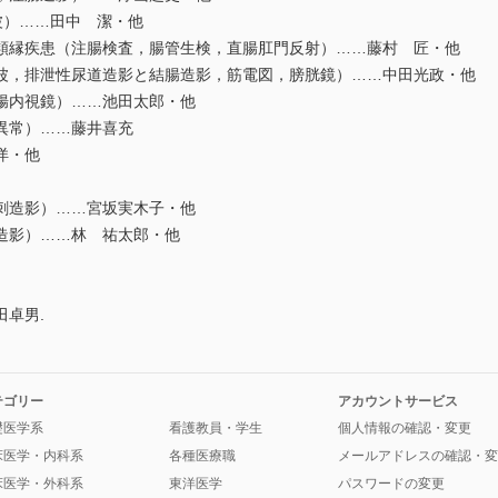
波）……田中 潔・他
hsprung病類縁疾患（注腸検査，腸管生検，直腸肛門反射）……藤村 匠・他
波，排泄性尿道造影と結腸造影，筋電図，膀胱鏡）……中田光政・他
腸内視鏡）……池田太郎・他
異常）……藤井喜充
洋・他
刺造影）……宮坂実木子・他
造影）……林 祐太郎・他
卓男.
テゴリー
アカウントサービス
礎医学系
看護教員・学生
個人情報の確認・変更
床医学・内科系
各種医療職
メールアドレスの確認・変
床医学・外科系
東洋医学
パスワードの変更