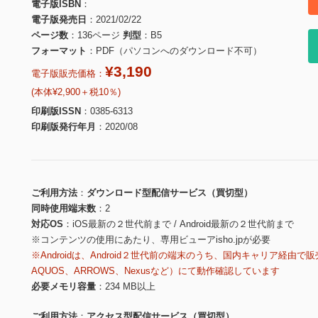
電子版ISBN
電子版発売日
2021/02/22
ページ数
136ページ
判型
B5
フォーマット
PDF（パソコンへのダウンロード不可）
¥3,190
電子版販売価格：
(本体¥2,900＋税10％)
印刷版ISSN
0385-6313
印刷版発行年月
2020/08
ご利用方法
ダウンロード型配信サービス（買切型）
同時使用端末数
2
対応OS
iOS最新の２世代前まで / Android最新の２世代前まで
※コンテンツの使用にあたり、専用ビューアisho.jpが必要
※Androidは、Android２世代前の端末のうち、国内キャリア経由で販
AQUOS、ARROWS、Nexusなど）にて動作確認しています
必要メモリ容量
234 MB以上
ご利用方法
アクセス型配信サービス（買切型）