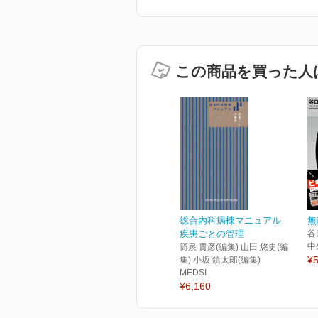
この商品を買った人
総合内科病棟マニュアル
無
疾患ごとの管理
谷
中
筒泉 貴彦(編集) 山田 悠史(編
¥5
集) 小坂 鎮太郎(編集)
MEDSI
¥6,160