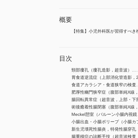
概要
【特集】小児外科医が習得すべき
目次
頸部瘻孔（瘻孔造影，超音波）…
胃食道逆流症（上部消化管造影，
食道アカラシア・食道狭窄の検査
肥厚性幽門狭窄症（腹部単純X線
腸回転異常症（超音波，上部・下
術後癒着性腸閉塞（腹部単純X線
Meckel憩室（バルーン小腸内
小腸出血・小腸ポリープ（小腸カ
新生児壊死性腸炎，特発性腸穿孔
腸重積症の診断手技（超音波検査