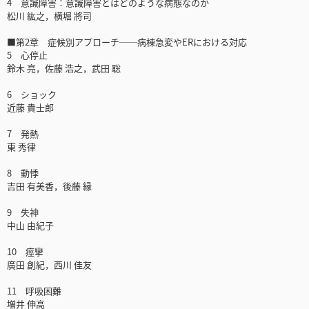
4 意識障害：意識障害とはどのような病態なのか
松川 紘之，横堀 將司
■第2章 症候別アプローチ──病棟急変やERにおける対応
5 心停止
鈴木 亮，佐藤 浩之，武田 聡
6 ショック
近藤 貴士郎
7 発熱
東 秀律
8 動悸
吉田 有美香，後藤 縁
9 失神
中山 由紀子
10 痙攣
廣田 創紀，西川 佳友
11 呼吸困難
増井 伸高