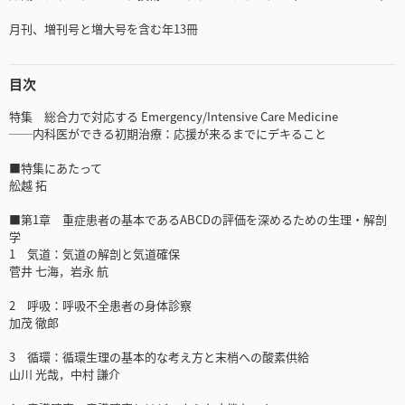
月刊、増刊号と増大号を含む年13冊
目次
特集 総合力で対応する Emergency/Intensive Care Medicine
──内科医ができる初期治療：応援が来るまでにデキること
■特集にあたって
舩越 拓
■第1章 重症患者の基本であるABCDの評価を深めるための生理・解剖
学
1 気道：気道の解剖と気道確保
菅井 七海，岩永 航
2 呼吸：呼吸不全患者の身体診察
加茂 徹郎
3 循環：循環生理の基本的な考え方と末梢への酸素供給
山川 光哉，中村 謙介