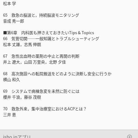
松本 学
65 救急の脳波と，持続脳波モニタリング
音成 秀一郎
■第6章 内科医も押さえておきたいTips & Topics
66 気管切開──一般知識とトラブルシューティング
松本 丈雄，志馬 伸朗
67 急性出血時の薬剤の中止と再開の判断
井上 遼大，山田 万里央，北野 夕佳
68 高次施設への転院搬送をどのように決断し安全に行うか
横山 和久
69 システムで病棟急変を未然に防ぐには
櫻井 千浪，藤谷 茂樹
70 救急外来，集中治療室におけるACPとは？
三井 恵
isho.jpアプリ