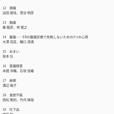
12 頭痛
迫田 朋佳，菅谷 明彦
13 胸痛
秦 龍彦，林 寛之
14 腹痛──ERの腹痛診療で失敗しないための3つの心得
大澤 亮匡，鱶口 清満
15 めまい
坂本 壮
16 意識障害
本間 洋輔，石垣 佳織
17 麻痺
溝辺 倫子
18 食欲不振
西松 篤則，竹内 慎哉
19 吐下血