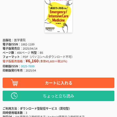
出版社
医学書院
電子版ISSN
1882-1189
電子版発売日
2025/04/14
ページ数
456ページ
判型
B5
フォーマット
PDF（パソコンへのダウンロード不可）
¥6,160
電子版販売価格：
(本体¥5,600＋税10％)
印刷版ISSN
0025-7699
印刷版発行年月
2025/04
カートに入れる
ちょっと立ち読み
ご利用方法
ダウンロード型配信サービス（買切型）
同時使用端末数
3
対応OS
iOS最新の２世代前まで / Android最新の２世代前まで