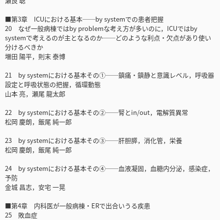
瀬良 聡
■第3章 ICUにおける基本──by systemでの患者把握
20 なぜ一般病棟ではby problemな考え方が多いのに，ICUではby
systemで考えるのが主となるのか──どのような利点・欠点があり使い
分けるべきか
増田 陽平，則末 泰博
21 by systemにおける基本その①──鎮痛・鎮静と意識レベル，呼吸器
設定と呼吸状態の把握，循環動態
山本 亮，瀬尾 龍太郎
22 by systemにおける基本その②──腎とin/out，電解質異常
松岡 慶朗，飯尾 純一郎
23 by systemにおける基本その③──肝胆膵，消化管，栄養
松岡 慶朗，飯尾 純一郎
24 by systemにおける基本その④──血液凝固，血糖内分泌，感染症，
予防
金城 昌志，安宅 一晃
■第4章 内科医が一般病棟・ERで出合いうる疾患
25 敗血症