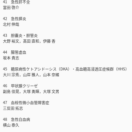
41 急性肝不全
富田 啓介
42 急性膵炎
北村 伸哉
43 胆囊炎・胆管炎
大野 裕文，髙田 直和，伊藤 香
44 腸管虚血
坂本 貴志
45 糖尿病性ケトアシドーシス（DKA）・高血糖高浸透圧症候群（HHS）
大川 宗秀，山岸 雅人，山本 奈緒
46 甲状腺クリーゼ
副島 佳晃，大塚 勇輝，大塚 文男
47 血栓性微小血管障害症
三反田 拓志
48 急性白血病
横山 泰久