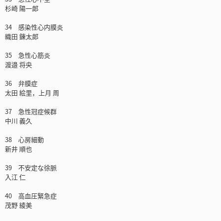
杉崎 陽一郎
34 感染性心内膜炎
織田 錬太郎
35 急性心筋炎
渡邉 将央
36 弁膜症
太田 絵里，上月 周
37 急性冠症候群
中川 義久
38 心房細動
新井 順也
39 不安定な徐脈
入江 仁
40 高血圧緊急症
茂野 綾美