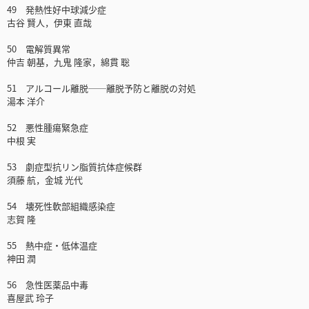
49 発熱性好中球減少症
古谷 賢人，伊東 直哉
50 電解質異常
仲吉 朝基，九鬼 隆家，綿貫 聡
51 アルコール離脱──離脱予防と離脱の対処
湯本 洋介
52 悪性腫瘍緊急症
中根 実
53 劇症型抗リン脂質抗体症候群
須藤 航，金城 光代
54 壊死性軟部組織感染症
志賀 隆
55 熱中症・低体温症
神田 潤
56 急性医薬品中毒
喜屋武 玲子