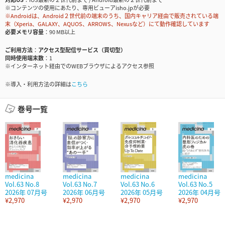
※コンテンツの使用にあたり、専用ビューアisho.jpが必要
※Androidは、Android２世代前の端末のうち、国内キャリア経由で販売されている端
末（Xperia、GALAXY、AQUOS、ARROWS、Nexusなど）にて動作確認しています
必要メモリ容量
90 MB以上
ご利用方法
アクセス型配信サービス（買切型）
同時使用端末数
1
※インターネット経由でのWEBブラウザによるアクセス参照
※導入・利用方法の詳細は
こちら
巻号一覧
medicina
medicina
medicina
medicina
Vol.63 No.8
Vol.63 No.7
Vol.63 No.6
Vol.63 No.5
2026年 07月号
2026年 06月号
2026年 05月号
2026年 04月号
¥2,970
¥2,970
¥2,970
¥2,970