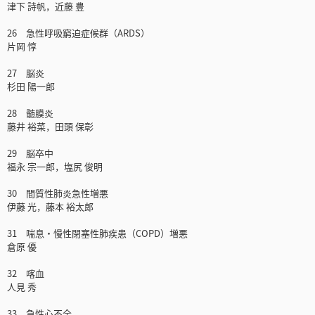
津下 詩帆，近藤 豊
26 急性呼吸窮迫症候群（ARDS）
片岡 惇
27 脳炎
杉田 陽一郎
28 髄膜炎
藤井 裕菜，田頭 保彰
29 脳卒中
福永 宗一郎，塩尻 俊明
30 間質性肺炎急性増悪
伊藤 光，藤本 裕太郎
31 喘息・慢性閉塞性肺疾患（COPD）増悪
倉原 優
32 喀血
人見 秀
33 急性心不全