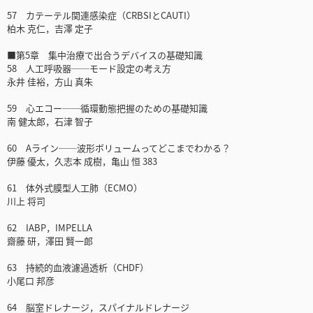
57 カテーテル関連感染症（CRBSIとCAUTI）
柏木 克仁，吉澤 定子
■第5章 集中治療で出合うデバイスの基礎知識
58 人工呼吸器──モード設定の考え方
永井 佳裕，方山 真朱
59 心エコー──循環動態把握のための基礎知識
南 健太郎，石津 智子
60 Aライン──波形ボリュームってどこまでわかる？
伊藤 優太，久志本 成樹，亀山 恒 383
61 体外式膜型人工肺（ECMO）
川上 将司
62 IABP，IMPELLA
齋藤 研，澤田 賢一郎
63 持続的血液濾過透析（CHDF）
小尾口 邦彦
64 脳室ドレナージ，スパイナルドレナージ