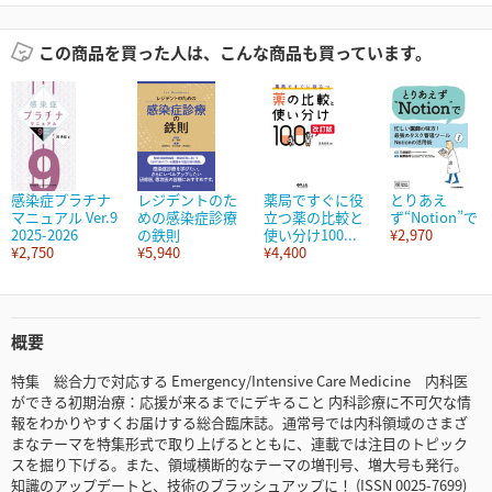
この商品を買った人は、こんな商品も買っています。
感染症プラチナ
レジデントのた
薬局ですぐに役
とりあえ
マニュアル Ver.9
めの感染症診療
立つ薬の比較と
ず“Notion”で
2025-2026
の鉄則
使い分け100...
¥2,970
¥2,750
¥5,940
¥4,400
概要
特集 総合力で対応する Emergency/Intensive Care Medicine 内科医
ができる初期治療：応援が来るまでにデキること 内科診療に不可欠な情
報をわかりやすくお届けする総合臨床誌。通常号では内科領域のさまざ
まなテーマを特集形式で取り上げるとともに、連載では注目のトピック
スを掘り下げる。また、領域横断的なテーマの増刊号、増大号も発行。
知識のアップデートと、技術のブラッシュアップに！ (ISSN 0025-7699)