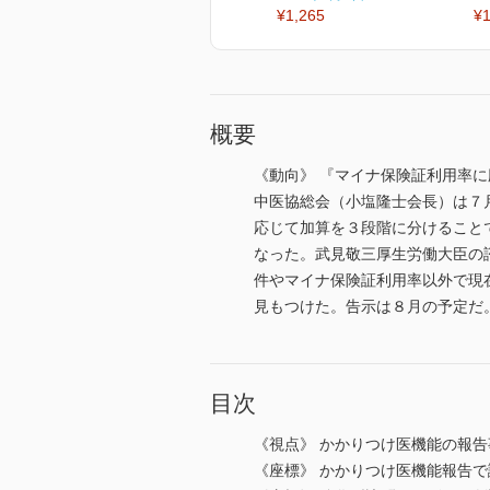
¥1,265
¥1
概要
《動向》 『マイナ保険証利用率に
中医協総会（小塩隆士会長）は７
応じて加算を３段階に分けること
なった。武見敬三厚生労働大臣の
件やマイナ保険証利用率以外で現
見もつけた。告示は８月の予定だ
目次
《視点》 かかりつけ医機能の報
《座標》 かかりつけ医機能報告で