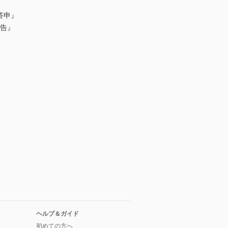
答申』
報告』
ヘルプ＆ガイド
初めての方へ