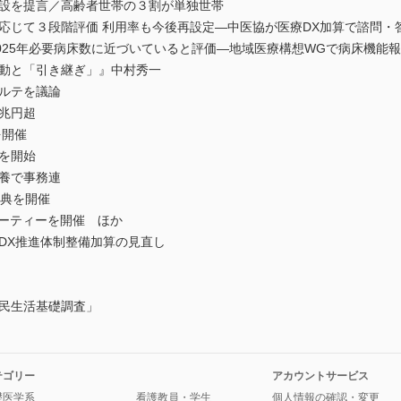
創設を提言／高齢者世帯の３割が単独世帯
応じて３段階評価 利用率も今後再設定―中医協が医療DX加算で諮問・
万床 2025年必要病床数に近づいていると評価―地域医療構想WGで病床機能
異動と「引き継ぎ」』中村秀一
カルテを議論
兆円超
を開催
を開始
療養で事務連
式典を開催
パーティーを開催 ほか
DX推進体制整備加算の見直し
国民生活基礎調査」
テゴリー
アカウントサービス
礎医学系
看護教員・学生
個人情報の確認・変更