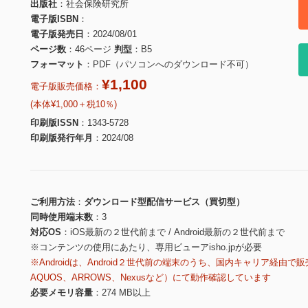
出版社
社会保険研究所
電子版ISBN
電子版発売日
2024/08/01
ページ数
46ページ
判型
B5
フォーマット
PDF（パソコンへのダウンロード不可）
¥1,100
電子版販売価格：
(本体¥1,000＋税10％)
印刷版ISSN
1343-5728
印刷版発行年月
2024/08
ご利用方法
ダウンロード型配信サービス（買切型）
同時使用端末数
3
対応OS
iOS最新の２世代前まで / Android最新の２世代前まで
※コンテンツの使用にあたり、専用ビューアisho.jpが必要
※Androidは、Android２世代前の端末のうち、国内キャリア経由で販
AQUOS、ARROWS、Nexusなど）にて動作確認しています
必要メモリ容量
274 MB以上