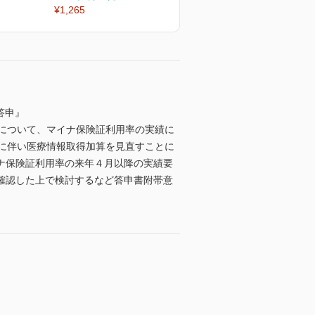
¥1,265
¥1,265
¥
答申』
について、マイナ保険証利用率の実績に
に伴い医療情報取得加算を見直すことに
ナ保険証利用率の来年４月以降の実績要
確認した上で検討するなど答申書附帯意