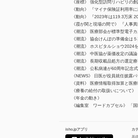
《座標》 強化型訪問リハビリの
《動向》 『マイナ保険証利用率に
《動向》 『2023年は119.3
《霞が関と現場の間で》 『人事
《潮流》 医療部会が標準型電子
《潮流》 協会けんぽの準備金は５
《潮流》 ホスピタルショウ2024
《潮流》 中医協が薬価改定の議論
《潮流》 長期収載品処方の選定
《潮流》 公私病連が60周年記念
《NEWS》 日医が役員就任披露
《資料》 医療情報取得加算と医療
《療養の給付の取扱いについて》
《年金の動き》
《編集室 ワードカプセル》 「
isho.jpアプリ
カ
基