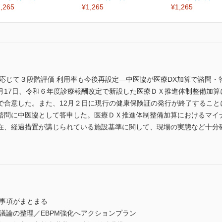
,265
¥1,265
¥1,265
応じて３段階評価 利用率も今後再設定―中医協が医療DX加算で諮問・
月17日、令和６年度診療報酬改定で新設した医療ＤＸ推進体制整備加算
で合意した。また、12月２日に現行の健康保険証の発行が終了すること
諮問に中医協として答申した。医療ＤＸ推進体制整備加算におけるマイ
在、経過措置が講じられている施設基準に関して、現場の実態など十分
。
告事項がまとまる
議論の整理／EBPM強化へアクションプラン