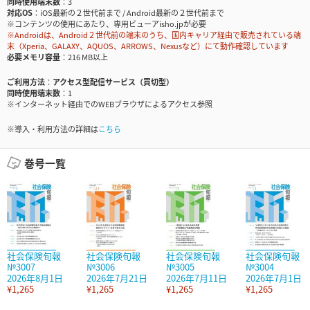
同時使用端末数
3
対応OS
iOS最新の２世代前まで / Android最新の２世代前まで
※コンテンツの使用にあたり、専用ビューアisho.jpが必要
※Androidは、Android２世代前の端末のうち、国内キャリア経由で販売されている端
末（Xperia、GALAXY、AQUOS、ARROWS、Nexusなど）にて動作確認しています
必要メモリ容量
216 MB以上
ご利用方法
アクセス型配信サービス（買切型）
同時使用端末数
1
※インターネット経由でのWEBブラウザによるアクセス参照
※導入・利用方法の詳細は
こちら
巻号一覧
社会保険旬報
社会保険旬報
社会保険旬報
社会保険旬報
№3007
№3006
№3005
№3004
2026年8月1日
2026年7月21日
2026年7月11日
2026年7月1日
¥1,265
¥1,265
¥1,265
¥1,265