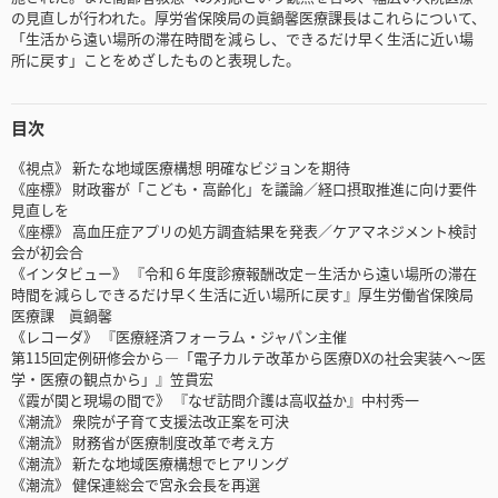
の見直しが行われた。厚労省保険局の眞鍋馨医療課長はこれらについて、
「生活から遠い場所の滞在時間を減らし、できるだけ早く生活に近い場
所に戻す」ことをめざしたものと表現した。
目次
《視点》 新たな地域医療構想 明確なビジョンを期待
《座標》 財政審が「こども・高齢化」を議論／経口摂取推進に向け要件
見直しを
《座標》 高血圧症アプリの処方調査結果を発表／ケアマネジメント検討
会が初会合
《インタビュー》 『令和６年度診療報酬改定－生活から遠い場所の滞在
時間を減らしできるだけ早く生活に近い場所に戻す』厚生労働省保険局
医療課 眞鍋馨
《レコーダ》 『医療経済フォーラム・ジャパン主催
第115回定例研修会から―「電子カルテ改革から医療DXの社会実装へ～医
学・医療の観点から」』笠貫宏
《霞が関と現場の間で》 『なぜ訪問介護は高収益か』中村秀一
《潮流》 衆院が子育て支援法改正案を可決
《潮流》 財務省が医療制度改革で考え方
《潮流》 新たな地域医療構想でヒアリング
《潮流》 健保連総会で宮永会長を再選