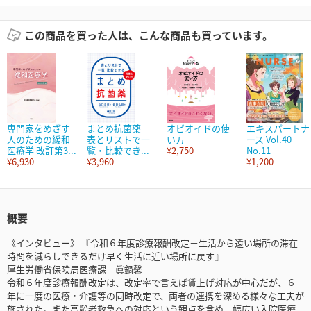
この商品を買った人は、こんな商品も買っています。
専門家をめざす
まとめ抗菌薬
オピオイドの使
エキスパートナ
人のための緩和
表とリストで一
い方
ース Vol.40
医療学 改訂第3...
覧・比較でき...
¥2,750
No.11
¥6,930
¥3,960
¥1,200
概要
《インタビュー》 『令和６年度診療報酬改定－生活から遠い場所の滞在
時間を減らしできるだけ早く生活に近い場所に戻す』
厚生労働省保険局医療課 眞鍋馨
令和６年度診療報酬改定は、改定率で言えば賃上げ対応が中心だが、６
年に一度の医療・介護等の同時改定で、両者の連携を深める様々な工夫が
施された。また高齢者救急への対応という観点を含め、幅広い入院医療