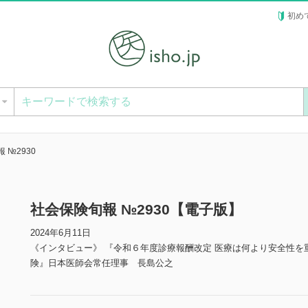
初め
ー
 №2930
社会保険旬報 №2930【電子版】
2024年6月11日
《インタビュー》 『令和６年度診療報酬改定 医療は何より安全性を
険』日本医師会常任理事 長島公之