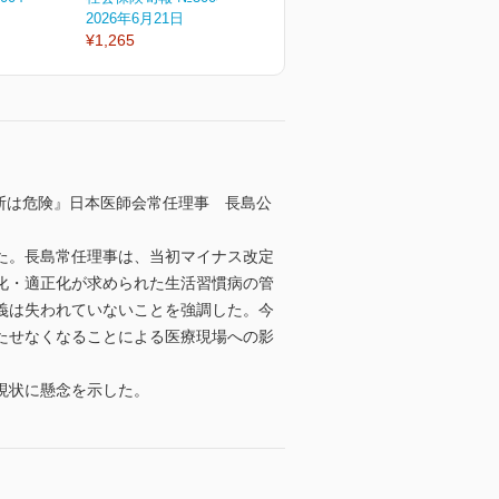
2026年6月21日
2026年6月11日
2
¥1,265
¥1,265
¥
判断は危険』日本医師会常任理事 長島公
た。長島常任理事は、当初マイナス改定
化・適正化が求められた生活習慣病の管
義は失われていないことを強調した。今
たせなくなることによる医療現場への影
現状に懸念を示した。