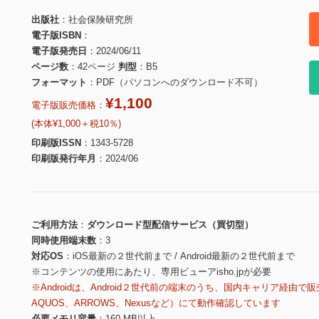
出版社
社会保険研究所
電子版ISBN
電子版発売日
2024/06/11
ページ数
42ページ
判型
B5
フォーマット
PDF（パソコンへのダウンロード不可）
¥1,100
電子版販売価格：
(本体¥1,000＋税10％)
印刷版ISSN
1343-5728
印刷版発行年月
2024/06
ご利用方法
ダウンロード型配信サービス（買切型）
同時使用端末数
3
対応OS
iOS最新の２世代前まで / Android最新の２世代前まで
※コンテンツの使用にあたり、専用ビューアisho.jpが必要
※Androidは、Android２世代前の端末のうち、国内キャリア経由で販
AQUOS、ARROWS、Nexusなど）にて動作確認しています
必要メモリ容量
160 MB以上