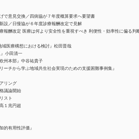
上げで意見交換／四病協が７年度概算要求へ要望書
を新設／日慢協が６年度診療報酬改定で見解
診療報酬改定 医療は何より安全性を重視すべき 利便性・効率性に偏る
―地域医療構想における検討』松田晋哉
題』小田清一
連欧州本部』中谷祐貴子
アウトリーチから学ぶ地域共生社会実現のための支援困難事例集』
アリング
本格議論開始
リスト
上高１兆円超
追加的有用性評価』