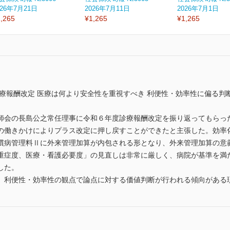
026年7月21日
2026年7月11日
2026年7月1日
,265
¥1,265
¥1,265
診療報酬改定 医療は何より安全性を重視すべき 利便性・効率性に偏る
師会の長島公之常任理事に令和６年度診療報酬改定を振り返ってもらっ
の働きかけによりプラス改定に押し戻すことができたと主張した。効率
慣病管理料Ⅱに外来管理加算が内包される形となり、外来管理加算の意
重症度、医療・看護必要度」の見直しは非常に厳しく、病院が基準を満
した。
、利便性・効率性の観点で論点に対する価値判断が行われる傾向がある