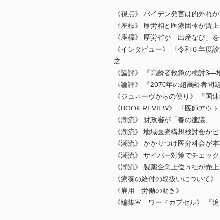
《視点》 バイデン発言は的外れか
《座標》 厚労相と医療団体が賃
《座標》 厚労省が「出産なび」
《インタビュー》 『令和６年度
之
《論評》 『高齢者救急の検討3
《論評》 『2070年の超高齢者問
《ジュネーヴからの便り》 『国
《BOOK REVIEW》 『医師
《潮流》 財政審が「春の建議」
《潮流》 地域医療構想検討会がヒ
《潮流》 かかりつけ医分科会が
《潮流》 サイバー対策でチェック
《潮流》 製薬企業上位５社が売
《療養の給付の取扱いについて》
《雇用・労働の動き》
《編集室 ワードカプセル》 『