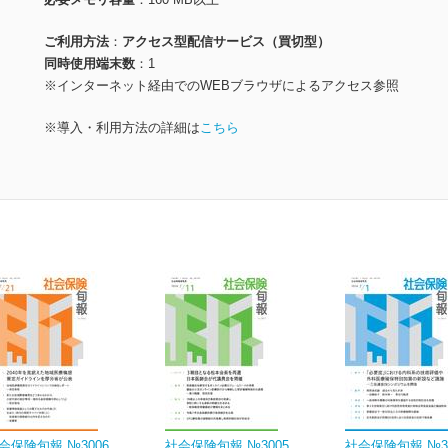
ご利用方法
アクセス型配信サービス（買切型）
同時使用端末数
1
※インターネット経由でのWEBブラウザによるアクセス参照
※導入・利用方法の詳細は
こちら
会保険旬報 №3006
社会保険旬報 №3005
社会保険旬報 №3