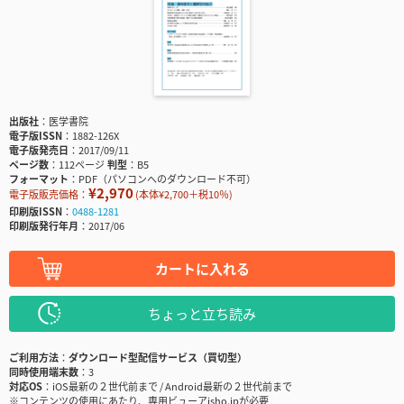
出版社
医学書院
電子版ISSN
1882-126X
電子版発売日
2017/09/11
ページ数
112ページ
判型
B5
フォーマット
PDF（パソコンへのダウンロード不可）
¥2,970
電子版販売価格：
(本体¥2,700＋税10％)
印刷版ISSN
0488-1281
印刷版発行年月
2017/06
カートに入れる
ちょっと立ち読み
ご利用方法
ダウンロード型配信サービス（買切型）
同時使用端末数
3
対応OS
iOS最新の２世代前まで / Android最新の２世代前まで
※コンテンツの使用にあたり、専用ビューアisho.jpが必要