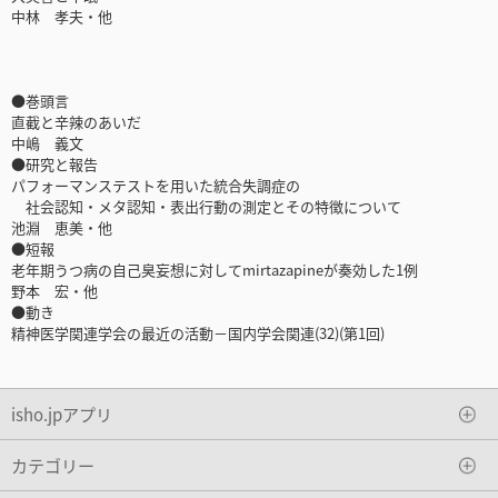
中林 孝夫・他
●巻頭言
直截と辛辣のあいだ
中嶋 義文
●研究と報告
パフォーマンステストを用いた統合失調症の
社会認知・メタ認知・表出行動の測定とその特徴について
池淵 恵美・他
●短報
老年期うつ病の自己臭妄想に対してmirtazapineが奏効した1例
野本 宏・他
●動き
精神医学関連学会の最近の活動－国内学会関連(32)(第1回)
isho.jpアプリ
カテゴリー