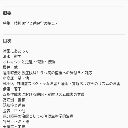
概要
特集 精神医学と睡眠学の接点 -
目次
特集にあたって
清水 徹男
オレキシンと覚醒・情動・行動
櫻井 武
睡眠時無呼吸症候群とうつ病の重複への気付きと対応
小鳥居 望・他
ADHD，自閉症スペクトラム障害と睡眠・覚醒およびそのリズムの障害
伊東 若子
双極性障害における睡眠・覚醒リズム障害の意義
高江洲 義和
認知症と睡眠
金森 正・他
気分障害の治療としての時間生物学的治療
竹島 正浩・他
大災害と不眠